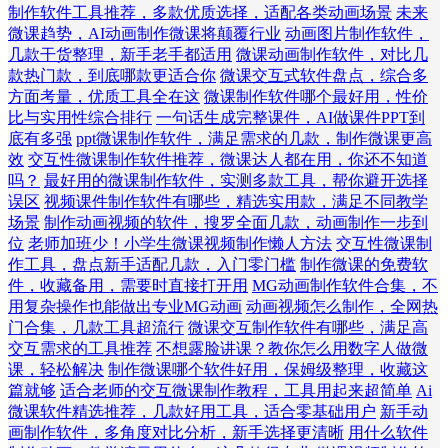
制作软件工具推荐，多款优质选择，适配各类动画场景
未来
微课趋势，AI动画制作微课将颠覆行业
动画图片制作软件，
几款干货整理，新手老手都适用
微课动画制作软件，对比几
款热门款，到底哪款更适合你
微课交互式软件盘点，综合多
方面考量，优质工具全在这
微课制作软件哪个最好用，性价
比与实用性综合排行
一句话生成完整课件，AI做课件PPT到
底有多强
ppt微课制作软件，满足需求的几款，制作微课更高
效
交互性微课制作软件推荐，微课达人都在用，你还不知道
吗？
最好用的微课制作软件，实测多款工具，帮你避开选择
误区
视频课件制作软件有哪些，精选实用款，满足不同教学
场景
制作动画视频的软件，搜罗全面几款，动画制作一步到
位
老师加班少！小学生微课视频制作懒人方法
交互性微课制
作工具，盘点新手适配几款，入门零门槛
制作微课的免费软
件，收藏备用，需要时直接打开用
MG动画制作软件合集，不
用复杂操作也能做出专业MG动画
动画视频怎么制作，全网热
门合集，几款工具超流行
微课交互制作软件有哪些，满足高
交互需求的工具推荐
不想露脸讲课？教你怎么用数字人做微
课，轻松解决
制作微课哪个软件好用，保姆级整理，收藏这
篇就够
适合老师的交互微课制作教程，工具用起来超简单
Ai
微课软件精选推荐，几款好用工具，适合零基础用户
新手动
画制作软件，多角度对比分析，新手选择更清晰
用什么软件