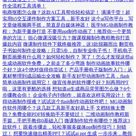
作全流程工具清单！
电商抠图怎么做？这款AI工具帮你轻松搞定！
满满干货！超
实用h5交互课件制作方案工具，新手友好
这个ai写作平台，写
文章做视频两手抓，简直是自媒体神器！
医学MG动画制作教
程：为新手量身打造
不要用ppt制作动画了！推荐你一个更简
单的方法！
担心微课没吸引力？微课视频制作教程教你打造
爆款内容
微课制作软件下载终极推荐，这3款脱颖而出
翻页电
子书如何制作全攻略：只需5步，自制专业电子书！
手机电子
翻页画册有什么用？如何轻松制作？
哭了！怎么才发现这些ai
生成动画软件免费，之前走了多少弯路
制作动画故事软件哪
个好？这4个绝对值得你尝试！
产品手册电子版制作入门：从
素材整理到成品输出全攻略
新手友好型动画制作工具，flash
简单动画制作就用它！
做宣传单的软件哪个好？别再用PPT
啦，这里有更酷的选择
想知道ai生成商品背景图怎么做？6个
步骤教会你！
企业电子内刊制作，就喜欢这样实用设计！
觉
得动画制作很难？试试这个flash制作动画软件吧！
MG动画制
作软件用哪个？这几款工具新手友好易上手
文档转换太费
劲？免费全能PDF转换助手不要错过！
二维动画制作教程新
手篇，手把手教你0基础入门
微课制作软件有哪些？推荐这3
款软件！
跟着步骤走，轻松掌握多媒体ppt制作技巧！别错
过！
想要快速做出精美PPT？试试ai ppt 生成
一步步来，教你