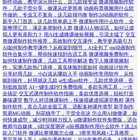
制作动画，教学演示用什么，这几款很专业
微课视频制作软
件，几款干货分享，做课从此更简单
动画科普视频用什么软
件做的，专业又不复杂，这几款很均衡
制作2d动画的软件，
新手入门首选，这几款简单易上手
微课制作用什么软件，全
面整理汇总，满足各类制作人群
微课AI人物说话，如何让虚
拟人更有亲和力？
用AI生成微课做短视频，引流太猛了
交互
类微课制作软件推荐，高效制作交互课件，教学更具吸引力
AI如何制作教学课件？从框架到细节，AI全包了
mg动画制作
软件合集分享，帮你快速找到合适工具
微课视频免费制作，
如何快速制作微课，几款工具帮你解决
数字人微课视频制
作，实测几款热门选择，真实体验到底如何
动画设计软件，
分享好用几款，小白该从哪款入手
动画制作常用软件，从性
能到操作，好用就这几款
ai生成ppt软件，几款优质选择，告
别低效加班
AI一键生成PPT免费指南，多款实用工具，一次
全搞定
交互式课件制作软件指南，多款优质选择，轻松打造
趣味课堂
数字人对话微课制作，快速搭建虚拟课堂教程
课件
制作软件，盘点几款全面工具，适配多种课件类型
新手制作
简易MG动画，别花钱学了，干货全在这
怎么用AI做微课，如
何快速成型，减少时间精力投入
ai微课制作软件免费版，适合
教师与自媒体，6款深度测评
ai短视频制作用什么软件？送上6
款入门软件
微课比赛视频怎么做，3类常用风格+工具推荐，
看完直接上手！
ai融合课件制作：2026年教师必备，AI课件制