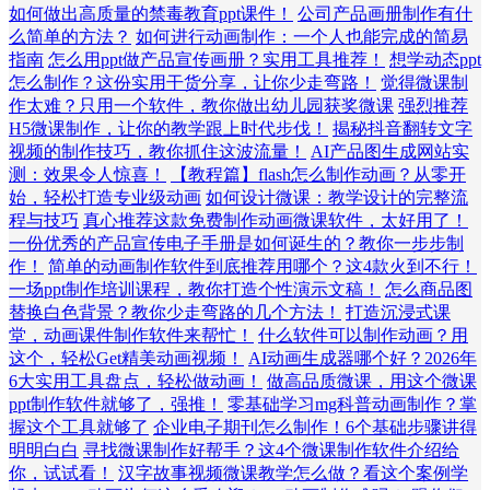
如何做出高质量的禁毒教育ppt课件！
公司产品画册制作有什
么简单的方法？
如何进行动画制作：一个人也能完成的简易
指南
怎么用ppt做产品宣传画册？实用工具推荐！
想学动态ppt
怎么制作？这份实用干货分享，让你少走弯路！
觉得微课制
作太难？只用一个软件，教你做出幼儿园获奖微课
强烈推荐
H5微课制作，让你的教学跟上时代步伐！
揭秘抖音翻转文字
视频的制作技巧，教你抓住这波流量！
AI产品图生成网站实
测：效果令人惊喜！
【教程篇】flash怎么制作动画？从零开
始，轻松打造专业级动画
如何设计微课：教学设计的完整流
程与技巧
真心推荐这款免费制作动画微课软件，太好用了！
一份优秀的产品宣传电子手册是如何诞生的？教你一步步制
作！
简单的动画制作软件到底推荐用哪个？这4款火到不行！
一场ppt制作培训课程，教你打造个性演示文稿！
怎么商品图
替换白色背景？教你少走弯路的几个方法！
打造沉浸式课
堂，动画课件制作软件来帮忙！
什么软件可以制作动画？用
这个，轻松Get精美动画视频！
AI动画生成器哪个好？2026年
6大实用工具盘点，轻松做动画！
做高品质微课，用这个微课
ppt制作软件就够了，强推！
零基础学习mg科普动画制作？掌
握这个工具就够了
企业电子期刊怎么制作！6个基础步骤讲得
明明白白
寻找微课制作好帮手？这4个微课制作软件介绍给
你，试试看！
汉字故事视频微课教学怎么做？看这个案例学