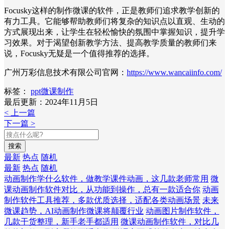
Focusky这样的制作微课的软件，正是教师们追求教学创新的
有力工具。它能够帮助教师们将复杂的知识点以直观、生动的
方式展现出来，让学生在轻松愉快的氛围中掌握知识，提升学
习效果。对于渴望创新教学方法、提高教学质量的教师们来
说，Focusky无疑是一个值得推荐的选择。
广州万彩信息技术有限公司官网：
https://www.wancaiinfo.com/
标签：
ppt微课制作
最后更新：2024年11月5日
< 上一篇
下一篇 >
搜索
最新
热点
随机
最新
热点
随机
动画制作学什么软件，做教学课件动画，这几款老师常用
微
课动画制作软件对比，从功能到操作，总有一款适合你
动画
制作软件工具推荐，多款优质选择，适配各类动画场景
未来
微课趋势，AI动画制作微课将颠覆行业
动画图片制作软件，
几款干货整理，新手老手都适用
微课动画制作软件，对比几