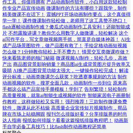
作工具，你值得拥有
产品动画制作软件，小白用这款轻松制
作专业产品宣传动画
微课制作的方法有哪些？跟我学，制作
精美微课不在话下！
震撼PPT开场动画制作要点，这个真值得
学一学！
课件微课制作轻松做，老师用了这工具赞不绝口！
flash逐帧动画制作难？傻瓜式动画制作工具安利！还能智能成
片
不想露脸讲课？教你怎么用数字人做微课，轻松解决
这个
ai写作平台，写文章做视频两手抓，简直是自媒体神器！
AI生
成产品场景图软件，做产品图有救了！
手绘定格动画短视频
怎么做？1分钟教你轻松上手不费力！
情景交互类微课咋做？
快来看陈老师的独门秘籍
微课视频AI制作：轻松几步，高效
产出
商品图背景影响销量？商品图ai生成背景图片提升效率又
吸睛
AI换产品图背景功能太强大，一键操作轻松完成！
解读
评分标准：动画类微课怎么获奖？吃透赛事规则的方法
制作
动画视频的软件，搜罗全面几款，动画制作一步到位
原来高
手都这么搞产品宣传手册模板！学到了
告别繁琐！轻松制作
高质量视频，就靠ai智能生成视频的软件
智能家居电子画册制
作教程，这样做轻松又实用！
强烈推荐！三款制作微课免费
软件，微课从此不枯燥
高质量企业宣传短片视频制作，帮品
牌在市场上站稳脚跟
报刊怎么排版好看？分享排版界的时尚
达人指南
报纸如何排版？看看这篇报纸排版教程吧！
动画新
手自学必备工具技巧！比flash制作动画教程还简单
标签聚合