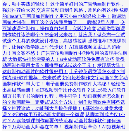
会，动手实践超轻松！
这个简单好用的广告动画制作软件，
强烈推荐给大家
交通宣传动画制作风格，常见的有这4种
炫酷
的Flash电子画册如何制作？用它小白也能轻松上手！
微课动
画短片制作，用了这个方法我后悔了——后悔没早点用！
交
互游戏课件制作，操作直白好懂，实践没难度
动画类型微课
制作软件该选哪个？超全对比来啦！
答应我！做杂志一定试
试这个工具的杂志设计模板，高级感拉满
强烈推荐H5微课制
作，让你的教学跟上时代步伐！
AI直播视频文案工具超给
力！写文案不愁！
广告宣传动画制作中7种常用的表现手法解
析
大数据快推给需要的人！ai生成动画软件免费有这些
觉得
动画制作费用太贵？那推荐你试试这个工具！
发现新大陆！
这款制作动画片的软件很好用！
十分钟英语微课怎么做？制
作流程+软件推荐，快来试试
如何轻松制作文字动画？文字动
画制作软件帮大忙！
电子画册免费制作软件大揭秘！轻松做
出高级感画册！
ai短视频制作用什么软件？送上6款入门软件
翻页书电子书的制作过程，新手可学！
动画视频是怎么制作
的？动画新手一定要试试这个方法！
制作动画软件有哪些选
择？推荐这款，功能强大且操作便捷！
0基础怎么做美术微
课？3招教你用万彩动画大师做一个微课
从脚本到成片仅1小
时？AI赋能微课制作颠覆传统流程
动画片制作软件如何选
择？万彩动画大师赢在简单！
视频制作新革命！AI短视频创