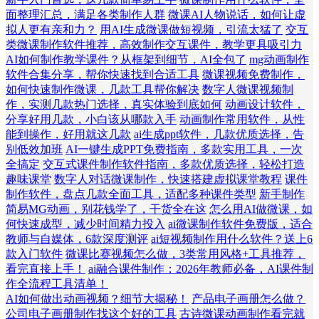
面整理汇总，满足各类制作人群
微课AI人物说话，如何让虚
拟人更有亲和力？
用AI生成微课做短视频，引流太猛了
交互
类微课制作软件推荐，高效制作交互课件，教学更具吸引力
AI如何制作教学课件？从框架到细节，AI全包了
mg动画制作
软件合集分享，帮你快速找到合适工具
微课视频免费制作，
如何快速制作微课，几款工具帮你解决
数字人微课视频制
作，实测几款热门选择，真实体验到底如何
动画设计软件，
分享好用几款，小白该从哪款入手
动画制作常用软件，从性
能到操作，好用就这几款
ai生成ppt软件，几款优质选择，告
别低效加班
AI一键生成PPT免费指南，多款实用工具，一次
全搞定
交互式课件制作软件指南，多款优质选择，轻松打造
趣味课堂
数字人对话微课制作，快速搭建虚拟课堂教程
课件
制作软件，盘点几款全面工具，适配多种课件类型
新手制作
简易MG动画，别花钱学了，干货全在这
怎么用AI做微课，如
何快速成型，减少时间精力投入
ai微课制作软件免费版，适合
教师与自媒体，6款深度测评
ai短视频制作用什么软件？送上6
款入门软件
微课比赛视频怎么做，3类常用风格+工具推荐，
看完直接上手！
ai融合课件制作：2026年教师必备，AI课件制
作全流程工具清单！
AI如何做出动画视频？细节大揭秘！
产品电子画册怎么做？
公司电子画册制作找这个好的工具
古诗微课动画制作看完就