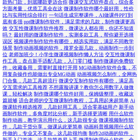
款热门款，到底哪款更适合你
微课交互式软件盘点，综合多
方面考量，优质工具全在这
微课制作软件哪个最好用，性价
比与实用性综合排行
一句话生成完整课件，AI做课件PPT到
底有多强
ppt微课制作软件，满足需求的几款，制作微课更高
效
交互性微课制作软件推荐，微课达人都在用，你还不知道
吗？
最好用的微课制作软件，实测多款工具，帮你避开选择
误区
视频课件制作软件有哪些，精选实用款，满足不同教学
场景
制作动画视频的软件，搜罗全面几款，动画制作一步到
位
老师加班少！小学生微课视频制作懒人方法
交互性微课制
作工具，盘点新手适配几款，入门零门槛
制作微课的免费软
件，收藏备用，需要时直接打开用
MG动画制作软件合集，不
用复杂操作也能做出专业MG动画
动画视频怎么制作，全网热
门合集，几款工具超流行
微课交互制作软件有哪些，满足高
交互需求的工具推荐
不想露脸讲课？教你怎么用数字人做微
课，轻松解决
制作微课哪个软件好用，保姆级整理，收藏这
篇就够
适合老师的交互微课制作教程，工具用起来超简单
Ai
微课软件精选推荐，几款好用工具，适合零基础用户
新手动
画制作软件，多角度对比分析，新手选择更清晰
用什么软件
制作动画，教学演示用什么，这几款很专业
微课视频制作软
件，几款干货分享，做课从此更简单
动画科普视频用什么软
件做的，专业又不复杂，这几款很均衡
制作2d动画的软件，
新手入门首选，这几款简单易上手
微课制作用什么软件，全