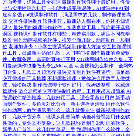
方面考量，优质工具全在这
微课制作软件哪个最好用，性价
比与实用性综合排行
一句话生成完整课件，AI做课件PPT到
底有多强
ppt微课制作软件，满足需求的几款，制作微课更高
效
交互性微课制作软件推荐，微课达人都在用，你还不知道
吗？
最好用的微课制作软件，实测多款工具，帮你避开选择
误区
视频课件制作软件有哪些，精选实用款，满足不同教学
场景
制作动画视频的软件，搜罗全面几款，动画制作一步到
位
老师加班少！小学生微课视频制作懒人方法
交互性微课制
作工具，盘点新手适配几款，入门零门槛
制作微课的免费软
件，收藏备用，需要时直接打开用
MG动画制作软件合集，不
用复杂操作也能做出专业MG动画
动画视频怎么制作，全网热
门合集，几款工具超流行
微课交互制作软件有哪些，满足高
交互需求的工具推荐
不想露脸讲课？教你怎么用数字人做微
课，轻松解决
制作微课哪个软件好用，保姆级整理，收藏这
篇就够
适合老师的交互微课制作教程，工具用起来超简单
Ai
微课软件精选推荐，几款好用工具，适合零基础用户
新手动
画制作软件，多角度对比分析，新手选择更清晰
用什么软件
制作动画，教学演示用什么，这几款很专业
微课视频制作软
件，几款干货分享，做课从此更简单
动画科普视频用什么软
件做的，专业又不复杂，这几款很均衡
制作2d动画的软件，
新手入门首选，这几款简单易上手
微课制作用什么软件，全
面整理汇总，满足各类制作人群
微课AI人物说话，如何让虚