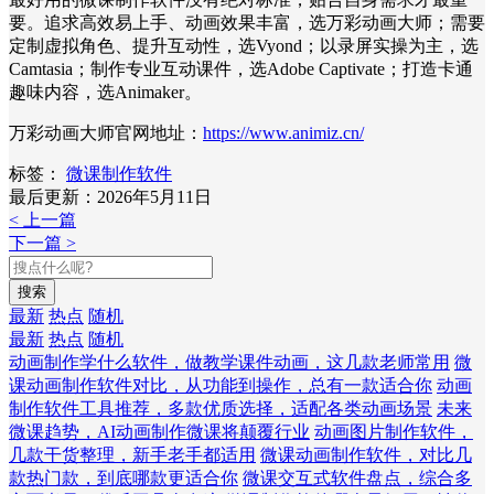
要。追求高效易上手、动画效果丰富，选万彩动画大师；需要
定制虚拟角色、提升互动性，选Vyond；以录屏实操为主，选
Camtasia；制作专业互动课件，选Adobe Captivate；打造卡通
趣味内容，选Animaker。
万彩动画大师官网地址：
https://www.animiz.cn/
标签：
微课制作软件
最后更新：2026年5月11日
< 上一篇
下一篇 >
搜索
最新
热点
随机
最新
热点
随机
动画制作学什么软件，做教学课件动画，这几款老师常用
微
课动画制作软件对比，从功能到操作，总有一款适合你
动画
制作软件工具推荐，多款优质选择，适配各类动画场景
未来
微课趋势，AI动画制作微课将颠覆行业
动画图片制作软件，
几款干货整理，新手老手都适用
微课动画制作软件，对比几
款热门款，到底哪款更适合你
微课交互式软件盘点，综合多