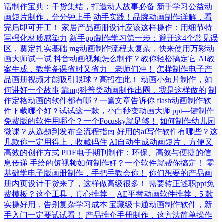
话制作宝典：干货集结，打造动人故事必备
新手学习公益动
画短片制作，分分钟上手
动手实践！品牌动画制作详解，看
完后即可开工！
家居产品画册设计应该这样操作：用细节特
写强化材质感染力
新手ppt制作学习第一步：避开这4个常见误
区，奠定扎实基础
mg动画制作流程太复杂，快来使用万彩动
画大师试一试
抖音动画视频怎么制作？教你轻松搞定它
AI教
案生成，教学备课省时又省力！老师们冲！
怎样制作电子产
品画册视频才能吸引眼球？高招在此！
动画小短片制作，如
何讲好一个故事
靠mg科普类动画制作出圈，我是这样做的
制
作定格动画的软件都有哪？一篇文章告诉你
flash动画制作软
件下载哪个好？试试这一款，小白秒变动画大师
ppt—键制作
免费版的软件用哪个？一个Focusky就足够！
如何制作幼儿园
微课？从选题到发布全流程指南
好用的ai写作软件有哪些？这
几款你一定用得上，收藏码住
AI自动生成动画短片，方便又
高效的创作方式
PDF电子期刊制作：环保、高效与便捷的信
息传递
手绘的短视频如何制作好？一个软件就帮你搞定！
零
基础学电子版画册制作，手把手教会你！
你们想要的产品画
册内页设计干货来了，这样做高级很多！
需要转正述职ppt免
费模板？这个工具，真心推荐！
AE平替动画软件推荐，5 款
实操好用，告别复杂学习成本
宝藏级卡通动画制作软件，新
手入门一定要试试看！
产品推介手册制作，这方法简单操作