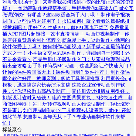
难度低
职场干货！来看看我如何找到心仪的比较正式的PPT模
板！
二维动画制作教程新手篇，手把手教你0基础入门
做交互
微课的软件有哪些？这四款适合新手入门哦！
制作电子报纸
封面，这些技巧太好用了！
报纸如何排版？看看这篇报纸排
版教程吧！
用好了AI生成PPT，做PPT再也不烦了
免费批量
插入PDF图片超链接，效率直接拉满！
动画短视频制作，你
是否好奇背后的制作流程？
简单易上手，这款制作小动画的
软件你爱上了吗？
如何制作动画视频？新手做动画最简单的
方式之一！
小学语文交互式课件制作，详细到每一步哦！还
不进来看看？
产品手册电子版制作入门：从素材整理到成品
输出全攻略
新手制作简易MG动画，这些思路让你快速入门！
让你的课件瞬间高大上！课件动画制作软件推荐！
制作微课
哪个软件好用，教师亲测，多款工具整理推荐
利用家长会ppt
模板，迅速搞定家长会演示文稿
这款企业宣传动画制作软
件，让你轻松做出高品质动画！
宣传册设计排版ai 用得好，
排版设计省时又省钱！
电商主图背景更换，3秒快速生成，电
商做图神器！
冲！玩转短视频动画人物说话制作，轻松涨粉
不是事儿
如何用ai制作ppt？工具推荐+步骤演示，做PPT还能
如此简单
想自制动画却无从下手？专业动画制作软件来帮
忙！
标签聚合
微课视频制作
PPT制作
动画视频制作
微课制作软件
动画制作软件
电