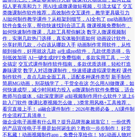
拟人更有亲和力？
用AI生成微课做短视频，引流太猛了
交互
类微课制作软件推荐，高效制作交互课件，教学更具吸引力
AI如何制作教学课件？从框架到细节，AI全包了
mg动画制作
软件合集分享，帮你快速找到合适工具
微课视频免费制作，
如何快速制作微课，几款工具帮你解决
数字人微课视频制
作，实测几款热门选择，真实体验到底如何
动画设计软件，
分享好用几款，小白该从哪款入手
动画制作常用软件，从性
能到操作，好用就这几款
ai生成ppt软件，几款优质选择，告
别低效加班
AI一键生成PPT免费指南，多款实用工具，一次
全搞定
交互式课件制作软件指南，多款优质选择，轻松打造
趣味课堂
数字人对话微课制作，快速搭建虚拟课堂教程
课件
制作软件，盘点几款全面工具，适配多种课件类型
新手制作
简易MG动画，别花钱学了，干货全在这
怎么用AI做微课，如
何快速成型，减少时间精力投入
ai微课制作软件免费版，适合
教师与自媒体，6款深度测评
ai短视频制作用什么软件？送上6
款入门软件
微课比赛视频怎么做，3类常用风格+工具推荐，
看完直接上手！
ai融合课件制作：2026年教师必备，AI课件制
作全流程工具清单！
做企业电子画册有什么用？提升品牌形象就靠它！
一份优秀
的产品宣传电子手册是如何诞生的？教你一步步制作！
好货
不私藏！动画视频制作app，免费分享给你！
MG动画人物对