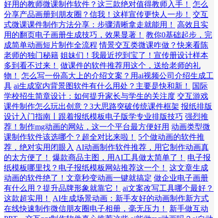
好用的教师微课制作软件？这三款绝对值得教师入手！
怎么
分享产品画册到朋友圈？信我！这样宣传更快人一步！
交互
式微课课件制作方法分享：步骤清晰拿走就能用！
高效且实
用的翻页电子画册生成技巧，效果显著！
教你0基础起步，完
成简单动画短片制作全流程
情景交互类微课咋做？快来看陈
老师的独门秘籍
姐妹们！我最近挖到宝了！宣传册设计样本
多到看不过来！
做课件的软件推荐用这个，送给老师的礼
物！
怎么写一份高大上的介绍文案？用ai视频公司介绍生成工
具
ai生成室内背景图软件有什么用处？主要是快和新！
国际
学校招生简章设计：如何提升家长与学生的关注度
交互游戏
课件制作怎么玩出创意？3大思路突破传统课件框架
报纸排版
设计入门指南丨跟着报纸模板电子版学专业排版技巧
强烈推
荐！制作mg动画的网站，这一个平台最方便好用
动画类型微
课制作软件该选哪个？超全对比来啦！
5个做动画的软件推
荐，绝对实用闭眼入
AI动画制作软件推荐，用它制作动画真
的太方便了！
爆款商品主图，用AI工具做太简单了！
电子报
纸模板哪里找？电子报纸模板网站推荐这一个！
这文章生成
动画的软件绝了！文章秒变动画一键就搞定
做企业电子画册
有什么用？提升品牌形象就靠它！
ai文案改写工具哪个最好？
这款超实用！
AI生成场景动画：新手友好的动画制作新方式
在线快速制作微信朋友圈电子相册，毫无压力！
新手做互动