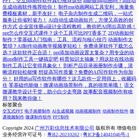
PPT，交互ppt制作软件真心推荐这些
ai能做mg动画吗？ai自动
生成动画软件推荐给你！
制作mg动画网站工具安利，海量免
费模板素材，新手友好！
电子杂志制作生成二维码，一站式
服务让你省时省力！
AI自动生成动画短片，方便又高效的创
作方式
企业宣传册ai设计全流程教程，教你把AI用出高阶感！
ppt怎么作交互式课件？这个工具可比PPT香多了
2D动画如何
制作？零基础入门指南：工具、流程与核心技巧
动画制作太
繁琐？AI制作动画教学视频更轻松！
免费录屏软件下载怎么
选？这款软件正合适！
ppt添加动画设置太复杂？用专业的动
画ppt制作工具一键搞定吧
科普知识太抽象？用这款在线动画
制作工具让它变得具象化！
剖析产品目录画册制作步骤，清
晰流程轻松能懂
想提高写作质量？免费的AI写作软件为你加
分！
好用的ai写作软件有哪些？这几款你一定用得上，收藏码
住
零基础也能做！微课动画场景制作，真的很简单哦！
语文
微课教学设计干货，助小白少走弯路
故事配音视频制作有啥
用？我来教你做！
标签聚合
交互式PPT
电子画册制作
AI生成视频
动画视频制作
动画制作软件
微
课视频制作
微课制作软件
PPT制作
Copyright 2024
广州万彩信息技术有限公司
版权所有 增值电信
业务经营许可证号：
粤B2-20210262
|
粤ICP备14041046号-1