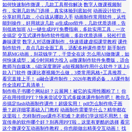
如何快速制作微课，几款工具帮你解决
数字人微课视频制
作，实测几款热门选择，真实体验到底如何
动画设计软件，
分享好用几款，小白该从哪款入手
动画制作常用软件，从性
能到操作，好用就这几款
ai生成ppt软件，几款优质选择，告
别低效加班
AI一键生成PPT免费指南，多款实用工具，一次
全搞定
交互式课件制作软件指南，多款优质选择，轻松打造
趣味课堂
数字人对话微课制作，快速搭建虚拟课堂教程
课件
制作软件，盘点几款全面工具，适配多种课件类型
新手制作
简易MG动画，别花钱学了，干货全在这
怎么用AI做微课，如
何快速成型，减少时间精力投入
ai微课制作软件免费版，适合
教师与自媒体，6款深度测评
ai短视频制作用什么软件？送上6
款入门软件
微课比赛视频怎么做，3类常用风格+工具推荐，
看完直接上手！
ai融合课件制作：2026年教师必备，AI课件制
作全流程工具清单！
制作电子书哪个网站好？云展网！被它的实用性圈粉了！
你
还在用传统PPT？快来尝试交互式多媒体课件制作吧！
教你几
步搞定flash动画制作课件！超级实用！
pdf怎么制作电子画
册？超详细零基础入门教程
动画制作需要学什么？精华都在
这里啦！
怎样制作ppt课件不犯难？老师们学这招不用愁！
做
宣传单的软件哪个好？别再用PPT啦，这里有更酷的选择
看完
这个微课交互动画制作教程，你也能做出精美交互动画！
找