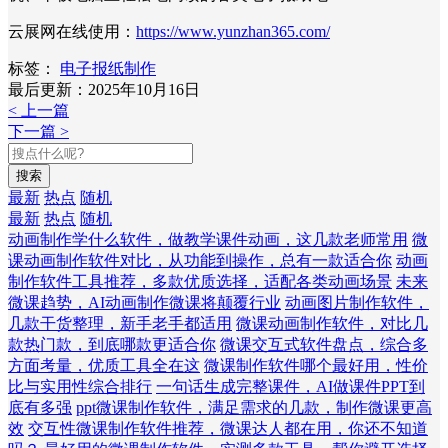
云展网在线使用：
https://www.yunzhan365.com/
标签：
电子报纸制作
最后更新：2025年10月16日
< 上一篇
下一篇 >
搜索
最新
热点
随机
最新
热点
随机
动画制作学什么软件，做教学课件动画，这几款老师常用
微
课动画制作软件对比，从功能到操作，总有一款适合你
动画
制作软件工具推荐，多款优质选择，适配各类动画场景
未来
微课趋势，AI动画制作微课将颠覆行业
动画图片制作软件，
几款干货整理，新手老手都适用
微课动画制作软件，对比几
款热门款，到底哪款更适合你
微课交互式软件盘点，综合多
方面考量，优质工具全在这
微课制作软件哪个最好用，性价
比与实用性综合排行
一句话生成完整课件，AI做课件PPT到
底有多强
ppt微课制作软件，满足需求的几款，制作微课更高
效
交互性微课制作软件推荐，微课达人都在用，你还不知道