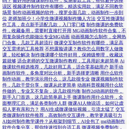
吗？
最好用的微课制作软件，实测多款工具，帮你避开选择
误区
视频课件制作软件有哪些，精选实用款，满足不同教学
场景
制作动画视频的软件，搜罗全面几款，动画制作一步到
位
老师加班少！小学生微课视频制作懒人方法
交互性微课制
作工具，盘点新手适配几款，入门零门槛
制作微课的免费软
件，收藏备用，需要时直接打开用
MG动画制作软件合集，不
用复杂操作也能做出专业MG动画
动画视频怎么制作，全网热
门合集，几款工具超流行
微课交互制作软件有哪些，满足高
交互需求的工具推荐
不想露脸讲课？教你怎么用数字人做微
课，轻松解决
制作微课哪个软件好用，保姆级整理，收藏这
篇就够
适合老师的交互微课制作教程，工具用起来超简单
Ai
微课软件精选推荐，几款好用工具，适合零基础用户
新手动
画制作软件，多角度对比分析，新手选择更清晰
用什么软件
制作动画，教学演示用什么，这几款很专业
微课视频制作软
件，几款干货分享，做课从此更简单
动画科普视频用什么软
件做的，专业又不复杂，这几款很均衡
制作2d动画的软件，
新手入门首选，这几款简单易上手
微课制作用什么软件，全
面整理汇总，满足各类制作人群
微课AI人物说话，如何让虚
拟人更有亲和力？
用AI生成微课做短视频，引流太猛了
交互
类微课制作软件推荐，高效制作交互课件，教学更具吸引力
AI如何制作教学课件？从框架到细节，AI全包了
mg动画制作
软件合集分享，帮你快速找到合适工具
微课视频免费制作，