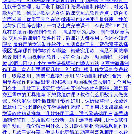
微课趋势，AI动画制作微课将颠覆行业
动画图片制作软件，
几款干货整理，新手老手都适用
微课动画制作软件，对比几
款热门款，到底哪款更适合你
微课交互式软件盘点，综合多
方面考量，优质工具全在这
微课制作软件哪个最好用，性价
比与实用性综合排行
一句话生成完整课件，AI做课件PPT到
底有多强
ppt微课制作软件，满足需求的几款，制作微课更高
效
交互性微课制作软件推荐，微课达人都在用，你还不知道
吗？
最好用的微课制作软件，实测多款工具，帮你避开选择
误区
视频课件制作软件有哪些，精选实用款，满足不同教学
场景
制作动画视频的软件，搜罗全面几款，动画制作一步到
位
老师加班少！小学生微课视频制作懒人方法
交互性微课制
作工具，盘点新手适配几款，入门零门槛
制作微课的免费软
件，收藏备用，需要时直接打开用
MG动画制作软件合集，不
用复杂操作也能做出专业MG动画
动画视频怎么制作，全网热
门合集，几款工具超流行
微课交互制作软件有哪些，满足高
交互需求的工具推荐
不想露脸讲课？教你怎么用数字人做微
课，轻松解决
制作微课哪个软件好用，保姆级整理，收藏这
篇就够
适合老师的交互微课制作教程，工具用起来超简单
Ai
微课软件精选推荐，几款好用工具，适合零基础用户
新手动
画制作软件，多角度对比分析，新手选择更清晰
用什么软件
制作动画，教学演示用什么，这几款很专业
微课视频制作软
件，几款干货分享，做课从此更简单
动画科普视频用什么软