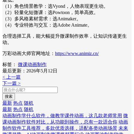
（1）角色情景教学：选Vyond，人物表现更生动。
（2）轻量化短微课：选Powtoon，简单高效。
（3）多风格素材需求：选Animaker。
（4）专业特效与交互：选Adobe Animate。
合理选择工具，能大幅提升微课制作效率，让知识传递更生
动。
万彩动画大师官网地址：
https://www.animiz.cn/
标签：
微课动画制作
最后更新：2026年5月12日
< 上一篇
下一篇 >
搜索
最新
热点
随机
最新
热点
随机
动画制作学什么软件，做教学课件动画，这几款老师常用
微
课动画制作软件对比，从功能到操作，总有一款适合你
动画
制作软件工具推荐，多款优质选择，适配各类动画场景
未来