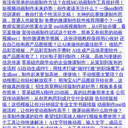
有没有简单的动画制作方法？在线MG动画制作工具很好用！
短视频动画制作未来趋势：创作者该关注什么？
一场ppt制作
培训课程，教你打造个性演示文稿！
大神的比赛微课制作思
路，普通人也能复制
免费的微课制作软件推荐用哪个？一线
教师实测后的答案在这里
mg动画视频制作，从0开始步骤，看
完直接做
宣传动画制作试试这个软件，简单又有创意的动画
视频get！
制作微课教学视频，这份详细教程值得用心收好
还
在自己给电商产品图抠图？让AI来做你的最佳助手！
借助产
品彩页模板，产品彩页制作不费时
AI生成产品场景图软件，
做产品图有救了！
PDF电子期刊制作：环保、高效与便捷的
信息传递
零基础也能学会的企业微课制作：从策划到发布的
全流程
AI自动生成PPT：用技术打破“做PPT难”的职场魔咒
ai
生成ppt，制作起来更加高效、便捷地！
手动抠图太繁琐？自
动抠图让你轻松解放双手！
用淘宝AI产品图提升转化率，这
样做真的很值！
招生简章网站排版制作超好用！模板多多操
作简单！
零基础用AI制作2D动画，真的比想象简单太多
公司
宣传动画制作：从创意构思到成片交付全链路
告别排版烦
恼！这些模板让你3分钟搞定专业文学书籍排版
动画制作mg动
画流程，让你秒变动画制作高手！
微课动画用什么软件做？
分享制作微课的软件
希望找到英雄人物PPT模板免费使用？这
个工具让你快速解决！
AI文字转换动画，输入文字，成品立