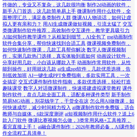
件做的，专业又不复杂，这几款很均衡
制作2d动画的软件，
新手入门首选，这几款简单易上手
微课制作用什么软件，全
面整理汇总，满足各类制作人群
微课AI人物说话，如何让虚
拟人更有亲和力？
用AI生成微课做短视频，引流太猛了
交互
类微课制作软件推荐，高效制作交互课件，教学更具吸引力
AI如何制作教学课件？从框架到细节，AI全包了
mg动画制作
软件合集分享，帮你快速找到合适工具
微课视频免费制作，
如何快速制作微课，几款工具帮你解决
数字人微课视频制
作，实测几款热门选择，真实体验到底如何
动画设计软件，
分享好用几款，小白该从哪款入手
动画制作常用软件，从性
能到操作，好用就这几款
ai生成ppt软件，几款优质选择，告
别低效加班
AI一键生成PPT免费指南，多款实用工具，一次
全搞定
交互式课件制作软件指南，多款优质选择，轻松打造
趣味课堂
数字人对话微课制作，快速搭建虚拟课堂教程
课件
制作软件，盘点几款全面工具，适配多种课件类型
新手制作
简易MG动画，别花钱学了，干货全在这
怎么用AI做微课，如
何快速成型，减少时间精力投入
ai微课制作软件免费版，适合
教师与自媒体，6款深度测评
ai短视频制作用什么软件？送上6
款入门软件
微课比赛视频怎么做，3类常用风格+工具推荐，
看完直接上手！
ai融合课件制作：2026年教师必备，AI课件制
作全流程工具清单！