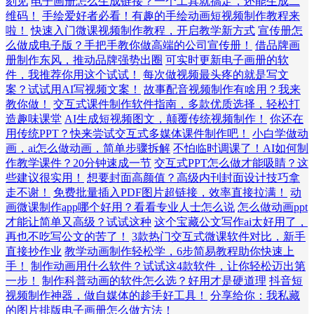
刻见
电子画册怎么生成链接？一个工具就搞定，还能生成二
维码！
手绘爱好者必看！有趣的手绘动画短视频制作教程来
啦！
快速入门微课视频制作教程，开启教学新方式
宣传册怎
么做成电子版？手把手教你做高端的公司宣传册！
借品牌画
册制作东风，推动品牌强势出圈
可实时更新电子画册的软
件，我推荐你用这个试试！
每次做视频最头疼的就是写文
案？试试用AI写视频文案！
故事配音视频制作有啥用？我来
教你做！
交互式课件制作软件指南，多款优质选择，轻松打
造趣味课堂
AI生成短视频图文，颠覆传统视频制作！
你还在
用传统PPT？快来尝试交互式多媒体课件制作吧！
小白学做动
画，ai怎么做动画，简单步骤拆解
不怕临时调课了！AI如何制
作教学课件？20分钟速成一节
交互式PPT怎么做才能吸睛？这
些建议很实用！
想要封面高颜值？高级内刊封面设计技巧拿
走不谢！
免费批量插入PDF图片超链接，效率直接拉满！
动
画微课制作app哪个好用？看看专业人士怎么说
怎么做动画ppt
才能让简单又高级？试试这种
这个宝藏公文写作ai太好用了，
再也不吃写公文的苦了！
3款热门交互式微课软件对比，新手
直接抄作业
教学动画制作轻松学，6步简易教程助你快速上
手！
制作动画用什么软件？试试这4款软件，让你轻松迈出第
一步！
制作科普动画的软件怎么选？好用才是硬道理
抖音短
视频制作神器，做自媒体的趁手好工具！
分享给你：我私藏
的图片排版电子画册怎么做方法！