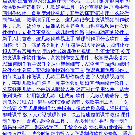
篇就够
适合老师的交互微课制作教程，工具用起来超简单
Ai
微课软件精选推荐，几款好用工具，适合零基础用户
新手动
画制作软件，多角度对比分析，新手选择更清晰
用什么软件
制作动画，教学演示用什么，这几款很专业
微课视频制作软
件，几款干货分享，做课从此更简单
动画科普视频用什么软
件做的，专业又不复杂，这几款很均衡
制作2d动画的软件，
新手入门首选，这几款简单易上手
微课制作用什么软件，全
面整理汇总，满足各类制作人群
微课AI人物说话，如何让虚
拟人更有亲和力？
用AI生成微课做短视频，引流太猛了
交互
类微课制作软件推荐，高效制作交互课件，教学更具吸引力
AI如何制作教学课件？从框架到细节，AI全包了
mg动画制作
软件合集分享，帮你快速找到合适工具
微课视频免费制作，
如何快速制作微课，几款工具帮你解决
数字人微课视频制
作，实测几款热门选择，真实体验到底如何
动画设计软件，
分享好用几款，小白该从哪款入手
动画制作常用软件，从性
能到操作，好用就这几款
ai生成ppt软件，几款优质选择，告
别低效加班
AI一键生成PPT免费指南，多款实用工具，一次
全搞定
交互式课件制作软件指南，多款优质选择，轻松打造
趣味课堂
数字人对话微课制作，快速搭建虚拟课堂教程
课件
制作软件，盘点几款全面工具，适配多种课件类型
新手制作
简易MG动画，别花钱学了，干货全在这
怎么用AI做微课，如
何快速成型，减少时间精力投入
ai微课制作软件免费版，适合