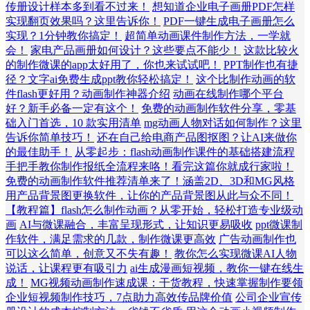
传册设计样本多到看不过来！
想知道企业电子画册PDF怎样
实现翻页效果吗？这里告诉你！
PDF一键生成电子画册怎么
实现？1分钟教你搞定！
超简单动画课件制作方法，一学就
会！
家电产品画册如何设计？这些要点不能少！
这款比较火
的制作微课的app太好用了，你也来试试吧！
PPT制作也有捷
径？文字ai免费生成ppt教你轻松搞定！
这个比制作动画的软
件flash更好用？动画制作神器介绍
动画在线制作哪个平台
好？新手必备一定有这个！
免费的动画制作软件分享，零基
础入门首选，10 款实用清单
mg动画人物对话如何制作？这里
告诉你简单技巧！
还在自己给电商产品图抠图？让AI来做你
的最佳助手！
从零起步：flash动画制作课件的基础搭建流程
手把手教你制作报纸全流程来咯！看完这篇你就成行家啦！
免费的动画制作软件推荐清单来了！涵盖2D、3D和MG风格
用产品背景图更换软件，让你的产品背景图从此与众不同！
【教程篇】flash怎么制作动画？从零开始，轻松打造专业级动
画
AI与微课融合，丰富呈现形式，让知识更易吸收
ppt微课制
作软件，满足需求的几款，制作微课更高效
广告动画制作也
可以这么简单，创意又不失有趣！
教你怎么实现微课AI人物
说话，让课程更有吸引力
ai生成漫画短视频，教你一键在线生
成！
MG视频动画制作速成课：干货教程，快速掌握制作要领
企业短视频制作技巧，7点助力高效传品牌价值
公司企业宣传