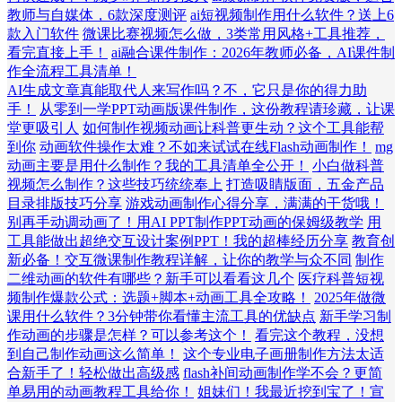
教师与自媒体，6款深度测评
ai短视频制作用什么软件？送上6
款入门软件
微课比赛视频怎么做，3类常用风格+工具推荐，
看完直接上手！
ai融合课件制作：2026年教师必备，AI课件制
作全流程工具清单！
AI生成文章真能取代人来写作吗？不，它只是你的得力助
手！
从零到一学PPT动画版课件制作，这份教程请珍藏，让课
堂更吸引人
如何制作视频动画让科普更生动？这个工具能帮
到你
动画软件操作太难？不如来试试在线Flash动画制作！
mg
动画主要是用什么制作？我的工具清单全公开！
小白做科普
视频怎么制作？这些技巧统统奉上
打造吸睛版面，五金产品
目录排版技巧分享
游戏动画制作心得分享，满满的干货哦！
别再手动调动画了！用AI PPT制作PPT动画的保姆级教学
用
工具能做出超绝交互设计案例PPT！我的超棒经历分享
教育创
新必备！交互微课制作教程详解，让你的教学与众不同
制作
二维动画的软件有哪些？新手可以看看这几个
医疗科普短视
频制作爆款公式：选题+脚本+动画工具全攻略！
2025年做微
课用什么软件？3分钟带你看懂主流工具的优缺点
新手学习制
作动画的步骤是怎样？可以参考这个！
看完这个教程，没想
到自己制作动画这么简单！
这个专业电子画册制作方法太适
合新手了！轻松做出高级感
flash补间动画制作学不会？更简
单易用的动画教程工具给你！
姐妹们！我最近挖到宝了！宣