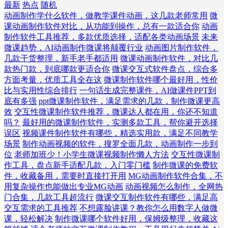
最新
热点
随机
动画制作学什么软件，做教学课件动画，这几款老师常用
微
课动画制作软件对比，从功能到操作，总有一款适合你
动画
制作软件工具推荐，多款优质选择，适配各类动画场景
未来
微课趋势，AI动画制作微课将颠覆行业
动画图片制作软件，
几款干货整理，新手老手都适用
微课动画制作软件，对比几
款热门款，到底哪款更适合你
微课交互式软件盘点，综合多
方面考量，优质工具全在这
微课制作软件哪个最好用，性价
比与实用性综合排行
一句话生成完整课件，AI做课件PPT到
底有多强
ppt微课制作软件，满足需求的几款，制作微课更高
效
交互性微课制作软件推荐，微课达人都在用，你还不知道
吗？
最好用的微课制作软件，实测多款工具，帮你避开选择
误区
视频课件制作软件有哪些，精选实用款，满足不同教学
场景
制作动画视频的软件，搜罗全面几款，动画制作一步到
位
老师加班少！小学生微课视频制作懒人方法
交互性微课制
作工具，盘点新手适配几款，入门零门槛
制作微课的免费软
件，收藏备用，需要时直接打开用
MG动画制作软件合集，不
用复杂操作也能做出专业MG动画
动画视频怎么制作，全网热
门合集，几款工具超流行
微课交互制作软件有哪些，满足高
交互需求的工具推荐
不想露脸讲课？教你怎么用数字人做微
课，轻松解决
制作微课哪个软件好用，保姆级整理，收藏这