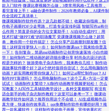
教师与自媒体，6款深度测评
ai短视频制作用什么软件？送上6
款入门软件
微课比赛视频怎么做，3类常用风格+工具推荐，
看完直接上手！
ai融合课件制作：2026年教师必备，AI课件制
作全流程工具清单！
微课视频制作软件咋选？这几款都不错！
收藏这份指南，制
作电子画册PDF少走弯路，打造专业宣传利器
智能写作ai有什
么作用？简直是你的全方位文案助手！
AI自动生成PPT：用
技术打破“做PPT难”的职场魔咒
党课微课视频怎么做？超简
单，教你用一个软件搞定！
怎么分享产品画册到朋友圈？信
我！这样宣传更快人一步！
如何制作微课ppt？我来给你普及
一下！
告别复杂，简易mg动画制作让创意快速落地
小白也能
学！如何制作二维动画的超详细步骤分享
时尚杂志设计的流
程是怎样的？
旅游类电子杂志制作，我来教你几招！
制作动
画故事软件哪个好？这4个绝对值得你尝试！
怎么用电脑制作
动画？超实用教程带你快速入门！
如何让ai帮忙制作ppt？AI
制作PPT靠谱吗？
怎么用电脑制作ppt？这个工具+方法一定要
试试！
动画制作太繁琐？AI制作动画教学视频更轻松！
怎么
写教案？AI写作工具辅助教学设计，各种文案都能写
有没有
适合新手的电子杂志制作教程？这里可以参考一下！
微课动
画教学软件如何选？推荐你用这个不会错！
AI生成视频作品
真方便，快速创作效率高！
ppt免费制作软件有哪些好用？推
荐一款私藏软件！
这样制作瓷砖电子画册，宣传效果杠杠