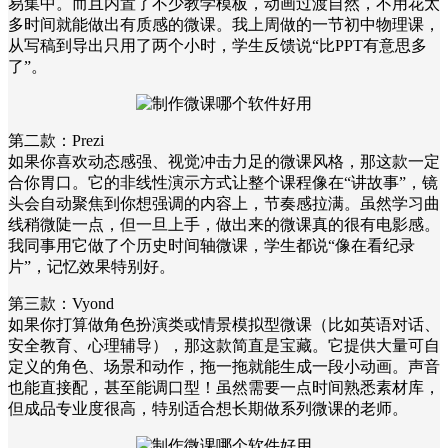
易集中。而且内置了不少教学模板，动画过渡自然，不用花太
多时间就能做出有质感的微课。我上周做的一节初中物理课，
从写稿到导出只用了两个小时，学生反馈说“比PPT有意思多
了”。
第二款：Prezi
如果你喜欢动态感强、视觉冲击力足的微课风格，那这款一定
合你胃口。它的非线性演示方式让整个课程像在“讲故事”，镜
头会自动聚焦到你想强调的内容上，节奏感拉满。虽然学习曲
线稍微陡一点，但一旦上手，做出来的微课真的很有电影感。
我同事用它做了个历史时间轴微课，学生都说“像在看纪录
片”，记忆效果特别好。
第三款：Vyond
如果你打算做角色扮演类或情景模拟型微课（比如英语对话、
安全教育、心理辅导），那这款简直是宝藏。它提供大量可自
定义的角色、场景和动作，拖一拖就能生成一段小动画。声音
也能直接配，甚至能调口型！虽然需要一点时间熟悉素材库，
但成品专业度很高，特别适合想长期做系列微课的老师。