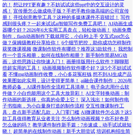
的！
想让PPT更有趣？不妨试试这些ppt中的交互设计的灵
感！
宣传册怎么做成电子版？手把手教你做高端的公司宣传
册！
寻找创意教学工具？这种的多媒体课件不容错过！
写作
感到很头疼？一起来试试ai智能写作免费工具吧！
AI动画生成
器哪个好？2026年6大实用工具盘点，轻松做动画！
动画免费
制作，flash动画制作下载就用它，小白秒上手
交互式ppt怎么
做？保姆级教程分享给你！
6个细节把控，助你成功怎样制作
获奖微课视频
微课制作软件有哪些？推荐这3款软件！
我想制
作一个音乐相册，如何在线制作相册？
新手制作简易MG动
画，这些思路让你快速入门！
画册排版用什么软件？聊聊那
些超实用的工具！
动画视频制作软件哪个好？这5个不妨试试
看
不懂mg动画制作收费，小心多花冤枉钱
想不到AI生成产品
效果图如此实用，设计变得更简单！
ai融合课件制作：2026年
教师必备，AI课件制作全流程工具清单！
电子杂志用什么软
件做？小白也能用这个工具大放异彩！
AI文字转换动画：制
作动画的新选择，你真的会爱上它！
深入浅出！如何制作电
子书指南，为小白量身打造的制作流程
交互性微课制作工
具，盘点新手适配几款，入门零门槛
AI微课软件怎么选？这5
款工具值得教育从业者关注
怎么制作动画视频？你不好奇是
怎么做的吗？
教学课件制作新手篇：7步速成，动手试试就知
晓！
超简单的在线制作动画！新手大胆尝试
培训机构招生简