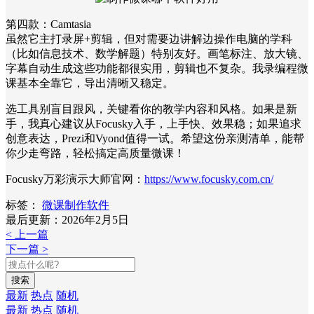
第四款：Camtasia
虽然它主打录屏+剪辑，但对需要边讲解边操作电脑的学科
（比如信息技术、数学解题）特别友好。画笔标注、放大镜、
字幕自动生成这些功能都很实用，剪辑也不复杂。我录编程微
课基本全靠它，导出清晰又稳定。
选工具别盲目跟风，关键看你的教学内容和风格。如果是新
手，我真心建议从Focusky入手，上手快、效果稳；如果追求
创意表达，Prezi和Vyond值得一试。希望这份亲测清单，能帮
你少走弯路，轻松搞定高质量微课！
Focusky万彩演示大师官网：
https://www.focusky.com.cn/
标签：
微课制作软件
最后更新：2026年2月5日
< 上一篇
下一篇 >
搜索
最新
热点
随机
最新
热点
随机