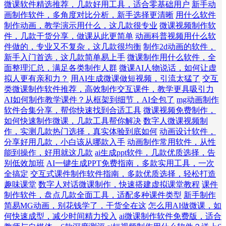
微课软件精选推荐，几款好用工具，适合零基础用户
新手动
画制作软件，多角度对比分析，新手选择更清晰
用什么软件
制作动画，教学演示用什么，这几款很专业
微课视频制作软
件，几款干货分享，做课从此更简单
动画科普视频用什么软
件做的，专业又不复杂，这几款很均衡
制作2d动画的软件，
新手入门首选，这几款简单易上手
微课制作用什么软件，全
面整理汇总，满足各类制作人群
微课AI人物说话，如何让虚
拟人更有亲和力？
用AI生成微课做短视频，引流太猛了
交互
类微课制作软件推荐，高效制作交互课件，教学更具吸引力
AI如何制作教学课件？从框架到细节，AI全包了
mg动画制作
软件合集分享，帮你快速找到合适工具
微课视频免费制作，
如何快速制作微课，几款工具帮你解决
数字人微课视频制
作，实测几款热门选择，真实体验到底如何
动画设计软件，
分享好用几款，小白该从哪款入手
动画制作常用软件，从性
能到操作，好用就这几款
ai生成ppt软件，几款优质选择，告
别低效加班
AI一键生成PPT免费指南，多款实用工具，一次
全搞定
交互式课件制作软件指南，多款优质选择，轻松打造
趣味课堂
数字人对话微课制作，快速搭建虚拟课堂教程
课件
制作软件，盘点几款全面工具，适配多种课件类型
新手制作
简易MG动画，别花钱学了，干货全在这
怎么用AI做微课，如
何快速成型，减少时间精力投入
ai微课制作软件免费版，适合