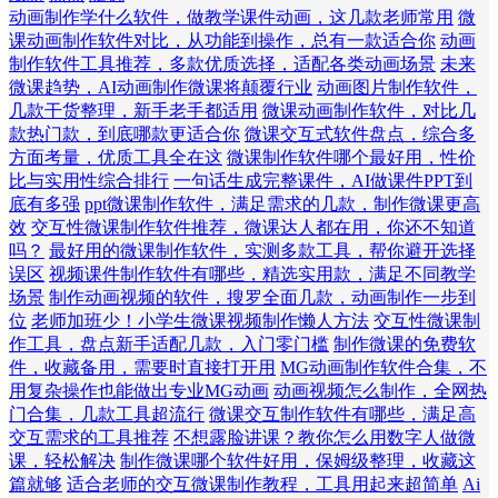
动画制作学什么软件，做教学课件动画，这几款老师常用
微
课动画制作软件对比，从功能到操作，总有一款适合你
动画
制作软件工具推荐，多款优质选择，适配各类动画场景
未来
微课趋势，AI动画制作微课将颠覆行业
动画图片制作软件，
几款干货整理，新手老手都适用
微课动画制作软件，对比几
款热门款，到底哪款更适合你
微课交互式软件盘点，综合多
方面考量，优质工具全在这
微课制作软件哪个最好用，性价
比与实用性综合排行
一句话生成完整课件，AI做课件PPT到
底有多强
ppt微课制作软件，满足需求的几款，制作微课更高
效
交互性微课制作软件推荐，微课达人都在用，你还不知道
吗？
最好用的微课制作软件，实测多款工具，帮你避开选择
误区
视频课件制作软件有哪些，精选实用款，满足不同教学
场景
制作动画视频的软件，搜罗全面几款，动画制作一步到
位
老师加班少！小学生微课视频制作懒人方法
交互性微课制
作工具，盘点新手适配几款，入门零门槛
制作微课的免费软
件，收藏备用，需要时直接打开用
MG动画制作软件合集，不
用复杂操作也能做出专业MG动画
动画视频怎么制作，全网热
门合集，几款工具超流行
微课交互制作软件有哪些，满足高
交互需求的工具推荐
不想露脸讲课？教你怎么用数字人做微
课，轻松解决
制作微课哪个软件好用，保姆级整理，收藏这
篇就够
适合老师的交互微课制作教程，工具用起来超简单
Ai