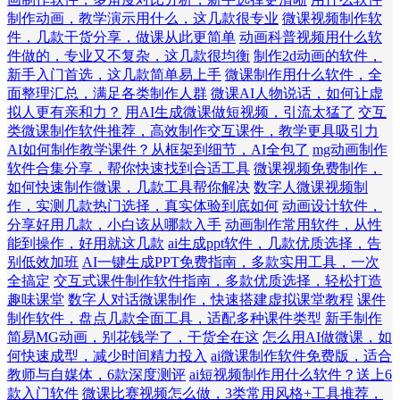
制作动画，教学演示用什么，这几款很专业
微课视频制作软
件，几款干货分享，做课从此更简单
动画科普视频用什么软
件做的，专业又不复杂，这几款很均衡
制作2d动画的软件，
新手入门首选，这几款简单易上手
微课制作用什么软件，全
面整理汇总，满足各类制作人群
微课AI人物说话，如何让虚
拟人更有亲和力？
用AI生成微课做短视频，引流太猛了
交互
类微课制作软件推荐，高效制作交互课件，教学更具吸引力
AI如何制作教学课件？从框架到细节，AI全包了
mg动画制作
软件合集分享，帮你快速找到合适工具
微课视频免费制作，
如何快速制作微课，几款工具帮你解决
数字人微课视频制
作，实测几款热门选择，真实体验到底如何
动画设计软件，
分享好用几款，小白该从哪款入手
动画制作常用软件，从性
能到操作，好用就这几款
ai生成ppt软件，几款优质选择，告
别低效加班
AI一键生成PPT免费指南，多款实用工具，一次
全搞定
交互式课件制作软件指南，多款优质选择，轻松打造
趣味课堂
数字人对话微课制作，快速搭建虚拟课堂教程
课件
制作软件，盘点几款全面工具，适配多种课件类型
新手制作
简易MG动画，别花钱学了，干货全在这
怎么用AI做微课，如
何快速成型，减少时间精力投入
ai微课制作软件免费版，适合
教师与自媒体，6款深度测评
ai短视频制作用什么软件？送上6
款入门软件
微课比赛视频怎么做，3类常用风格+工具推荐，