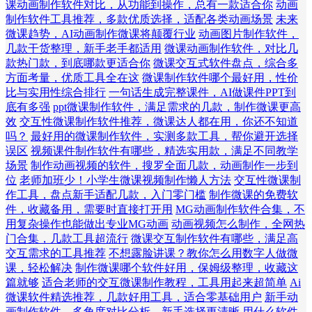
课动画制作软件对比，从功能到操作，总有一款适合你
动画
制作软件工具推荐，多款优质选择，适配各类动画场景
未来
微课趋势，AI动画制作微课将颠覆行业
动画图片制作软件，
几款干货整理，新手老手都适用
微课动画制作软件，对比几
款热门款，到底哪款更适合你
微课交互式软件盘点，综合多
方面考量，优质工具全在这
微课制作软件哪个最好用，性价
比与实用性综合排行
一句话生成完整课件，AI做课件PPT到
底有多强
ppt微课制作软件，满足需求的几款，制作微课更高
效
交互性微课制作软件推荐，微课达人都在用，你还不知道
吗？
最好用的微课制作软件，实测多款工具，帮你避开选择
误区
视频课件制作软件有哪些，精选实用款，满足不同教学
场景
制作动画视频的软件，搜罗全面几款，动画制作一步到
位
老师加班少！小学生微课视频制作懒人方法
交互性微课制
作工具，盘点新手适配几款，入门零门槛
制作微课的免费软
件，收藏备用，需要时直接打开用
MG动画制作软件合集，不
用复杂操作也能做出专业MG动画
动画视频怎么制作，全网热
门合集，几款工具超流行
微课交互制作软件有哪些，满足高
交互需求的工具推荐
不想露脸讲课？教你怎么用数字人做微
课，轻松解决
制作微课哪个软件好用，保姆级整理，收藏这
篇就够
适合老师的交互微课制作教程，工具用起来超简单
Ai
微课软件精选推荐，几款好用工具，适合零基础用户
新手动
画制作软件，多角度对比分析，新手选择更清晰
用什么软件