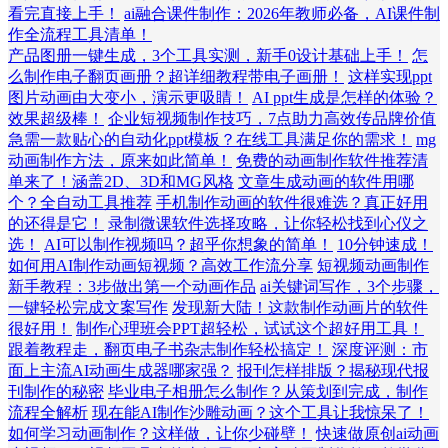
看完直接上手！
ai融合课件制作：2026年教师必备，AI课件制
作全流程工具清单！
产品图册一键生成，3个工具实测，新手0设计基础上手！
怎
么制作电子翻页画册？超详细教程带电子画册！
这样实现ppt
图片动画由大变小，演示更吸睛！
AI ppt生成是怎样的体验？
效果超级棒！
企业短视频制作技巧，7点助力高效传品牌价值
急需一款贴心的自动化ppt模板？在线工具满足你的需求！
mg
动画制作方法，原来如此简单！
免费的动画制作软件推荐清
单来了！涵盖2D、3D和MG风格
文章生成动画的软件用哪
个？全自动工具推荐
手机制作动画的软件很难选？真正好用
的还得是它！
录制微课软件选择攻略，让你轻松找到心仪之
选！
AI可以制作视频吗？超乎你想象的简单！
10分钟速成！
如何用AI制作动画短视频？高效工作流分享
短视频动画制作
新手教程：3步做出第一个动画作品
ai关键词写作，3个步骤，
一键轻松完成文案写作
发现新大陆！这款制作动画片的软件
很好用！
制作心理班会PPT超轻松，试试这个超好用工具！
跟着教程走，翻页电子书杂志制作轻松搞定！
深度评测：市
面上主流AI动画生成器哪家强？
报刊怎样排版？揭秘现代报
刊制作的秘密
毕业电子相册怎么制作？从策划到完成，制作
流程全解析
现在能AI制作沙雕动画？这个工具让我惊呆了！
如何学习动画制作？这样做，让你少碰壁！
快速做原创ai动画