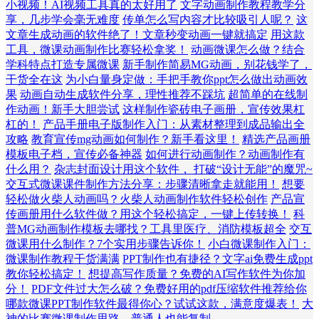
小视频！AI视频工具真的太好用了
文字动画制作教程教学分
享，几步学会毫无难度
传单怎么写内容才比较吸引人呢？
这
文章生成动画的软件绝了！文章秒变动画一键就搞定
用这款
工具，微课动画制作比赛轻松拿奖！
动画微课怎么做？结合
学科特点打造专属微课
新手制作简易MG动画，别花钱学了，
干货全在这
为小白量身定做：手把手教你ppt怎么做出动画效
果
动画自动生成软件分享，理性推荐不踩坑
超简单的在线制
作动画！新手大胆尝试
这样制作瓷砖电子画册，宣传效果杠
杠的！
产品手册电子版制作入门：从素材整理到成品输出全
攻略
教育宣传mg动画如何制作？新手看这里！
精选产品画册
模板电子档，宣传必备神器
如何进行动画制作？动画制作有
什么用？
杂志封面设计用这个软件， 打破“设计无能”的魔咒~
交互式微课课件制作方法分享：步骤清晰拿走就能用！
想要
轻松做火柴人动画吗？火柴人动画制作软件轻松创作
产品宣
传画册用什么软件做？用这个轻松搞定，一键上传转换！
科
普MG动画制作模板去哪找？工具里医疗、消防模板超全
交互
微课用什么制作？7个实用步骤告诉你！
小白微课制作入门：
微课制作教程干货满满
PPT制作也有捷径？文字ai免费生成ppt
教你轻松搞定！
想提高写作质量？免费的AI写作软件为你加
分！
PDF文件过大怎么破？免费好用的pdf压缩软件推荐给你
哪款微课PPT制作软件最得你心？试试这款，满意度爆表！
大
神的比赛微课制作思路，普通人也能复制