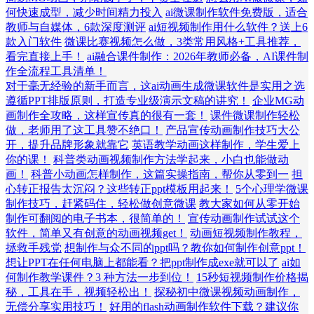
何快速成型，减少时间精力投入
ai微课制作软件免费版，适合
教师与自媒体，6款深度测评
ai短视频制作用什么软件？送上6
款入门软件
微课比赛视频怎么做，3类常用风格+工具推荐，
看完直接上手！
ai融合课件制作：2026年教师必备，AI课件制
作全流程工具清单！
对于毫无经验的新手而言，这ai动画生成微课软件是实用之选
遵循PPT排版原则，打造专业级演示文稿的讲究！
企业MG动
画制作全攻略，这样宣传真的很有一套！
课件微课制作轻松
做，老师用了这工具赞不绝口！
产品宣传动画制作技巧大公
开，提升品牌形象就靠它
英语教学动画这样制作，学生爱上
你的课！
科普类动画视频制作方法学起来，小白也能做动
画！
科普小动画怎样制作，这篇实操指南，帮你从零到一
担
心转正报告太沉闷？这些转正ppt模板用起来！
5个心理学微课
制作技巧，赶紧码住，轻松做创意微课
教大家如何从零开始
制作可翻阅的电子书本，很简单的！
宣传动画制作试试这个
软件，简单又有创意的动画视频get！
动画短视频制作教程，
拯救手残党
想制作与众不同的ppt吗？教你如何制作创意ppt！
想让PPT在任何电脑上都能看？把ppt制作成exe就可以了
ai如
何制作教学课件？3 种方法一步到位！
15秒短视频制作价格揭
秘，工具在手，视频轻松出！
探秘初中微课视频动画制作，
无偿分享实用技巧！
好用的flash动画制作软件下载？建议你