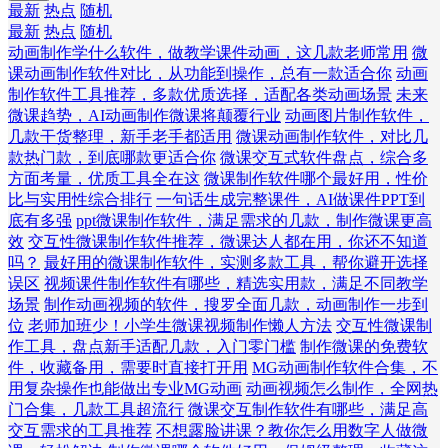
最新
热点
随机
最新
热点
随机
动画制作学什么软件，做教学课件动画，这几款老师常用
微
课动画制作软件对比，从功能到操作，总有一款适合你
动画
制作软件工具推荐，多款优质选择，适配各类动画场景
未来
微课趋势，AI动画制作微课将颠覆行业
动画图片制作软件，
几款干货整理，新手老手都适用
微课动画制作软件，对比几
款热门款，到底哪款更适合你
微课交互式软件盘点，综合多
方面考量，优质工具全在这
微课制作软件哪个最好用，性价
比与实用性综合排行
一句话生成完整课件，AI做课件PPT到
底有多强
ppt微课制作软件，满足需求的几款，制作微课更高
效
交互性微课制作软件推荐，微课达人都在用，你还不知道
吗？
最好用的微课制作软件，实测多款工具，帮你避开选择
误区
视频课件制作软件有哪些，精选实用款，满足不同教学
场景
制作动画视频的软件，搜罗全面几款，动画制作一步到
位
老师加班少！小学生微课视频制作懒人方法
交互性微课制
作工具，盘点新手适配几款，入门零门槛
制作微课的免费软
件，收藏备用，需要时直接打开用
MG动画制作软件合集，不
用复杂操作也能做出专业MG动画
动画视频怎么制作，全网热
门合集，几款工具超流行
微课交互制作软件有哪些，满足高
交互需求的工具推荐
不想露脸讲课？教你怎么用数字人做微