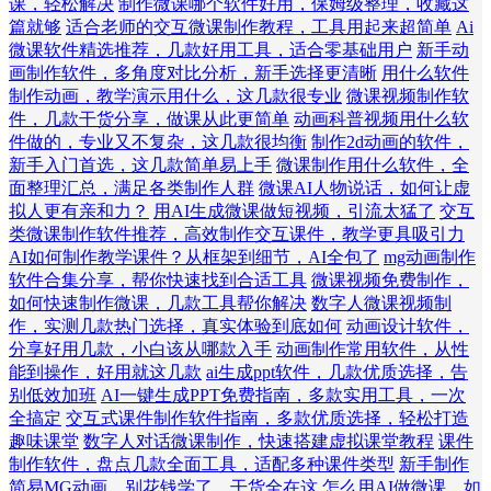
课，轻松解决
制作微课哪个软件好用，保姆级整理，收藏这
篇就够
适合老师的交互微课制作教程，工具用起来超简单
Ai
微课软件精选推荐，几款好用工具，适合零基础用户
新手动
画制作软件，多角度对比分析，新手选择更清晰
用什么软件
制作动画，教学演示用什么，这几款很专业
微课视频制作软
件，几款干货分享，做课从此更简单
动画科普视频用什么软
件做的，专业又不复杂，这几款很均衡
制作2d动画的软件，
新手入门首选，这几款简单易上手
微课制作用什么软件，全
面整理汇总，满足各类制作人群
微课AI人物说话，如何让虚
拟人更有亲和力？
用AI生成微课做短视频，引流太猛了
交互
类微课制作软件推荐，高效制作交互课件，教学更具吸引力
AI如何制作教学课件？从框架到细节，AI全包了
mg动画制作
软件合集分享，帮你快速找到合适工具
微课视频免费制作，
如何快速制作微课，几款工具帮你解决
数字人微课视频制
作，实测几款热门选择，真实体验到底如何
动画设计软件，
分享好用几款，小白该从哪款入手
动画制作常用软件，从性
能到操作，好用就这几款
ai生成ppt软件，几款优质选择，告
别低效加班
AI一键生成PPT免费指南，多款实用工具，一次
全搞定
交互式课件制作软件指南，多款优质选择，轻松打造
趣味课堂
数字人对话微课制作，快速搭建虚拟课堂教程
课件
制作软件，盘点几款全面工具，适配多种课件类型
新手制作
简易MG动画，别花钱学了，干货全在这
怎么用AI做微课，如