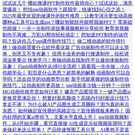
试试这几个
哪款微课PPT制作软件最得你心？试试这款，满意
度爆表！
想找mg动画软件？跟我学，快速找到心仪之选！
2025年最受欢迎的做课件的软件推荐：让教学演示更生动高效
哪种ai工具可以生成ppt？哪款智能软件能帮我做PPT？
零基础
也能做！一步一步制作讲故事视频教程分享给你
教育类视频
制作不再难，万彩AI帮你轻松搞定！
想知道PPT制作的诀窍
吗？告诉你几个ppt课件制作技巧！
做二维动画的软件排行
榜！做动画需要什么软件看这篇
广告动画制作也可以这么简
单，创意又不失有趣！
信用卡业务的银行微课制作，轻松讲
清业务要点
快来学习！卷轴动画在线制作平台邀你体验制作
乐趣！
Flash动画制作从0到1全流程！跟着我一步步做，小白
也能学会！
彩页是什么意思？超简单的解释
动画制作可以自
学吗？适合自学的动画类型分析
新手也能掌握的快速制作动
画技巧，让动画创作更高效！
mg动画多少钱一分钟？一分钟
MG动画价格究竟如何计算？
嫌弃产品图背景？一键产品图ai
更换背景满足你！
想要封面高颜值？高级内刊封面设计技巧
拿走不谢！
为什么被AI产品图生成工具圈粉？因为真的有点
东西！
如何确定宣传册的风格定位？宣传册模板来教你！
国
内好用的文案ai带你飞，文案水平直线上升！
mg动画视频制
作，从0开始步骤，看完直接做
AI生成音乐短视频靠谱吗？原
来做起来这么简单！
产品快速抠图工具分享，AI果然不是盖