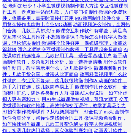
位
老师加班少！小学生微课视频制作懒人方法
交互性微课制
作工具，盘点新手适配几款，入门零门槛
制作微课的免费软
件，收藏备用，需要时直接打开用
MG动画制作软件合集，不
用复杂操作也能做出专业MG动画
动画视频怎么制作，全网热
门合集，几款工具超流行
微课交互制作软件有哪些，满足高
交互需求的工具推荐
不想露脸讲课？教你怎么用数字人做微
课，轻松解决
制作微课哪个软件好用，保姆级整理，收藏这
篇就够
适合老师的交互微课制作教程，工具用起来超简单
Ai
微课软件精选推荐，几款好用工具，适合零基础用户
新手动
画制作软件，多角度对比分析，新手选择更清晰
用什么软件
制作动画，教学演示用什么，这几款很专业
微课视频制作软
件，几款干货分享，做课从此更简单
动画科普视频用什么软
件做的，专业又不复杂，这几款很均衡
制作2d动画的软件，
新手入门首选，这几款简单易上手
微课制作用什么软件，全
面整理汇总，满足各类制作人群
微课AI人物说话，如何让虚
拟人更有亲和力？
用AI生成微课做短视频，引流太猛了
交互
类微课制作软件推荐，高效制作交互课件，教学更具吸引力
AI如何制作教学课件？从框架到细节，AI全包了
mg动画制作
软件合集分享，帮你快速找到合适工具
微课视频免费制作，
如何快速制作微课，几款工具帮你解决
数字人微课视频制
作，实测几款热门选择，真实体验到底如何
动画设计软件，