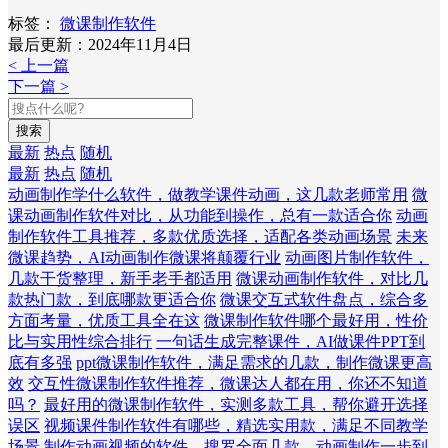
标签：
微课制作软件
最后更新：2024年11月4日
< 上一篇
下一篇 >
搜索
最新
热点
随机
最新
热点
随机
动画制作学什么软件，做教学课件动画，这几款老师常用
微
课动画制作软件对比，从功能到操作，总有一款适合你
动画
制作软件工具推荐，多款优质选择，适配各类动画场景
未来
微课趋势，AI动画制作微课将颠覆行业
动画图片制作软件，
几款干货整理，新手老手都适用
微课动画制作软件，对比几
款热门款，到底哪款更适合你
微课交互式软件盘点，综合多
方面考量，优质工具全在这
微课制作软件哪个最好用，性价
比与实用性综合排行
一句话生成完整课件，AI做课件PPT到
底有多强
ppt微课制作软件，满足需求的几款，制作微课更高
效
交互性微课制作软件推荐，微课达人都在用，你还不知道
吗？
最好用的微课制作软件，实测多款工具，帮你避开选择
误区
视频课件制作软件有哪些，精选实用款，满足不同教学
场景
制作动画视频的软件，搜罗全面几款，动画制作一步到