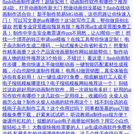
flash动画制作课件！超级实用！
动画制作软件有哪些？推荐
这4款，打开动画制作新大门
想做动画但没基础？flash在线动
画制作适合你！
新手制作简易MG动画，这些思路让你快速入
门！
可以写文章的ai有哪些？这5款写作工具，帮你做原创出
爆款
想要专业背景图却预算有限？推荐用ai生成背景图免费工
具！
制作中学生安全教育课件ppt不用愁，让AI帮你一把！
想
找一个漂亮的转正申请ppt模板？在线工具帮你快速定制！
电
子杂志制作生成二维码，一站式服务让你省时省力！
想要制
作精美画册？这个产品宣传画册制作网站就能帮你！
制作动
画人物的软件推荐这3个给你，不错过！
看这里！flash动画制
作步骤，教你快速上手做炫酷动画
一键智能匹配素材生成视
频，小白也能快速制作视频！
电商AI做营销图，真实体验告
诉你有多好用！
AI一键生成PPT免费，彻底解放打工人双手
电子报纸模板哪里找？电子报纸模板网站推荐这一个！
别错
过这款超好用的动画制作软件，用一次就知有多好！
好用的ai
写作软件有哪些？这几款你一定用得上，收藏码住
火柴人动
画怎么做？制作火柴人动画的软件用这个！
找不到合适的在
线电子杂志制作工具？这个你用过吗？
同事都羡慕的ppt万能
模板免费下载，赶紧来试试吧！
听说教师ai制作ppt很方便？
做课件杠杠的！
炫酷的Flash电子画册如何制作？用它小白也
能轻松上手！
大数据快推给需要的人！ai生成动画软件免费有
这些
私藏多年的动画课件制作软件，这几个终于舍得分享
一