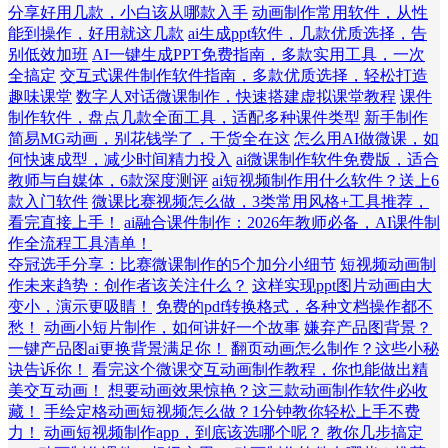
分享好用几款，小白该从哪款入手
动画制作常用软件，从性
能到操作，好用就这几款
ai生成ppt软件，几款优质选择，告
别低效加班
AI一键生成PPT免费指南，多款实用工具，一次
全搞定
交互式课件制作软件指南，多款优质选择，轻松打造
趣味课堂
数字人对话微课制作，快速搭建虚拟课堂教程
课件
制作软件，盘点几款全面工具，适配多种课件类型
新手制作
简易MG动画，别花钱学了，干货全在这
怎么用AI做微课，如
何快速成型，减少时间精力投入
ai微课制作软件免费版，适合
教师与自媒体，6款深度测评
ai短视频制作用什么软件？送上6
款入门软件
微课比赛视频怎么做，3类常用风格+工具推荐，
看完直接上手！
ai融合课件制作：2026年教师必备，AI课件制
作全流程工具清单！
夺冠选手分享：比赛微课制作的5个加分小细节
短视频动画制
作未来趋势：创作者该关注什么？
这样实现ppt图片动画由大
变小，演示更吸睛！
免费的pdf转换格式，各种文档操作都不
愁！
动画小短片制作，如何讲好一个故事
嫌弃产品图背景？
一键产品图ai更换背景满足你！
翻页动画怎么制作？这些小秘
诀告诉你！
看完这个微课交互动画制作教程，你也能做出精
美交互动画！
想要动画效果惊艳？这三款动画制作软件必收
藏！
手绘定格动画短视频怎么做？1分钟教你轻松上手不费
力！
动画短视频制作app，到底该选哪个呢？
教你几步搞定