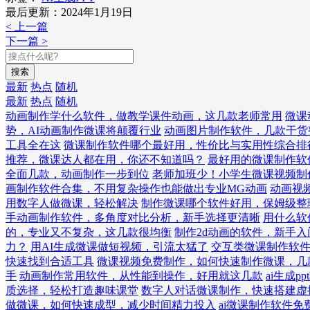
最后更新：2024年1月19日
< 上一篇
下一篇 >
搜索
最新
热点
随机
最新
热点
随机
动画制作学什么软件，做教学课件动画，这几款老师常用
微课
势，AI动画制作微课将颠覆行业
动画图片制作软件，几款干货
工具全在这
微课制作软件哪个最好用，性价比与实用性综合排
推荐，微课达人都在用，你还不知道吗？
最好用的微课制作软
全面几款，动画制作一步到位
老师加班少！小学生微课视频制
画制作软件合集，不用复杂操作也能做出专业MG动画
动画视
用数字人做微课，轻松解决
制作微课哪个软件好用，保姆级整
手动画制作软件，多角度对比分析，新手选择更清晰
用什么软
的，专业又不复杂，这几款很均衡
制作2d动画的软件，新手
力？
用AI生成微课做短视频，引流太猛了
交互类微课制作软
快速找到合适工具
微课视频免费制作，如何快速制作微课，几
手
动画制作常用软件，从性能到操作，好用就这几款
ai生成
质选择，轻松打造趣味课堂
数字人对话微课制作，快速搭建虚
做微课，如何快速成型，减少时间精力投入
ai微课制作软件