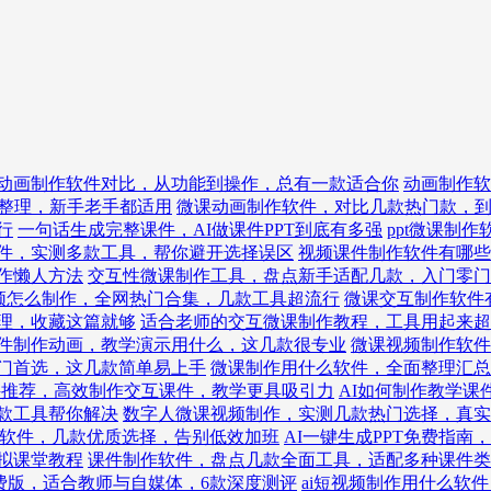
动画制作软件对比，从功能到操作，总有一款适合你
动画制作软
整理，新手老手都适用
微课动画制作软件，对比几款热门款，
行
一句话生成完整课件，AI做课件PPT到底有多强
ppt微课制
件，实测多款工具，帮你避开选择误区
视频课件制作软件有哪些
作懒人方法
交互性微课制作工具，盘点新手适配几款，入门零门
频怎么制作，全网热门合集，几款工具超流行
微课交互制作软件
理，收藏这篇就够
适合老师的交互微课制作教程，工具用起来超
件制作动画，教学演示用什么，这几款很专业
微课视频制作软件
入门首选，这几款简单易上手
微课制作用什么软件，全面整理汇总
件推荐，高效制作交互课件，教学更具吸引力
AI如何制作教学课
款工具帮你解决
数字人微课视频制作，实测几款热门选择，真实
ppt软件，几款优质选择，告别低效加班
AI一键生成PPT免费指
拟课堂教程
课件制作软件，盘点几款全面工具，适配多种课件类
免费版，适合教师与自媒体，6款深度测评
ai短视频制作用什么软