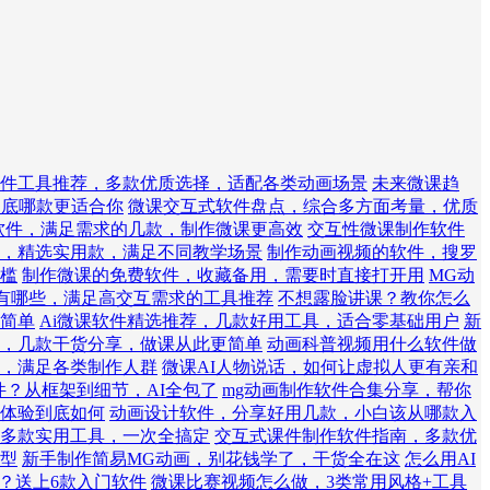
件工具推荐，多款优质选择，适配各类动画场景
未来微课趋
到底哪款更适合你
微课交互式软件盘点，综合多方面考量，优质
作软件，满足需求的几款，制作微课更高效
交互性微课制作软件
，精选实用款，满足不同教学场景
制作动画视频的软件，搜罗
槛
制作微课的免费软件，收藏备用，需要时直接打开用
MG动
有哪些，满足高交互需求的工具推荐
不想露脸讲课？教你怎么
简单
Ai微课软件精选推荐，几款好用工具，适合零基础用户
新
，几款干货分享，做课从此更简单
动画科普视频用什么软件做
，满足各类制作人群
微课AI人物说话，如何让虚拟人更有亲和
件？从框架到细节，AI全包了
mg动画制作软件合集分享，帮你
体验到底如何
动画设计软件，分享好用几款，小白该从哪款入
南，多款实用工具，一次全搞定
交互式课件制作软件指南，多款优
型
新手制作简易MG动画，别花钱学了，干货全在这
怎么用AI
件？送上6款入门软件
微课比赛视频怎么做，3类常用风格+工具