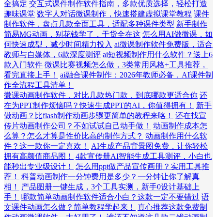
全搞定
交互式课件制作软件指南，多款优质选择，轻松打造
趣味课堂
数字人对话微课制作，快速搭建虚拟课堂教程
课件
制作软件，盘点几款全面工具，适配多种课件类型
新手制作
简易MG动画，别花钱学了，干货全在这
怎么用AI做微课，如
何快速成型，减少时间精力投入
ai微课制作软件免费版，适合
教师与自媒体，6款深度测评
ai短视频制作用什么软件？送上6
款入门软件
微课比赛视频怎么做，3类常用风格+工具推荐，
看完直接上手！
ai融合课件制作：2026年教师必备，AI课件制
作全流程工具清单！
微课动画制作软件，对比几款热门款，到底哪款更适合你
还
在为PPT制作烦恼吗？快速生成PPT的AI，你值得拥有！
新手
做动画？比flash制作动画步骤更简单的教程来咯！
还在找宣
传片动画制作公司？不如试试自己动手做！
动画制作成本怎
么算？怎么才算是性价比高的制作方式？
动画制作用什么软
件？这一款你一定喜欢！
AI生成产品背景图免费，让你轻松
拥有高颜值商品图！
4款宣传册AI智能生成工具测评，小白也
能秒出专业级设计！
怎么用ppt做产品宣传画册？实用工具推
荐！
科普动画制作一分钟费用是多少？一分钟让你了解真
相！
产品图册一键生成，3个工具实测，新手0设计基础上
手！
哪款简单动画制作软件适合小白？这款一定不要错过
语
文课件动画怎么做？简单教程学起来！
真心推荐这款免费制