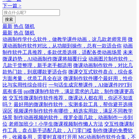
下一篇 >
搜索
最新
热点
随机
最新
热点
随机
动画制作学什么软件，做教学课件动画，这几款老师常用
微
课动画制作软件对比，从功能到操作，总有一款适合你
动画
制作软件工具推荐，多款优质选择，适配各类动画场景
未来
微课趋势，AI动画制作微课将颠覆行业
动画图片制作软件，
几款干货整理，新手老手都适用
微课动画制作软件，对比几
款热门款，到底哪款更适合你
微课交互式软件盘点，综合多
方面考量，优质工具全在这
微课制作软件哪个最好用，性价
比与实用性综合排行
一句话生成完整课件，AI做课件PPT到
底有多强
ppt微课制作软件，满足需求的几款，制作微课更高
效
交互性微课制作软件推荐，微课达人都在用，你还不知道
吗？
最好用的微课制作软件，实测多款工具，帮你避开选择
误区
视频课件制作软件有哪些，精选实用款，满足不同教学
场景
制作动画视频的软件，搜罗全面几款，动画制作一步到
位
老师加班少！小学生微课视频制作懒人方法
交互性微课制
作工具，盘点新手适配几款，入门零门槛
制作微课的免费软
件，收藏备用，需要时直接打开用
MG动画制作软件合集，不