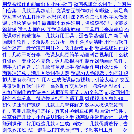
用复杂操作也能做出专业MG动画
动画视频怎么制作，全网热
门合集，几款工具超流行
微课交互制作软件有哪些，满足高
交互需求的工具推荐
不想露脸讲课？教你怎么用数字人做微
课，轻松解决
制作微课哪个软件好用，保姆级整理，收藏这
篇就够
适合老师的交互微课制作教程，工具用起来超简单
Ai
微课软件精选推荐，几款好用工具，适合零基础用户
新手动
画制作软件，多角度对比分析，新手选择更清晰
用什么软件
制作动画，教学演示用什么，这几款很专业
微课视频制作软
件，几款干货分享，做课从此更简单
动画科普视频用什么软
件做的，专业又不复杂，这几款很均衡
制作2d动画的软件，
新手入门首选，这几款简单易上手
微课制作用什么软件，全
面整理汇总，满足各类制作人群
微课AI人物说话，如何让虚
拟人更有亲和力？
用AI生成微课做短视频，引流太猛了
交互
类微课制作软件推荐，高效制作交互课件，教学更具吸引力
AI如何制作教学课件？从框架到细节，AI全包了
mg动画制作
软件合集分享，帮你快速找到合适工具
微课视频免费制作，
如何快速制作微课，几款工具帮你解决
数字人微课视频制
作，实测几款热门选择，真实体验到底如何
动画设计软件，
分享好用几款，小白该从哪款入手
动画制作常用软件，从性
能到操作，好用就这几款
ai生成ppt软件，几款优质选择，告
别低效加班
AI一键生成PPT免费指南，多款实用工具，一次