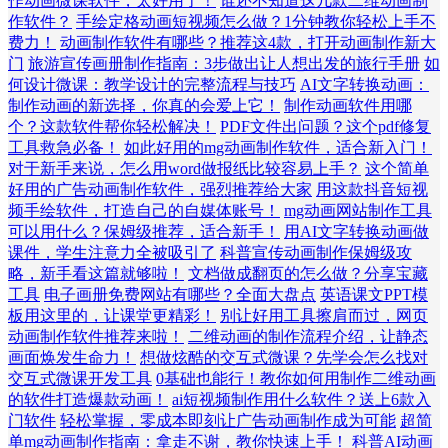
作动画微课软件，太好用了！
谁还不知道这几款二维动画制
作软件？
手绘定格动画短视频怎么做？1分钟教你轻松上手不
费力！
动画制作软件有哪些？推荐这4款，打开动画制作新大
门
旅游宣传画册制作指南：3步做出让人想出发的旅行手册
如
何设计微课：教学设计的完整流程与技巧
AI文字转换动画：
制作动画的新选择，你真的会爱上它！
制作动画软件用哪
个？这款软件帮你轻松解决！
PDF文件出问题？这个pdf修复
工具救急必备！
如此好用的mg动画制作软件，适合新入门！
对于新手来说，怎么用word做报纸比较容易上手？
这个简单
好用的广告动画制作软件，强烈推荐给大家
用这款抖音短视
频手绘软件，打造自己的自媒体账号！
mg动画网站制作工具
可以用什么？保姆级推荐，适合新手！
用AI文字转换动画做
课件，学生注意力全被吸引了
科普宣传动画制作保姆级攻
略，新手看这篇就够啦！
文档做成翻页的怎么做？分享宝藏
工具
电子画册免费网站有哪些？全面大盘点
英语课文PPT模
板用这里的，让课堂更精彩！
别让好用工具擦肩而过，网页
动画制作软件推荐来啦！
二维动画的制作流程介绍，让静态
画面焕发生命力！
想做炫酷的交互式微课？先学会怎么找对
交互式微课开发工具
0基础也能行！教你如何用制作二维动画
的软件打造爆款动画！
ai短视频制作用什么软件？送上6款入
门软件
轻松掌握，零成本即刻让广告动画制作成为可能
超简
单mg动画制作指南：拿走不谢，教你快速上手！
科普AI动画