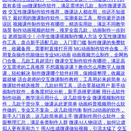
底有多强
ppt微课制作软件，满足需求的几款，制作微课更高
效
交互性微课制作软件推荐，微课达人都在用，你还不知道
吗？
最好用的微课制作软件，实测多款工具，帮你避开选择
误区
视频课件制作软件有哪些，精选实用款，满足不同教学
场景
制作动画视频的软件，搜罗全面几款，动画制作一步到
位
老师加班少！小学生微课视频制作懒人方法
交互性微课制
作工具，盘点新手适配几款，入门零门槛
制作微课的免费软
件，收藏备用，需要时直接打开用
MG动画制作软件合集，不
用复杂操作也能做出专业MG动画
动画视频怎么制作，全网热
门合集，几款工具超流行
微课交互制作软件有哪些，满足高
交互需求的工具推荐
不想露脸讲课？教你怎么用数字人做微
课，轻松解决
制作微课哪个软件好用，保姆级整理，收藏这
篇就够
适合老师的交互微课制作教程，工具用起来超简单
Ai
微课软件精选推荐，几款好用工具，适合零基础用户
新手动
画制作软件，多角度对比分析，新手选择更清晰
用什么软件
制作动画，教学演示用什么，这几款很专业
微课视频制作软
件，几款干货分享，做课从此更简单
动画科普视频用什么软
件做的，专业又不复杂，这几款很均衡
制作2d动画的软件，
新手入门首选，这几款简单易上手
微课制作用什么软件，全
面整理汇总，满足各类制作人群
微课AI人物说话，如何让虚
拟人更有亲和力？
用AI生成微课做短视频，引流太猛了
交互