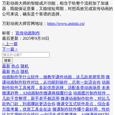
万彩动画大师的智能成片功能，相当于给整个流程加了加速
器，既能保证质量，又能缩短周期，对想高效完成宣传动画的
公司来说，确实是个靠谱的选择。
万彩动画大师官网地址：
https://www.animiz.cn/
标签：
宣传动画制作
最后更新：2025年9月10日
< 上一篇
下一篇 >
搜索
最新
热点
随机
最新
热点
随机
动画制作学什么软件，做教学课件动画，这几款老师常用
微
课动画制作软件对比，从功能到操作，总有一款适合你
动画
制作软件工具推荐，多款优质选择，适配各类动画场景
未来
微课趋势，AI动画制作微课将颠覆行业
动画图片制作软件，
几款干货整理，新手老手都适用
微课动画制作软件，对比几
款热门款，到底哪款更适合你
微课交互式软件盘点，综合多
方面考量，优质工具全在这
微课制作软件哪个最好用，性价
比与实用性综合排行
一句话生成完整课件，AI做课件PPT到