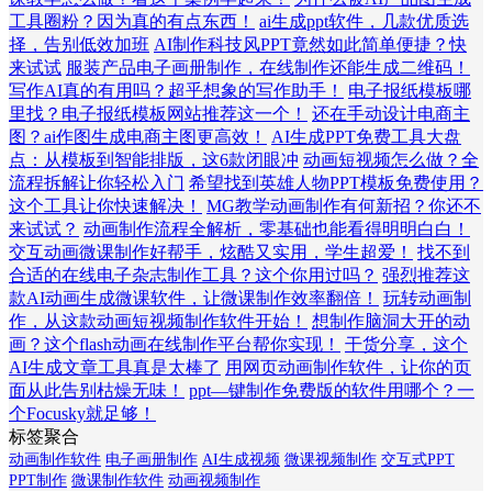
工具圈粉？因为真的有点东西！
ai生成ppt软件，几款优质选
择，告别低效加班
AI制作科技风PPT竟然如此简单便捷？快
来试试
服装产品电子画册制作，在线制作还能生成二维码！
写作AI真的有用吗？超乎想象的写作助手！
电子报纸模板哪
里找？电子报纸模板网站推荐这一个！
还在手动设计电商主
图？ai作图生成电商主图更高效！
AI生成PPT免费工具大盘
点：从模板到智能排版，这6款闭眼冲
动画短视频怎么做？全
流程拆解让你轻松入门
希望找到英雄人物PPT模板免费使用？
这个工具让你快速解决！
MG教学动画制作有何新招？你还不
来试试？
动画制作流程全解析，零基础也能看得明明白白！
交互动画微课制作好帮手，炫酷又实用，学生超爱！
找不到
合适的在线电子杂志制作工具？这个你用过吗？
强烈推荐这
款AI动画生成微课软件，让微课制作效率翻倍！
玩转动画制
作，从这款动画短视频制作软件开始！
想制作脑洞大开的动
画？这个flash动画在线制作平台帮你实现！
干货分享，这个
AI生成文章工具真是太棒了
用网页动画制作软件，让你的页
面从此告别枯燥无味！
ppt—键制作免费版的软件用哪个？一
个Focusky就足够！
标签聚合
动画制作软件
电子画册制作
AI生成视频
微课视频制作
交互式PPT
PPT制作
微课制作软件
动画视频制作