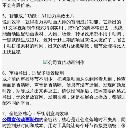
不会有廉价感。
5、智能成片功能：AI 助力高效出片
说到效率，就得提万彩动画大师的智能成片功能。它新出的
AI 文字视频制作模式特别实用，把写好的脚本输进去，系统
能自动匹配动画素材，人物、场景、转场效果都不用手动调，
一键就能生成短片。这对于赶工期的项目来说太友好了，省去
手动拼接素材的时间，出来的成片还挺精致，细节处理得比人
工快且稳。
6、审核导出，适配多场景应用
成片前的审核环节不能少。把初版动画从头到尾看几遍，检查
画面是否清晰、声音是否清晰、信息有没有遗漏。发现问题及
时改，别等成片出来再返工。确认没问题后，按照需要的格式
导出，无论是放官网、发朋友圈，还是在展会上播放，都能适
配不同的平台。
7、全链路核心：平衡创意与效率
公司宣传动画制作
的全链路，核心是让创意落地时不失真，同
时控制好时间和成本。用对工具能让每个环节衔接更顺畅，像