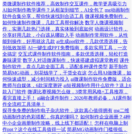
类微课制作软件推荐，高效制作交互课件，教学更具吸引力
AI如何制作教学课件？从框架到细节，AI全包了
mg动画制作
软件合集分享，帮你快速找到合适工具
微课视频免费制作，
如何快速制作微课，几款工具帮你解决
数字人微课视频制
作，实测几款热门选择，真实体验到底如何
动画设计软件，
分享好用几款，小白该从哪款入手
动画制作常用软件，从性
能到操作，好用就这几款
ai生成ppt软件，几款优质选择，告
别低效加班
AI一键生成PPT免费指南，多款实用工具，一次
全搞定
交互式课件制作软件指南，多款优质选择，轻松打造
趣味课堂
数字人对话微课制作，快速搭建虚拟课堂教程
课件
制作软件，盘点几款全面工具，适配多种课件类型
新手制作
简易MG动画，别花钱学了，干货全在这
怎么用AI做微课，如
何快速成型，减少时间精力投入
ai微课制作软件免费版，适合
教师与自媒体，6款深度测评
ai短视频制作用什么软件？送上6
款入门软件
微课比赛视频怎么做，3类常用风格+工具推荐，
看完直接上手！
ai融合课件制作：2026年教师必备，AI课件制
作全流程工具清单！
探寻免免费的制作电子杂志软件，这款真心值得拥有
mg二维
动画制作的色彩搭配，你真的懂吗？
如何制作企业画册？4种
中小企业画册制作攻略，线上线下都适配！
怎样在电脑上制
作ppt？这个在线工具值得一试
简易MG动画制作门槛很低，