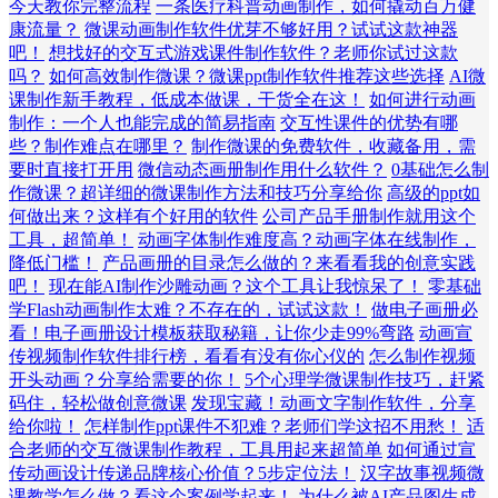
今天教你完整流程
一条医疗科普动画制作，如何撬动百万健
康流量？
微课动画制作软件优芽不够好用？试试这款神器
吧！
想找好的交互式游戏课件制作软件？老师你试过这款
吗？
如何高效制作微课？微课ppt制作软件推荐这些选择
AI微
课制作新手教程，低成本做课，干货全在这！
如何进行动画
制作：一个人也能完成的简易指南
交互性课件的优势有哪
些？制作难点在哪里？
制作微课的免费软件，收藏备用，需
要时直接打开用
微信动态画册制作用什么软件？
0基础怎么制
作微课？超详细的微课制作方法和技巧分享给你
高级的ppt如
何做出来？这样有个好用的软件
公司产品手册制作就用这个
工具，超简单！
动画字体制作难度高？动画字体在线制作，
降低门槛！
产品画册的目录怎么做的？来看看我的创意实践
吧！
现在能AI制作沙雕动画？这个工具让我惊呆了！
零基础
学Flash动画制作太难？不存在的，试试这款！
做电子画册必
看！电子画册设计模板获取秘籍，让你少走99%弯路
动画宣
传视频制作软件排行榜，看看有没有你心仪的
怎么制作视频
开头动画？分享给需要的你！
5个心理学微课制作技巧，赶紧
码住，轻松做创意微课
发现宝藏！动画文字制作软件，分享
给你啦！
怎样制作ppt课件不犯难？老师们学这招不用愁！
适
合老师的交互微课制作教程，工具用起来超简单
如何通过宣
传动画设计传递品牌核心价值？5步定位法！
汉字故事视频微
课教学怎么做？看这个案例学起来！
为什么被AI产品图生成