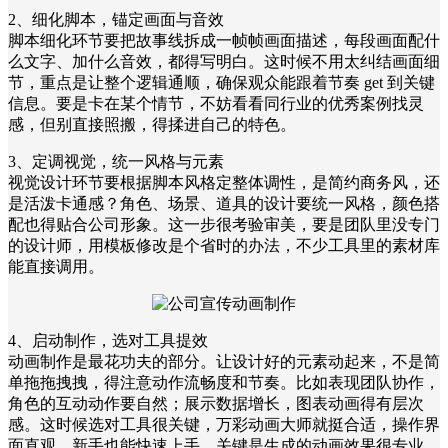
2、细化脚本，锚定画面与音效
脚本细化环节要把故事线拆成一帧帧画面描述，每段画面配什
么文字、加什么音效，都得写明白。这时候不用太纠结画面细
节，重点是让整个逻辑通顺，确保观众能跟着节奏 get 到关键
信息。要是卡在某个情节，不妨看看同行业的优秀案例找灵
感，但别直接照搬，得揉进自己的特色。
3、定调视觉，统一风格与元素
视觉设计环节要根据脚本风格定整体调性，是简约商务风，还
是活泼卡通感？角色、场景、道具的设计要统一风格，颜色搭
配也得贴合公司形象。这一步很考验审美，要是团队里没专门
的设计师，用模板修改是个省时的办法，不少工具里的素材库
能直接调用。
4、启动制作，选对工具提效
动画制作是最花功夫的部分。让设计好的元素动起来，不是简
单拖拖拽拽，得注意动作流畅度和节奏。比如表现团队协作，
角色的互动动作要自然；展示数据增长，图表动画得有层次
感。这时候选对工具很关键，万彩动画大师就挺合适，操作界
面直观，新手也能快速上手，关键是生成的动画效果很专业，