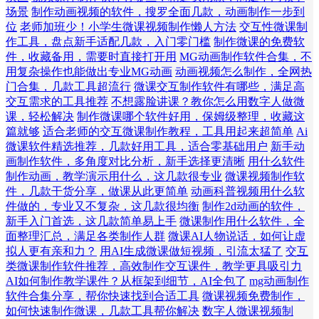
场景
制作动画视频的软件，搜罗全面几款，动画制作一步到
位
老师加班少！小学生微课视频制作懒人方法
交互性微课制
作工具，盘点新手适配几款，入门零门槛
制作微课的免费软
件，收藏备用，需要时直接打开用
MG动画制作软件合集，不
用复杂操作也能做出专业MG动画
动画视频怎么制作，全网热
门合集，几款工具超流行
微课交互制作软件有哪些，满足高
交互需求的工具推荐
不想露脸讲课？教你怎么用数字人做微
课，轻松解决
制作微课哪个软件好用，保姆级整理，收藏这
篇就够
适合老师的交互微课制作教程，工具用起来超简单
Ai
微课软件精选推荐，几款好用工具，适合零基础用户
新手动
画制作软件，多角度对比分析，新手选择更清晰
用什么软件
制作动画，教学演示用什么，这几款很专业
微课视频制作软
件，几款干货分享，做课从此更简单
动画科普视频用什么软
件做的，专业又不复杂，这几款很均衡
制作2d动画的软件，
新手入门首选，这几款简单易上手
微课制作用什么软件，全
面整理汇总，满足各类制作人群
微课AI人物说话，如何让虚
拟人更有亲和力？
用AI生成微课做短视频，引流太猛了
交互
类微课制作软件推荐，高效制作交互课件，教学更具吸引力
AI如何制作教学课件？从框架到细节，AI全包了
mg动画制作
软件合集分享，帮你快速找到合适工具
微课视频免费制作，
如何快速制作微课，几款工具帮你解决
数字人微课视频制