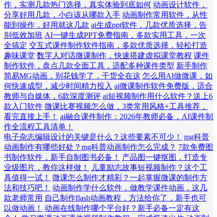
作，实测几款热门选择，真实体验到底如何
动画设计软件，
分享好用几款，小白该从哪款入手
动画制作常用软件，从性
能到操作，好用就这几款
ai生成ppt软件，几款优质选择，告
别低效加班
AI一键生成PPT免费指南，多款实用工具，一次
全搞定
交互式课件制作软件指南，多款优质选择，轻松打造
趣味课堂
数字人对话微课制作，快速搭建虚拟课堂教程
课件
制作软件，盘点几款全面工具，适配多种课件类型
新手制作
简易MG动画，别花钱学了，干货全在这
怎么用AI做微课，如
何快速成型，减少时间精力投入
ai微课制作软件免费版，适合
教师与自媒体，6款深度测评
ai短视频制作用什么软件？送上6
款入门软件
微课比赛视频怎么做，3类常用风格+工具推荐，
看完直接上手！
ai融合课件制作：2026年教师必备，AI课件制
作全流程工具清单！
电子杂志编辑设计的关键是什么？这些要素不可少！
mg科普
动画制作有哪些好处？mg科普动画制作怎么完成？
7款免费图
书制作软件，新手自制图书必备！
产品图一键抠图，打造专
业级图片，教你这样做！
儿童励志故事短视频制作？这个工
具值得一试！
微课怎么制作才精彩？一起掌握微课的制作方
法和技巧吧！
动画制作学什么软件，做教学课件动画，这几
款老师常用
自己制作flash动画教程，方法给你了，新手也可
以做动画！
动画在线制作哪个平台好？新手必备一定有这