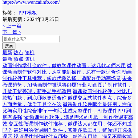
https://www.wancaiinfo.com/
标签：
PPT模板
最后更新：2024年3月25日
< 上一篇
下一篇 >
搜索
最新
热点
随机
最新
热点
随机
动画制作学什么软件，做教学课件动画，这几款老师常用
微
课动画制作软件对比，从功能到操作，总有一款适合你
动画
制作软件工具推荐，多款优质选择，适配各类动画场景
未来
微课趋势，AI动画制作微课将颠覆行业
动画图片制作软件，
几款干货整理，新手老手都适用
微课动画制作软件，对比几
款热门款，到底哪款更适合你
微课交互式软件盘点，综合多
方面考量，优质工具全在这
微课制作软件哪个最好用，性价
比与实用性综合排行
一句话生成完整课件，AI做课件PPT到
底有多强
ppt微课制作软件，满足需求的几款，制作微课更高
效
交互性微课制作软件推荐，微课达人都在用，你还不知道
吗？
最好用的微课制作软件，实测多款工具，帮你避开选择
误区
视频课件制作软件有哪些，精选实用款，满足不同教学