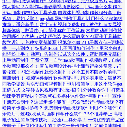
个！
学习微课动画课件视频制作教程，完成极速出片
动画制
作太繁琐？AI制作动画教学视频更轻松！
h5动画怎么制作？
H5动画制作技巧&工具分享
自媒体短视频制作教程分享，做
视频，易如反掌！
mg动画网站制作工具可以用什么？保姆级
推荐，适合新手！
数字人短视频免费制作，教你打造专属视
频新体验
ai做课件ppt，简化你的工作流程
常用的动画制作软
件用哪个？优缺点对比帮你选
怎么写教案？AI写作工具辅助
教学设计，各种文案都能写
报纸怎么做？电子版存储+便捷传
播，一步到位！
炫酷的Flash电子画册如何制作？用它小白也
能轻松上手！
动画广告制作试试这个软件，帮助新手零基础
上手动画制作
干货分享，自学flash动画制作视频教程，自制
小动画没那么难！
宣传动画设计有些小细节得格外留意，赶
紧收藏！
想怎么制作就怎么制作！这个工具不限次数的电子
画册制作！
视频课件制作软件有哪些，精选实用款，满足不
同教学场景
片头动画短视频制作也能很简单，用这个软件get
正确方式
文字转古风视频有哪些妙招？1分钟教会你！
打造生
动课堂有何秘诀？答案就在多媒体课件设计与制作中！
宣传
手册怎么制作？这些步骤不能省！
怎么做5分钟动画微课？有
啥简单步骤可参考？
免费制作动画微课软件用哪个？测评10
余款后，这4款收藏
动画制作学什么软件？5个推荐奉上
高校
电子招生简章制作技巧，经验+工具分享！
一份优秀的产品宣
传电子手册是如何诞生的？教你一步步制作！
如何快速制作