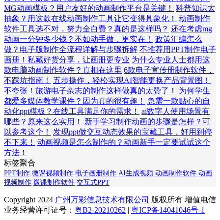
MG动画模板？用户友好的动画制作平台是关键！
科普知识太
抽象？用这款在线动画制作工具让它变得具象化！
动画制作
软件工具选不对，努力全白费？真的是这样吗？
还在考虑mg
动画一分钟多少钱？不如动手做，更实在！
政策汇编怎么
做？电子版制作全流程详解与步骤拆解
不推荐用PPT制作电子
画册！私藏好货分享，让画册更专业
为什么专业人士都用这
款电脑动画制作软件？真相在这里
6款电子宣传册制作软件，
不踩坑指南！
五步操作，轻松实现AI智能更换产品背景图！
不夸张！旅游电子杂志的制作这样做真的太赞了！
为何学生
都爱多媒体教学课件？因为真的很有趣！
急需一款贴心的自
动化ppt模板？在线工具满足你的需求！
ai数字人使用场景有
哪些？原来这么实用！
新手学习制作动画的步骤是怎样？可
以参考这个！
发现ppt做交互动态效果的宝藏工具，好用到停
不下来！
动画视频是怎么制作的？动画新手一定要试试这个
方法！
标签聚合
PPT制作
微课视频制作
电子画册制作
AI生成视频
动画制作软件
动画
视频制作
微课制作软件
交互式PPT
Copyright 2024
广州万彩信息技术有限公司
版权所有 增值电信
业务经营许可证号：
粤B2-20210262
|
粤ICP备14041046号-1