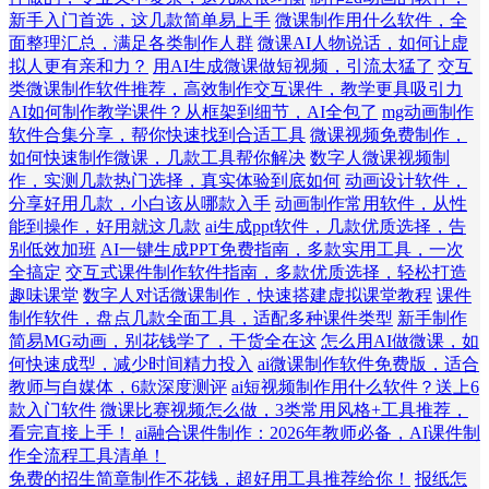
新手入门首选，这几款简单易上手
微课制作用什么软件，全
面整理汇总，满足各类制作人群
微课AI人物说话，如何让虚
拟人更有亲和力？
用AI生成微课做短视频，引流太猛了
交互
类微课制作软件推荐，高效制作交互课件，教学更具吸引力
AI如何制作教学课件？从框架到细节，AI全包了
mg动画制作
软件合集分享，帮你快速找到合适工具
微课视频免费制作，
如何快速制作微课，几款工具帮你解决
数字人微课视频制
作，实测几款热门选择，真实体验到底如何
动画设计软件，
分享好用几款，小白该从哪款入手
动画制作常用软件，从性
能到操作，好用就这几款
ai生成ppt软件，几款优质选择，告
别低效加班
AI一键生成PPT免费指南，多款实用工具，一次
全搞定
交互式课件制作软件指南，多款优质选择，轻松打造
趣味课堂
数字人对话微课制作，快速搭建虚拟课堂教程
课件
制作软件，盘点几款全面工具，适配多种课件类型
新手制作
简易MG动画，别花钱学了，干货全在这
怎么用AI做微课，如
何快速成型，减少时间精力投入
ai微课制作软件免费版，适合
教师与自媒体，6款深度测评
ai短视频制作用什么软件？送上6
款入门软件
微课比赛视频怎么做，3类常用风格+工具推荐，
看完直接上手！
ai融合课件制作：2026年教师必备，AI课件制
作全流程工具清单！
免费的招生简章制作不花钱，超好用工具推荐给你！
报纸怎