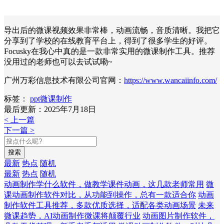
导出后的微课视频效果非常棒，动画流畅，音质清晰。我把它
分享到了学校的在线教育平台上，得到了很多学生的好评。
Focusky在我心中真的是一款非常实用的微课制作工具。推荐
没用过的老师也可以去试试嘞~
广州万彩信息技术有限公司官网：
https://www.wancaiinfo.com/
标签：
ppt微课制作
最后更新：2025年7月18日
< 上一篇
下一篇 >
搜索
最新
热点
随机
最新
热点
随机
动画制作学什么软件，做教学课件动画，这几款老师常用
微
课动画制作软件对比，从功能到操作，总有一款适合你
动画
制作软件工具推荐，多款优质选择，适配各类动画场景
未来
微课趋势，AI动画制作微课将颠覆行业
动画图片制作软件，