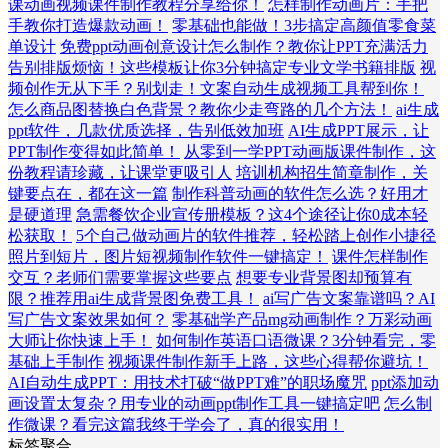
课动画视频课件制作教程分享给你！
怎样制作动画片：手把
手教你打造爆款动画！
零基础也能做！3步搞定高颜值零食菜
单设计
免费ppt动画创意设计怎么制作？教你让PPT充满活力
告别排版烦恼！这些模板让你3分钟搞定专业文学书籍排版
视
频创作无从下手？别划走！文案自动生成视频工具帮到你！
怎么商品图替换白色背景？教你少走弯路的几个方法！
ai生成
ppt软件，几款优质选择，告别低效加班
AI生成PPT展示，让
PPT制作变得如此简单！
从零到一学PPT动画版课件制作，这
份教程请珍藏，让课堂更吸引人
培训机构招生简章制作，关
键要点在，都在这一篇
制作科普动画的软件怎么选？好用才
是硬道理
急需餐饮企业宣传册模板？这4个途径让你0成本轻
松获取！
5个自己做动画片的软件推荐，轻松踏上创作小捷径
照片到短片，图片短视频制作软件一键搞定！
课件怎样制作
交互？老师们需要掌握这些要点
想要专业背景图却预算有
限？推荐用ai生成背景图免费工具！
ai写广告文案靠谱吗？AI
写广告文案效果如何？
零基础学产品mg动画制作？万彩动画
大师让你快速上手！
如何制作英语口语微课？3分钟看完，零
基础上手制作
视频课件制作新手上路，这些心得帮你避坑！
AI自动生成PPT：用技术打破“做PPT难”的职场魔咒
ppt添加动
画设置太复杂？用专业的动画ppt制作工具一键搞定吧
怎么制
作微课？看完这篇我终于学会了，真的很实用！
标签聚合