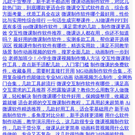
几款干货整理，新手老手都适用
微课动画制作软件，对比几
款热门款，到底哪款更适合你
微课交互式软件盘点，综合多
方面考量，优质工具全在这
微课制作软件哪个最好用，性价
比与实用性综合排行
一句话生成完整课件，AI做课件PPT到
底有多强
ppt微课制作软件，满足需求的几款，制作微课更高
效
交互性微课制作软件推荐，微课达人都在用，你还不知道
吗？
最好用的微课制作软件，实测多款工具，帮你避开选择
误区
视频课件制作软件有哪些，精选实用款，满足不同教学
场景
制作动画视频的软件，搜罗全面几款，动画制作一步到
位
老师加班少！小学生微课视频制作懒人方法
交互性微课制
作工具，盘点新手适配几款，入门零门槛
制作微课的免费软
件，收藏备用，需要时直接打开用
MG动画制作软件合集，不
用复杂操作也能做出专业MG动画
动画视频怎么制作，全网热
门合集，几款工具超流行
微课交互制作软件有哪些，满足高
交互需求的工具推荐
不想露脸讲课？教你怎么用数字人做微
课，轻松解决
制作微课哪个软件好用，保姆级整理，收藏这
篇就够
适合老师的交互微课制作教程，工具用起来超简单
Ai
微课软件精选推荐，几款好用工具，适合零基础用户
新手动
画制作软件，多角度对比分析，新手选择更清晰
用什么软件
制作动画，教学演示用什么，这几款很专业
微课视频制作软
件，几款干货分享，做课从此更简单
动画科普视频用什么软
件做的，专业又不复杂，这几款很均衡
制作2d动画的软件，