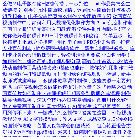
么做？电子版存储+便捷传播，一步到位！
pdf作品集怎么生
成链接？
别再让招生简章辣眼睛，这届招生简章设计模板必
须卷起来！
电子杂志翻页怎么制作？实用教程介绍
动画宣传
视频制作中，如何利用大数据优化制作方向？
pdf怎么制作电
子画册？超详细零基础入门教程
数学课件制作有哪些技巧？
教你做好看的课件PPT~
计算机课件制作秘籍：简单五步，轻
松搞定！
收藏这份指南，制作电子画册PDF少走弯路，打造
专业宣传利器
7款免费图书制作软件，新手自制图书必备！
信
用卡业务的银行微课制作，轻松讲清业务要点
小白也能学！
如何制作二维动画的超详细步骤分享
高效创作首选：这4款在
线动画制作工具值得收藏
0基础也能行！教你如何用制作二维
动画的软件打造爆款动画！
专业级的短视频动画微课，新手
老师试试这样做！
多媒体教学课件制作，这些资源一定要知
道
动画宣传视频怎么做能迅速提升播放量？这些策略必知
动
画宣传片如何制作？详细拆解前期筹备到后期合成流程
制作
搞笑动画视频，这10个技巧必知
零基础设计画册用什么软件
做？免费画册制作神器大揭秘！
AI智能生成产品图背景，好
用到停不下来！
一键成片怎么制作？答案在这里！AI短视频
教程分享
AI文字转换动画，输入文字，成品立刻见
5分钟MG
动画制作攻略：普通人也能学会的速成招！
担心转正报告太
沉闷？这些转正ppt模板用起来！
如何制作微课动画课件？微