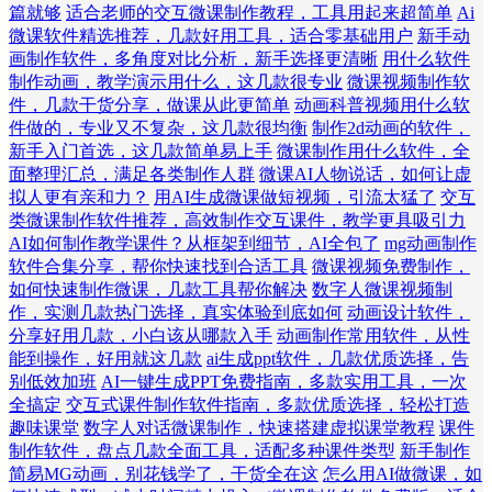
篇就够
适合老师的交互微课制作教程，工具用起来超简单
Ai
微课软件精选推荐，几款好用工具，适合零基础用户
新手动
画制作软件，多角度对比分析，新手选择更清晰
用什么软件
制作动画，教学演示用什么，这几款很专业
微课视频制作软
件，几款干货分享，做课从此更简单
动画科普视频用什么软
件做的，专业又不复杂，这几款很均衡
制作2d动画的软件，
新手入门首选，这几款简单易上手
微课制作用什么软件，全
面整理汇总，满足各类制作人群
微课AI人物说话，如何让虚
拟人更有亲和力？
用AI生成微课做短视频，引流太猛了
交互
类微课制作软件推荐，高效制作交互课件，教学更具吸引力
AI如何制作教学课件？从框架到细节，AI全包了
mg动画制作
软件合集分享，帮你快速找到合适工具
微课视频免费制作，
如何快速制作微课，几款工具帮你解决
数字人微课视频制
作，实测几款热门选择，真实体验到底如何
动画设计软件，
分享好用几款，小白该从哪款入手
动画制作常用软件，从性
能到操作，好用就这几款
ai生成ppt软件，几款优质选择，告
别低效加班
AI一键生成PPT免费指南，多款实用工具，一次
全搞定
交互式课件制作软件指南，多款优质选择，轻松打造
趣味课堂
数字人对话微课制作，快速搭建虚拟课堂教程
课件
制作软件，盘点几款全面工具，适配多种课件类型
新手制作
简易MG动画，别花钱学了，干货全在这
怎么用AI做微课，如