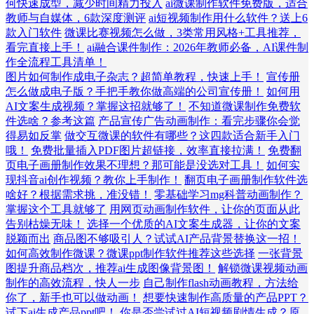
何快速成型，减少时间精力投入
ai微课制作软件免费版，适合
教师与自媒体，6款深度测评
ai短视频制作用什么软件？送上6
款入门软件
微课比赛视频怎么做，3类常用风格+工具推荐，
看完直接上手！
ai融合课件制作：2026年教师必备，AI课件制
作全流程工具清单！
图片如何制作成电子杂志？超简单教程，快速上手！
宣传册
怎么做成电子版？手把手教你做高端的公司宣传册！
如何用
AI文案生成视频？掌握这招就够了！
不知道微课制作免费软
件选啥？参考这篇
产品宣传广告动画制作：看完步骤你会觉
得易如反掌
做交互微课的软件有哪些？这四款适合新手入门
哦！
免费批量插入PDF图片超链接，效率直接拉满！
免费翻
页电子画册制作效果不理想？那可能是没选对工具！
如何实
现抖音ai创作视频？教你上手制作！
翻页电子画册制作软件选
啥好？根据需求挑，准没错！
零基础学习mg科普动画制作？
掌握这个工具就够了
用网页动画制作软件，让你的页面从此
告别枯燥无味！
选择一个优质的AI文案生成器，让你的文案
脱颖而出
商品图不够吸引人？试试AI产品背景替换这一招！
如何高效制作微课？微课ppt制作软件推荐这些选择
一张背景
图提升商品档次，推荐ai生成图像背景图！
解锁微课视频动画
制作的高效流程，快人一步
自己制作flash动画教程，方法给
你了，新手也可以做动画！
想要快速制作高质量的产品PPT？
试下ai生成产品ppt吧！
你是否尝试过AI短视频剧情生成？原