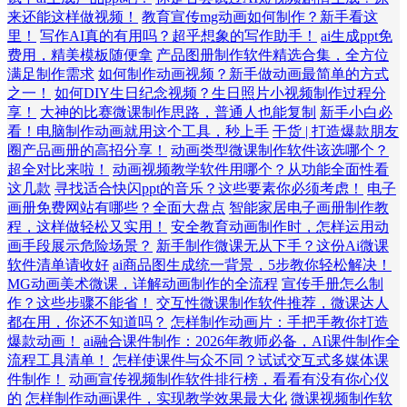
来还能这样做视频！
教育宣传mg动画如何制作？新手看这
里！
写作AI真的有用吗？超乎想象的写作助手！
ai生成ppt免
费用，精美模板随便拿
产品图册制作软件精选合集，全方位
满足制作需求
如何制作动画视频？新手做动画最简单的方式
之一！
如何DIY生日纪念视频？生日照片小视频制作过程分
享！
大神的比赛微课制作思路，普通人也能复制
新手小白必
看！电脑制作动画就用这个工具，秒上手
干货 | 打造爆款朋友
圈产品画册的高招分享！
动画类型微课制作软件该选哪个？
超全对比来啦！
动画视频教学软件用哪个？从功能全面性看
这几款
寻找适合快闪ppt的音乐？这些要素你必须考虑！
电子
画册免费网站有哪些？全面大盘点
智能家居电子画册制作教
程，这样做轻松又实用！
安全教育动画制作时，怎样运用动
画手段展示危险场景？
新手制作微课无从下手？这份Ai微课
软件清单请收好
ai商品图生成统一背景，5步教你轻松解决！
MG动画美术微课，详解动画制作的全流程
宣传手册怎么制
作？这些步骤不能省！
交互性微课制作软件推荐，微课达人
都在用，你还不知道吗？
怎样制作动画片：手把手教你打造
爆款动画！
ai融合课件制作：2026年教师必备，AI课件制作全
流程工具清单！
怎样使课件与众不同？试试交互式多媒体课
件制作！
动画宣传视频制作软件排行榜，看看有没有你心仪
的
怎样制作动画课件，实现教学效果最大化
微课视频制作软