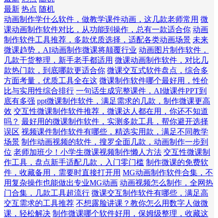
最新
热点
随机
动画制作学什么软件，做教学课件动画，这几款老师常用
微
课动画制作软件对比，从功能到操作，总有一款适合你
动画
制作软件工具推荐，多款优质选择，适配各类动画场景
未来
微课趋势，AI动画制作微课将颠覆行业
动画图片制作软件，
几款干货整理，新手老手都适用
微课动画制作软件，对比几
款热门款，到底哪款更适合你
微课交互式软件盘点，综合多
方面考量，优质工具全在这
微课制作软件哪个最好用，性价
比与实用性综合排行
一句话生成完整课件，AI做课件PPT到
底有多强
ppt微课制作软件，满足需求的几款，制作微课更高
效
交互性微课制作软件推荐，微课达人都在用，你还不知道
吗？
最好用的微课制作软件，实测多款工具，帮你避开选择
误区
视频课件制作软件有哪些，精选实用款，满足不同教学
场景
制作动画视频的软件，搜罗全面几款，动画制作一步到
位
老师加班少！小学生微课视频制作懒人方法
交互性微课制
作工具，盘点新手适配几款，入门零门槛
制作微课的免费软
件，收藏备用，需要时直接打开用
MG动画制作软件合集，不
用复杂操作也能做出专业MG动画
动画视频怎么制作，全网热
门合集，几款工具超流行
微课交互制作软件有哪些，满足高
交互需求的工具推荐
不想露脸讲课？教你怎么用数字人做微
课，轻松解决
制作微课哪个软件好用，保姆级整理，收藏这