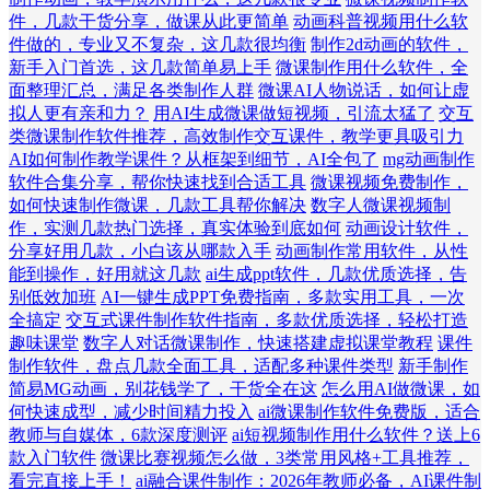
件，几款干货分享，做课从此更简单
动画科普视频用什么软
件做的，专业又不复杂，这几款很均衡
制作2d动画的软件，
新手入门首选，这几款简单易上手
微课制作用什么软件，全
面整理汇总，满足各类制作人群
微课AI人物说话，如何让虚
拟人更有亲和力？
用AI生成微课做短视频，引流太猛了
交互
类微课制作软件推荐，高效制作交互课件，教学更具吸引力
AI如何制作教学课件？从框架到细节，AI全包了
mg动画制作
软件合集分享，帮你快速找到合适工具
微课视频免费制作，
如何快速制作微课，几款工具帮你解决
数字人微课视频制
作，实测几款热门选择，真实体验到底如何
动画设计软件，
分享好用几款，小白该从哪款入手
动画制作常用软件，从性
能到操作，好用就这几款
ai生成ppt软件，几款优质选择，告
别低效加班
AI一键生成PPT免费指南，多款实用工具，一次
全搞定
交互式课件制作软件指南，多款优质选择，轻松打造
趣味课堂
数字人对话微课制作，快速搭建虚拟课堂教程
课件
制作软件，盘点几款全面工具，适配多种课件类型
新手制作
简易MG动画，别花钱学了，干货全在这
怎么用AI做微课，如
何快速成型，减少时间精力投入
ai微课制作软件免费版，适合
教师与自媒体，6款深度测评
ai短视频制作用什么软件？送上6
款入门软件
微课比赛视频怎么做，3类常用风格+工具推荐，
看完直接上手！
ai融合课件制作：2026年教师必备，AI课件制