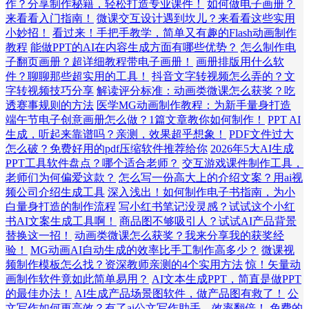
作？分享制作秘籍，轻松打造专业课件！
如何做电子画册？
来看看入门指南！
微课交互设计遇到坎儿？来看看这些实用
小妙招！
看过来！手把手教学，简单又有趣的Flash动画制作
教程
能做PPT的AI在内容生成方面有哪些优势？
怎么制作电
子翻页画册？超详细教程带电子画册！
画册排版用什么软
件？聊聊那些超实用的工具！
抖音文字转视频怎么弄的？文
字转视频技巧分享
解读评分标准：动画类微课怎么获奖？吃
透赛事规则的方法
医学MG动画制作教程：为新手量身打造
端午节电子创意画册怎么做？1篇文章教你如何制作！
PPT AI
生成，听起来靠谱吗？亲测，效果超乎想象！
PDF文件过大
怎么破？免费好用的pdf压缩软件推荐给你
2026年5大AI生成
PPT工具软件盘点？哪个适合老师？
交互游戏课件制作工具，
老师们为何偏爱这款？
怎么写一份高大上的介绍文案？用ai视
频公司介绍生成工具
深入浅出！如何制作电子书指南，为小
白量身打造的制作流程
写小红书笔记没灵感？试试这个小红
书AI文案生成工具啊！
商品图不够吸引人？试试AI产品背景
替换这一招！
动画类微课怎么获奖？我来分享我的获奖经
验！
MG动画AI自动生成的效率比手工制作高多少？
微课视
频制作模板怎么找？资深教师亲测的4个实用方法
惊！矢量动
画制作软件竟如此简单易用？
AI文本生成PPT，简直是做PPT
的最佳办法！
AI生成产品场景图软件，做产品图有救了！
公
文写作如何更高效？有了ai公文写作助手，效率翻倍！
免费的