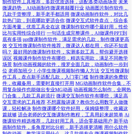
制作软件工具推荐，多款优质选择，适配各类动画场景
未来
微课趋势，AI动画制作微课将颠覆行业
动画图片制作软件，
几款干货整理，新手老手都适用
微课动画制作软件，对比几
款热门款，到底哪款更适合你
微课交互式软件盘点，综合多
方面考量，优质工具全在这
微课制作软件哪个最好用，性价
比与实用性综合排行
一句话生成完整课件，AI做课件PPT到
底有多强
ppt微课制作软件，满足需求的几款，制作微课更高
效
交互性微课制作软件推荐，微课达人都在用，你还不知道
吗？
最好用的微课制作软件，实测多款工具，帮你避开选择
误区
视频课件制作软件有哪些，精选实用款，满足不同教学
场景
制作动画视频的软件，搜罗全面几款，动画制作一步到
位
老师加班少！小学生微课视频制作懒人方法
交互性微课制
作工具，盘点新手适配几款，入门零门槛
制作微课的免费软
件，收藏备用，需要时直接打开用
MG动画制作软件合集，不
用复杂操作也能做出专业MG动画
动画视频怎么制作，全网热
门合集，几款工具超流行
微课交互制作软件有哪些，满足高
交互需求的工具推荐
不想露脸讲课？教你怎么用数字人做微
课，轻松解决
制作微课哪个软件好用，保姆级整理，收藏这
篇就够
适合老师的交互微课制作教程，工具用起来超简单
Ai
微课软件精选推荐，几款好用工具，适合零基础用户
新手动
画制作软件，多角度对比分析，新手选择更清晰
用什么软件
制作动画，教学演示用什么，这几款很专业
微课视频制作软