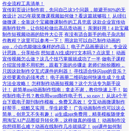
作全流程工具清单！
宣传彩页设计制作前，先问自己这3个问题，能避开80%的无
效设计
2025年获奖微课视频如何做？看这篇就够啦！
从0到1
做微课：全靠这个宝藏微课制作的工具兜底
这款企业宣传动
画制作软件，让你轻松做出高品质动画！
亲测好用！4 款宝藏
制作短视频动画的软件大公开
有没有适合新手的电子杂志制
作教程？这里可以参考一下！
用这款可以自己制作动画的
app，小白也能做出像样的作品！
电子产品画册设计，专业设
计思路，分享给你
想知道AI生成PPT文本吗？点这里！
动画
宣传视频怎么做？这几个技巧掌握就成功了一半
做电子课程
介绍宣传册不用犯愁，跟着下面的步骤走
老师们纷纷圈粉，
只因这款制作交互式课件的利器！
寻找适合快闪ppt的音乐？
这些要素你必须考虑！
电子画册二维码如何快速生成？生成
方法全攻略！
怎样制作动画短视频？这个方法专为新手设
计！
超简单mg动画制作指南：拿走不谢，教你快速上手！
如
何制作电子书？教你用word制作电子书，so easy！
从这4个平
台下载电子期刊制作模板，免费又高效！
交互动画微课制作
好帮手，炫酷又实用，学生超爱！
广告动画制作也可以这么
简单，创意又不失有趣！
ai生成ppt免费用，精美模板随便拿
用淘宝AI产品图提升转化率，这样做真的很值！
动画制作没
你想得那么难？动画在线制作几步就搞定！
ppt课件如何制