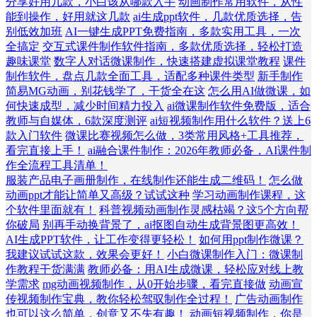
分享好用几款，小白该从哪款入手
动画制作常用软件，从性
能到操作，好用就这几款
ai生成ppt软件，几款优质选择，告
别低效加班
AI一键生成PPT免费指南，多款实用工具，一次
全搞定
交互式课件制作软件指南，多款优质选择，轻松打造
趣味课堂
数字人对话微课制作，快速搭建虚拟课堂教程
课件
制作软件，盘点几款全面工具，适配多种课件类型
新手制作
简易MG动画，别花钱学了，干货全在这
怎么用AI做微课，如
何快速成型，减少时间精力投入
ai微课制作软件免费版，适合
教师与自媒体，6款深度测评
ai短视频制作用什么软件？送上6
款入门软件
微课比赛视频怎么做，3类常用风格+工具推荐，
看完直接上手！
ai融合课件制作：2026年教师必备，AI课件制
作全流程工具清单！
服装产品电子画册制作，在线制作还能生成二维码！
怎么做
动画ppt才能让简单又高级？试试这种
学习动画制作课程，这
个软件里面就有！
科普视频动画制作灵感枯竭？这5个方向帮
你破局
别再手动换背景了，ai抠图自动生成背景图更高效！
AI生成PPT软件，让工作变得更轻松！
如何用ppt制作微课？
我建议试试这款，效果会更好！
小白微课制作入门：微课制
作教程干货满满
教师必备：用AI生成微课，轻松应对线上教
学需求
mg动画视频制作，从0开始步骤，看完直接做
动画宣
传视频制作宝典，教你轻松驾驭制作全过程！
广告动画制作
也可以这么简单，创意又不失有趣！
动画短视频制作，你是