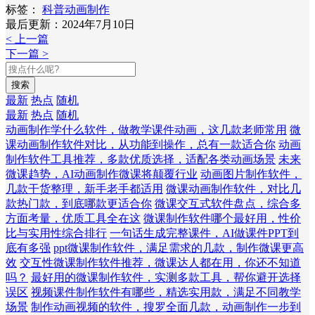
标签：
科普动画制作
最后更新：2024年7月10日
< 上一篇
下一篇 >
搜索
最新
热点
随机
最新
热点
随机
动画制作学什么软件，做教学课件动画，这几款老师常用
微
课动画制作软件对比，从功能到操作，总有一款适合你
动画
制作软件工具推荐，多款优质选择，适配各类动画场景
未来
微课趋势，AI动画制作微课将颠覆行业
动画图片制作软件，
几款干货整理，新手老手都适用
微课动画制作软件，对比几
款热门款，到底哪款更适合你
微课交互式软件盘点，综合多
方面考量，优质工具全在这
微课制作软件哪个最好用，性价
比与实用性综合排行
一句话生成完整课件，AI做课件PPT到
底有多强
ppt微课制作软件，满足需求的几款，制作微课更高
效
交互性微课制作软件推荐，微课达人都在用，你还不知道
吗？
最好用的微课制作软件，实测多款工具，帮你避开选择
误区
视频课件制作软件有哪些，精选实用款，满足不同教学
场景
制作动画视频的软件，搜罗全面几款，动画制作一步到