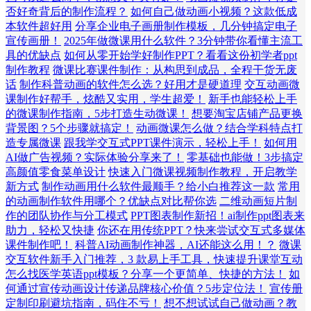
否好奇背后的制作流程？
如何自己做动画小视频？这款低成
本软件超好用
分享企业电子画册制作模板，几分钟搞定电子
宣传画册！
2025年做微课用什么软件？3分钟带你看懂主流工
具的优缺点
如何从零开始学好制作PPT？看看这份初学者ppt
制作教程
微课比赛课件制作：从构思到成品，全程干货无废
话
制作科普动画的软件怎么选？好用才是硬道理
交互动画微
课制作好帮手，炫酷又实用，学生超爱！
新手也能轻松上手
的微课制作指南，5步打造生动微课！
想要淘宝店铺产品更换
背景图？5个步骤就搞定！
动画微课怎么做？结合学科特点打
造专属微课
跟我学交互式PPT课件演示，轻松上手！
如何用
AI做广告视频？实际体验分享来了！
零基础也能做！3步搞定
高颜值零食菜单设计
快速入门微课视频制作教程，开启教学
新方式
制作动画用什么软件最顺手？给小白推荐这一款
常用
的动画制作软件用哪个？优缺点对比帮你选
二维动画短片制
作的团队协作与分工模式
PPT图表制作新招！ai制作ppt图表来
助力，轻松又快捷
你还在用传统PPT？快来尝试交互式多媒体
课件制作吧！
科普AI动画制作神器，AI还能这么用！？
微课
交互软件新手入门推荐，3 款易上手工具，快速提升课堂互动
怎么找医学英语ppt模板？分享一个更简单、快捷的方法！
如
何通过宣传动画设计传递品牌核心价值？5步定位法！
宣传册
定制印刷避坑指南，码住不亏！
想不想试试自己做动画？教