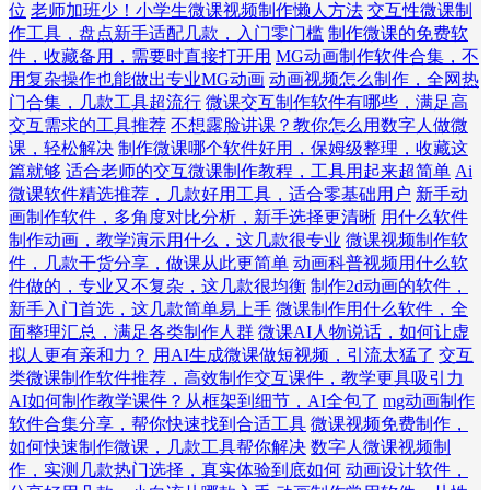
位
老师加班少！小学生微课视频制作懒人方法
交互性微课制
作工具，盘点新手适配几款，入门零门槛
制作微课的免费软
件，收藏备用，需要时直接打开用
MG动画制作软件合集，不
用复杂操作也能做出专业MG动画
动画视频怎么制作，全网热
门合集，几款工具超流行
微课交互制作软件有哪些，满足高
交互需求的工具推荐
不想露脸讲课？教你怎么用数字人做微
课，轻松解决
制作微课哪个软件好用，保姆级整理，收藏这
篇就够
适合老师的交互微课制作教程，工具用起来超简单
Ai
微课软件精选推荐，几款好用工具，适合零基础用户
新手动
画制作软件，多角度对比分析，新手选择更清晰
用什么软件
制作动画，教学演示用什么，这几款很专业
微课视频制作软
件，几款干货分享，做课从此更简单
动画科普视频用什么软
件做的，专业又不复杂，这几款很均衡
制作2d动画的软件，
新手入门首选，这几款简单易上手
微课制作用什么软件，全
面整理汇总，满足各类制作人群
微课AI人物说话，如何让虚
拟人更有亲和力？
用AI生成微课做短视频，引流太猛了
交互
类微课制作软件推荐，高效制作交互课件，教学更具吸引力
AI如何制作教学课件？从框架到细节，AI全包了
mg动画制作
软件合集分享，帮你快速找到合适工具
微课视频免费制作，
如何快速制作微课，几款工具帮你解决
数字人微课视频制
作，实测几款热门选择，真实体验到底如何
动画设计软件，