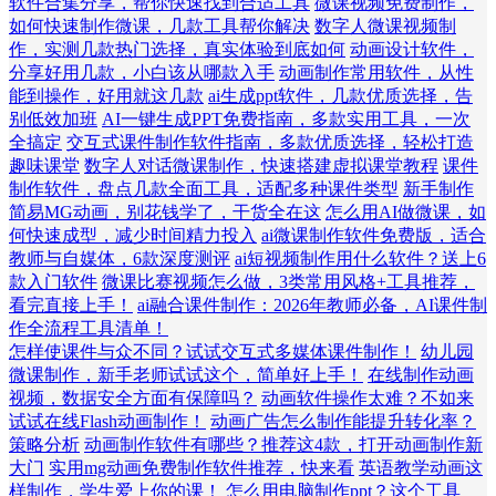
软件合集分享，帮你快速找到合适工具
微课视频免费制作，
如何快速制作微课，几款工具帮你解决
数字人微课视频制
作，实测几款热门选择，真实体验到底如何
动画设计软件，
分享好用几款，小白该从哪款入手
动画制作常用软件，从性
能到操作，好用就这几款
ai生成ppt软件，几款优质选择，告
别低效加班
AI一键生成PPT免费指南，多款实用工具，一次
全搞定
交互式课件制作软件指南，多款优质选择，轻松打造
趣味课堂
数字人对话微课制作，快速搭建虚拟课堂教程
课件
制作软件，盘点几款全面工具，适配多种课件类型
新手制作
简易MG动画，别花钱学了，干货全在这
怎么用AI做微课，如
何快速成型，减少时间精力投入
ai微课制作软件免费版，适合
教师与自媒体，6款深度测评
ai短视频制作用什么软件？送上6
款入门软件
微课比赛视频怎么做，3类常用风格+工具推荐，
看完直接上手！
ai融合课件制作：2026年教师必备，AI课件制
作全流程工具清单！
怎样使课件与众不同？试试交互式多媒体课件制作！
幼儿园
微课制作，新手老师试试这个，简单好上手！
在线制作动画
视频，数据安全方面有保障吗？
动画软件操作太难？不如来
试试在线Flash动画制作！
动画广告怎么制作能提升转化率？
策略分析
动画制作软件有哪些？推荐这4款，打开动画制作新
大门
实用mg动画免费制作软件推荐，快来看
英语教学动画这
样制作，学生爱上你的课！
怎么用电脑制作ppt？这个工具