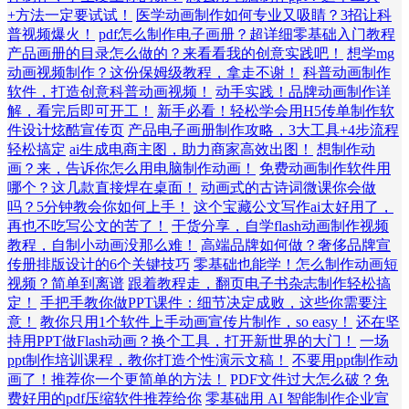
+方法一定要试试！
医学动画制作如何专业又吸睛？3招让科
普视频爆火！
pdf怎么制作电子画册？超详细零基础入门教程
产品画册的目录怎么做的？来看看我的创意实践吧！
想学mg
动画视频制作？这份保姆级教程，拿走不谢！
科普动画制作
软件，打造创意科普动画视频！
动手实践！品牌动画制作详
解，看完后即可开工！
新手必看！轻松学会用H5传单制作软
件设计炫酷宣传页
产品电子画册制作攻略，3大工具+4步流程
轻松搞定
ai生成电商主图，助力商家高效出图！
想制作动
画？来，告诉你怎么用电脑制作动画！
免费动画制作软件用
哪个？这几款直接焊在桌面！
动画式的古诗词微课你会做
吗？5分钟教会你如何上手！
这个宝藏公文写作ai太好用了，
再也不吃写公文的苦了！
干货分享，自学flash动画制作视频
教程，自制小动画没那么难！
高端品牌如何做？奢侈品牌宣
传册排版设计的6个关键技巧
零基础也能学！怎么制作动画短
视频？简单到离谱
跟着教程走，翻页电子书杂志制作轻松搞
定！
手把手教你做PPT课件：细节决定成败，这些你需要注
意！
教你只用1个软件上手动画宣传片制作，so easy！
还在坚
持用PPT做Flash动画？换个工具，打开新世界的大门！
一场
ppt制作培训课程，教你打造个性演示文稿！
不要用ppt制作动
画了！推荐你一个更简单的方法！
PDF文件过大怎么破？免
费好用的pdf压缩软件推荐给你
零基础用 AI 智能制作企业宣