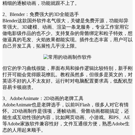
精细的逐帧动画，功能就跟不上了。
2、Blender：免费强大的3D全能选手
Blender这款国外软件名气很大，关键是免费开源，功能却异
常强大。3D建模、动画、渲染一条龙服务，专业工作室用它
做电影级作品的也不少。支持复杂的骨骼绑定和粒子特效，想
做逼真的毛发、火焰效果都能实现。插件生态丰富，用户可以
自己开发工具，拓展性几乎没上限。
但它的学习曲线很陡，界面布局和操作逻辑比较特别，新手刚
打开可能会觉得眼花缭乱。教程虽然多，但很多是英文的，对
英语不好的人不太友好。运行时对电脑配置要求高，低配机型
容易卡顿崩溃。
3、AdobeAnimate：2D动画的老牌工具
AdobeAnimate也是老牌选手，以前叫Flash，很多人对它有情
怀。2D动画制作是强项，逐帧动画、骨骼动画都能搞定，还
能生成互动性强的内容，比如网页动画、小游戏。和PS、AE
等Adobe家族软件兼容性好，文件互通很方便，熟悉Adobe生
态的人用起来顺手。