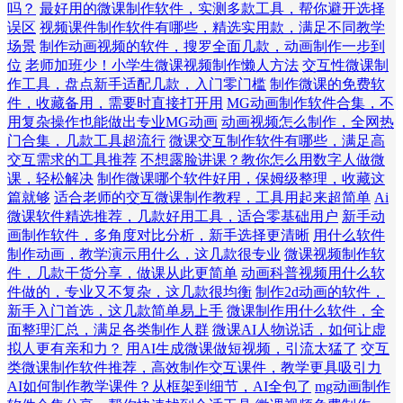
吗？
最好用的微课制作软件，实测多款工具，帮你避开选择
误区
视频课件制作软件有哪些，精选实用款，满足不同教学
场景
制作动画视频的软件，搜罗全面几款，动画制作一步到
位
老师加班少！小学生微课视频制作懒人方法
交互性微课制
作工具，盘点新手适配几款，入门零门槛
制作微课的免费软
件，收藏备用，需要时直接打开用
MG动画制作软件合集，不
用复杂操作也能做出专业MG动画
动画视频怎么制作，全网热
门合集，几款工具超流行
微课交互制作软件有哪些，满足高
交互需求的工具推荐
不想露脸讲课？教你怎么用数字人做微
课，轻松解决
制作微课哪个软件好用，保姆级整理，收藏这
篇就够
适合老师的交互微课制作教程，工具用起来超简单
Ai
微课软件精选推荐，几款好用工具，适合零基础用户
新手动
画制作软件，多角度对比分析，新手选择更清晰
用什么软件
制作动画，教学演示用什么，这几款很专业
微课视频制作软
件，几款干货分享，做课从此更简单
动画科普视频用什么软
件做的，专业又不复杂，这几款很均衡
制作2d动画的软件，
新手入门首选，这几款简单易上手
微课制作用什么软件，全
面整理汇总，满足各类制作人群
微课AI人物说话，如何让虚
拟人更有亲和力？
用AI生成微课做短视频，引流太猛了
交互
类微课制作软件推荐，高效制作交互课件，教学更具吸引力
AI如何制作教学课件？从框架到细节，AI全包了
mg动画制作