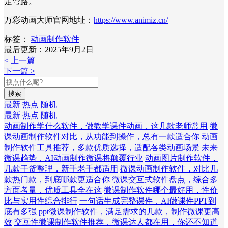
走弯路。
万彩动画大师官网地址：
https://www.animiz.cn/
标签：
动画制作软件
最后更新：2025年9月2日
< 上一篇
下一篇 >
搜索
最新
热点
随机
最新
热点
随机
动画制作学什么软件，做教学课件动画，这几款老师常用
微
课动画制作软件对比，从功能到操作，总有一款适合你
动画
制作软件工具推荐，多款优质选择，适配各类动画场景
未来
微课趋势，AI动画制作微课将颠覆行业
动画图片制作软件，
几款干货整理，新手老手都适用
微课动画制作软件，对比几
款热门款，到底哪款更适合你
微课交互式软件盘点，综合多
方面考量，优质工具全在这
微课制作软件哪个最好用，性价
比与实用性综合排行
一句话生成完整课件，AI做课件PPT到
底有多强
ppt微课制作软件，满足需求的几款，制作微课更高
效
交互性微课制作软件推荐，微课达人都在用，你还不知道