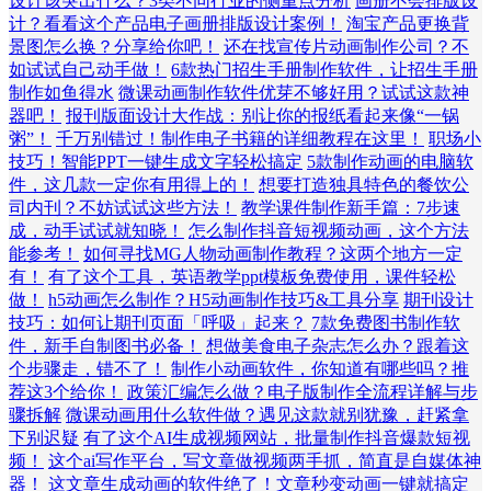
设计该突出什么？3类不同行业的侧重点分析
画册不会排版设
计？看看这个产品电子画册排版设计案例！
淘宝产品更换背
景图怎么换？分享给你吧！
还在找宣传片动画制作公司？不
如试试自己动手做！
6款热门招生手册制作软件，让招生手册
制作如鱼得水
微课动画制作软件优芽不够好用？试试这款神
器吧！
报刊版面设计大作战：别让你的报纸看起来像“一锅
粥”！
千万别错过！制作电子书籍的详细教程在这里！
职场小
技巧！智能PPT一键生成文字轻松搞定
5款制作动画的电脑软
件，这几款一定你有用得上的！
想要打造独具特色的餐饮公
司内刊？不妨试试这些方法！
教学课件制作新手篇：7步速
成，动手试试就知晓！
怎么制作抖音短视频动画，这个方法
能参考！
如何寻找MG人物动画制作教程？这两个地方一定
有！
有了这个工具，英语教学ppt模板免费使用，课件轻松
做！
h5动画怎么制作？H5动画制作技巧&工具分享
期刊设计
技巧：如何让期刊页面「呼吸」起来？
7款免费图书制作软
件，新手自制图书必备！
想做美食电子杂志怎么办？跟着这
个步骤走，错不了！
制作小动画软件，你知道有哪些吗？推
荐这3个给你！
政策汇编怎么做？电子版制作全流程详解与步
骤拆解
微课动画用什么软件做？遇见这款就别犹豫，赶紧拿
下别迟疑
有了这个AI生成视频网站，批量制作抖音爆款短视
频！
这个ai写作平台，写文章做视频两手抓，简直是自媒体神
器！
这文章生成动画的软件绝了！文章秒变动画一键就搞定