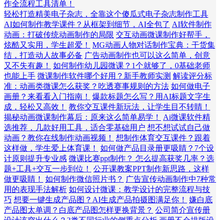
作全流程工具清单！
轻松打造精美电子杂志，全靠这个傻瓜式电子杂志制作工具
AI如何制作教学课件？从框架到细节，AI全包了
AI软件制作
动画：打破传统动画制作的局限
交互动画微课制作好帮手，
炫酷又实用，学生超爱！
MG动画人物对话制作宝典：干货集
结，打造动人故事必备
广告动画制作也可以这么简单，创意
又不失有趣！
如何制作幼儿园微课？1个就够了，0基础老师
也能上手
微课制作软件哪个好用？新手教师实测
解读评分标
准：动画类微课怎么获奖？吃透赛事规则的方法
如何做电子
画册？来看看入门指南！
爆款标题怎么写？用AI标题文字生
成，轻松又高效！
教你交互课件新玩法，让学生目不转睛！
揭秘动画微课制作幕后：原来这么简单易学！
Ai微课软件精
选推荐，几款好用工具，适合零基础用户
想不想试试自己做
动画？教你在线制作动画视频！
想制作体育交互课件？跟着
这样做，学生爱上体育课！
如何做产品目录册更吸睛？7个设
计原则提升专业感
微课比赛ppt制作？ 怎么提高获奖几率？选
题+工具+交互一步到位！
公开课教案PPT制作新思路，这样
做更吸睛！
如何制作微信照片书？
广告宣传动画制作中7种常
用的表现手法解析
如何设计微课：教学设计的完整流程与技
巧
想要一键生成产品图？AI生成产品拍摄图满足你！
嫌白底
产品图太单调？白底产品图怎样更换背景？
公司简介宣传册