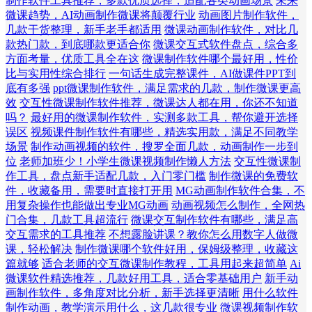
制作软件工具推荐，多款优质选择，适配各类动画场景
未来
微课趋势，AI动画制作微课将颠覆行业
动画图片制作软件，
几款干货整理，新手老手都适用
微课动画制作软件，对比几
款热门款，到底哪款更适合你
微课交互式软件盘点，综合多
方面考量，优质工具全在这
微课制作软件哪个最好用，性价
比与实用性综合排行
一句话生成完整课件，AI做课件PPT到
底有多强
ppt微课制作软件，满足需求的几款，制作微课更高
效
交互性微课制作软件推荐，微课达人都在用，你还不知道
吗？
最好用的微课制作软件，实测多款工具，帮你避开选择
误区
视频课件制作软件有哪些，精选实用款，满足不同教学
场景
制作动画视频的软件，搜罗全面几款，动画制作一步到
位
老师加班少！小学生微课视频制作懒人方法
交互性微课制
作工具，盘点新手适配几款，入门零门槛
制作微课的免费软
件，收藏备用，需要时直接打开用
MG动画制作软件合集，不
用复杂操作也能做出专业MG动画
动画视频怎么制作，全网热
门合集，几款工具超流行
微课交互制作软件有哪些，满足高
交互需求的工具推荐
不想露脸讲课？教你怎么用数字人做微
课，轻松解决
制作微课哪个软件好用，保姆级整理，收藏这
篇就够
适合老师的交互微课制作教程，工具用起来超简单
Ai
微课软件精选推荐，几款好用工具，适合零基础用户
新手动
画制作软件，多角度对比分析，新手选择更清晰
用什么软件
制作动画，教学演示用什么，这几款很专业
微课视频制作软