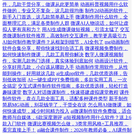
件，几款干货分享，做课从此更简单
动画科普视频用什么软
件做的，专业又不复杂，这几款很均衡
制作2d动画的软件，
新手入门首选，这几款简单易上手
微课制作用什么软件，全
面整理汇总，满足各类制作人群
微课AI人物说话，如何让虚
拟人更有亲和力？
用AI生成微课做短视频，引流太猛了
交互
类微课制作软件推荐，高效制作交互课件，教学更具吸引力
AI如何制作教学课件？从框架到细节，AI全包了
mg动画制作
软件合集分享，帮你快速找到合适工具
微课视频免费制作，
如何快速制作微课，几款工具帮你解决
数字人微课视频制
作，实测几款热门选择，真实体验到底如何
动画设计软件，
分享好用几款，小白该从哪款入手
动画制作常用软件，从性
能到操作，好用就这几款
ai生成ppt软件，几款优质选择，告
别低效加班
AI一键生成PPT免费指南，多款实用工具，一次
全搞定
交互式课件制作软件指南，多款优质选择，轻松打造
趣味课堂
数字人对话微课制作，快速搭建虚拟课堂教程
课件
制作软件，盘点几款全面工具，适配多种课件类型
新手制作
简易MG动画，别花钱学了，干货全在这
怎么用AI做微课，如
何快速成型，减少时间精力投入
ai微课制作软件免费版，适合
教师与自媒体，6款深度测评
ai短视频制作用什么软件？送上6
款入门软件
微课比赛视频怎么做，3类常用风格+工具推荐，
看完直接上手！
ai融合课件制作：2026年教师必备，AI课件制