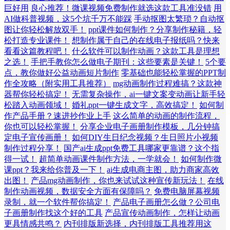
巨好用
良心推荐！微课视频免费制作就选这款工具准没错
用
AI做科普视频，这5个坑千万不能踩
手动抠图太繁琐？自动抠
图让你轻松解放双手！
ppt课件如何制作？分享制作秘籍，轻
松打造专业课件！
想制作属于自己的在线电子报纸吗？快来
看看这篇教程吧！
什么软件可以制作动画？这款工具是理想
之选！
手把手教你怎么做电子期刊：这些要素是关键！
5个要
点，教你做好公益动画短片制作
零基础也能轻松掌握的PPT制
作全攻略（附实用工具推荐）
mg动画制作过程难搞？这款神
器帮你轻松搞定！
无需复杂操作，ai一键文案变动画让新手轻
松踏入动画领域！
婚礼ppt一键生成文字，高效搞定！
如何制
作产品手册？速进抄作业上手
这么简单的动画的制作流程，
你也可以轻松掌握！
分享企业电子画册制作模板，几分钟搞
定电子宣传画册！
如何DIY生日纪念视频？生日照片小视频
制作过程分享！
国产ai生成ppt免费工具哪家更靠谱？这个指
得一试！
超简单动画课件制作方法，一学就会！
如何制作微
课ppt？我来给你普及一下！
ai生成电商主图，助力商家高效
出图！
产品mg动画制作，你也来试试这种宣传新玩法！
在线
制作动画视频，数据安全方面有保障吗？
免费电脑屏幕视频
录制，就一个软件帮你搞定！
产品电子画册怎么做？公司电
子画册制作找这个好的工具
产品宣传动画制作，怎样让动画
更具情感共鸣？
内刊排版新选择，内刊排版工具推荐用这