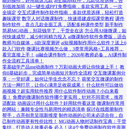
能到操作，好用就这几款
ai生成ppt软件，几款优质选择，告
别低效加班
AI一键生成PPT免费指南，多款实用工具，一次
全搞定
交互式课件制作软件指南，多款优质选择，轻松打造
趣味课堂
数字人对话微课制作，快速搭建虚拟课堂教程
课件
制作软件，盘点几款全面工具，适配多种课件类型
新手制作
简易MG动画，别花钱学了，干货全在这
怎么用AI做微课，如
何快速成型，减少时间精力投入
ai微课制作软件免费版，适合
教师与自媒体，6款深度测评
ai短视频制作用什么软件？送上6
款入门软件
微课比赛视频怎么做，3类常用风格+工具推荐，
看完直接上手！
ai融合课件制作：2026年教师必备，AI课件制
作全流程工具清单！
零基础学产品mg动画制作？万彩动画大师让你快速上手！
教
你0基础起步，完成简单动画短片制作全流程
交互微课案例分
享：一堂好课，如何让学生念念不忘？
获奖交互微课的制作
方法一网打尽，让你心满意足收获成果！
什么软件可以做动
画视频？超实用软件推荐
用什么软件制作动画？小白来看
看！
免费的微课制作软件哪个更实用，针对不同需求，推荐
适配款
动画设计用什么软件？好用软件看这里
微课制作常用
的网站：兼顾专业性与易用性的精选清单
探讨在线图册制作
帮手，点亮创意呈现新维度
制作动画的公司未必适合你，自
己制作动画更有性价比性！
MG动画人物对话制作宝典：干货
集结，打造动人故事必备
必入！这4个免费动画制作软件亲测