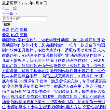
最后更新：2025年8月18日
< 上一篇
下一篇 >
搜索
最新
热点
随机
最新
热点
随机
动画制作学什么软件，做教学课件动画，这几款老师常用
微
课动画制作软件对比，从功能到操作，总有一款适合你
动画
制作软件工具推荐，多款优质选择，适配各类动画场景
未来
微课趋势，AI动画制作微课将颠覆行业
动画图片制作软件，
几款干货整理，新手老手都适用
微课动画制作软件，对比几
款热门款，到底哪款更适合你
微课交互式软件盘点，综合多
方面考量，优质工具全在这
微课制作软件哪个最好用，性价
比与实用性综合排行
一句话生成完整课件，AI做课件PPT到
底有多强
ppt微课制作软件，满足需求的几款，制作微课更高
效
交互性微课制作软件推荐，微课达人都在用，你还不知道
吗？
最好用的微课制作软件，实测多款工具，帮你避开选择
误区
视频课件制作软件有哪些，精选实用款，满足不同教学
场景
制作动画视频的软件，搜罗全面几款，动画制作一步到
位
老师加班少！小学生微课视频制作懒人方法
交互性微课制