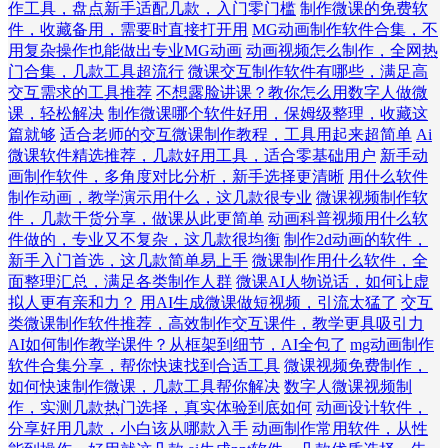
作工具，盘点新手适配几款，入门零门槛
制作微课的免费软
件，收藏备用，需要时直接打开用
MG动画制作软件合集，不
用复杂操作也能做出专业MG动画
动画视频怎么制作，全网热
门合集，几款工具超流行
微课交互制作软件有哪些，满足高
交互需求的工具推荐
不想露脸讲课？教你怎么用数字人做微
课，轻松解决
制作微课哪个软件好用，保姆级整理，收藏这
篇就够
适合老师的交互微课制作教程，工具用起来超简单
Ai
微课软件精选推荐，几款好用工具，适合零基础用户
新手动
画制作软件，多角度对比分析，新手选择更清晰
用什么软件
制作动画，教学演示用什么，这几款很专业
微课视频制作软
件，几款干货分享，做课从此更简单
动画科普视频用什么软
件做的，专业又不复杂，这几款很均衡
制作2d动画的软件，
新手入门首选，这几款简单易上手
微课制作用什么软件，全
面整理汇总，满足各类制作人群
微课AI人物说话，如何让虚
拟人更有亲和力？
用AI生成微课做短视频，引流太猛了
交互
类微课制作软件推荐，高效制作交互课件，教学更具吸引力
AI如何制作教学课件？从框架到细节，AI全包了
mg动画制作
软件合集分享，帮你快速找到合适工具
微课视频免费制作，
如何快速制作微课，几款工具帮你解决
数字人微课视频制
作，实测几款热门选择，真实体验到底如何
动画设计软件，
分享好用几款，小白该从哪款入手
动画制作常用软件，从性