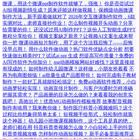
微课，用这个微课ppt制作软件就够了，强推！
你是否尝试过
AI短视频剧情生成？原来还能这样做视频！
保姆级动画微课
制作方法，新手跟着做就对了
2026年交互微课制作软件，6款
实测对比，老师直接抄作业！
怎么制作视频开头动画？分享
给需要的你！
还没试过用AI制作PPT？这份人工智能生成PPT
教程分享给你！
视频文案缺乏新意？让视频AI文案生成来帮
你一把
微课动画短片制作，用了这个方法我后悔了——后悔
没早点用！
用什么软件做动画？热门软件优缺点全分析
想要
快速做出精美PPT？试试ai ppt 生成
想提高写作质量？免费的
AI写作软件为你加分！
mg动画模板网站好难找？这里直接就
有现成的！
如何制作幼儿园微课？这样做，小朋友抢着看
不
再为电商图烦恼！ai批量生成产品图帮你！
如何完成电子教材
制作？一款好工具就能轻松搞定！
免费ai动画软件推荐，小白
动画梦轻松实现！
动画宣传片制作，与客户沟通时怎样准确
把握其需求？
产品画册的目录怎么做的？来看看我的创意实
践吧！
高效出片！优质MG动画制作模板推荐
故事配音视频
制作有啥用？我来教你做！
制作医疗科普小视频难吗？这个
过程比你想象得简单太多！
短视频手绘形式，轻松制作就靠
这个神器！
幼儿园小班微课视频制作，这个工具是真的绝，
老师们都在用
抖音科普类视频怎么做？小白轻松上手的抖音
科普类视频攻略
怎样制作动画短视频？ 新手必备里面推荐这