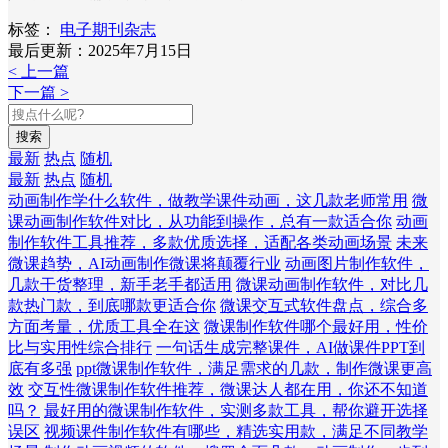
标签：
电子期刊杂志
最后更新：2025年7月15日
< 上一篇
下一篇 >
搜索
最新
热点
随机
最新
热点
随机
动画制作学什么软件，做教学课件动画，这几款老师常用
微
课动画制作软件对比，从功能到操作，总有一款适合你
动画
制作软件工具推荐，多款优质选择，适配各类动画场景
未来
微课趋势，AI动画制作微课将颠覆行业
动画图片制作软件，
几款干货整理，新手老手都适用
微课动画制作软件，对比几
款热门款，到底哪款更适合你
微课交互式软件盘点，综合多
方面考量，优质工具全在这
微课制作软件哪个最好用，性价
比与实用性综合排行
一句话生成完整课件，AI做课件PPT到
底有多强
ppt微课制作软件，满足需求的几款，制作微课更高
效
交互性微课制作软件推荐，微课达人都在用，你还不知道
吗？
最好用的微课制作软件，实测多款工具，帮你避开选择
误区
视频课件制作软件有哪些，精选实用款，满足不同教学