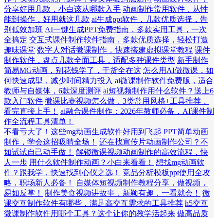
分享好用几款，小白该从哪款入手
动画制作常用软件，从性
能到操作，好用就这几款
ai生成ppt软件，几款优质选择，告
别低效加班
AI一键生成PPT免费指南，多款实用工具，一次
全搞定
交互式课件制作软件指南，多款优质选择，轻松打造
趣味课堂
数字人对话微课制作，快速搭建虚拟课堂教程
课件
制作软件，盘点几款全面工具，适配多种课件类型
新手制作
简易MG动画，别花钱学了，干货全在这
怎么用AI做微课，如
何快速成型，减少时间精力投入
ai微课制作软件免费版，适合
教师与自媒体，6款深度测评
ai短视频制作用什么软件？送上6
款入门软件
微课比赛视频怎么做，3类常用风格+工具推荐，
看完直接上手！
ai融合课件制作：2026年教师必备，AI课件制
作全流程工具清单！
不看亏大了！这些mg动画生成软件好用到飞起
PPT简单动画
制作，学会这招吸睛全场！
还在找宣传片动画制作公司？不
如试试自己动手做！
解锁微课视频动画制作的高效流程，快
人一步
用什么软件制作动画？小白来看看！
想找mg动画软
件？跟我学，快速找到心仪之选！
竞品分析模板ppt使用全攻
略，职场新人必备！
自媒体短视频制作教程分享，做视频，
易如反掌！
制作美食视频讲故事，新颖有趣，一看就会！
微
课交互制作软件有哪些，满足高交互需求的工具推荐
h5交互
微课制作软件用哪个工具？这个让你的教学活起来
做高品质