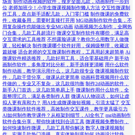
场景
制作动画视频的软件，搜罗全面几款，动画制作一步到
位
老师加班少！小学生微课视频制作懒人方法
交互性微课制
作工具，盘点新手适配几款，入门零门槛
制作微课的免费软
件，收藏备用，需要时直接打开用
MG动画制作软件合集，不
用复杂操作也能做出专业MG动画
动画视频怎么制作，全网热
门合集，几款工具超流行
微课交互制作软件有哪些，满足高
交互需求的工具推荐
不想露脸讲课？教你怎么用数字人做微
课，轻松解决
制作微课哪个软件好用，保姆级整理，收藏这
篇就够
适合老师的交互微课制作教程，工具用起来超简单
Ai
微课软件精选推荐，几款好用工具，适合零基础用户
新手动
画制作软件，多角度对比分析，新手选择更清晰
用什么软件
制作动画，教学演示用什么，这几款很专业
微课视频制作软
件，几款干货分享，做课从此更简单
动画科普视频用什么软
件做的，专业又不复杂，这几款很均衡
制作2d动画的软件，
新手入门首选，这几款简单易上手
微课制作用什么软件，全
面整理汇总，满足各类制作人群
微课AI人物说话，如何让虚
拟人更有亲和力？
用AI生成微课做短视频，引流太猛了
交互
类微课制作软件推荐，高效制作交互课件，教学更具吸引力
AI如何制作教学课件？从框架到细节，AI全包了
mg动画制作
软件合集分享，帮你快速找到合适工具
微课视频免费制作，
如何快速制作微课，几款工具帮你解决
数字人微课视频制
作，实测几款热门选择，真实体验到底如何
动画设计软件，