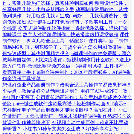
作，实测几款热门选择，真实体验到底如何
动画设计软件，
分享好用几款，小白该从哪款入手
动画制作常用软件，从性
能到操作，好用就这几款
ai生成ppt软件，几款优质选择，告
别低效加班
AI一键生成PPT免费指南，多款实用工具，一次
全搞定
交互式课件制作软件指南，多款优质选择，轻松打造
趣味课堂
数字人对话微课制作，快速搭建虚拟课堂教程
课件
制作软件，盘点几款全面工具，适配多种课件类型
新手制作
简易MG动画，别花钱学了，干货全在这
怎么用AI做微课，如
何快速成型，减少时间精力投入
ai微课制作软件免费版，适合
教师与自媒体，6款深度测评
ai短视频制作用什么软件？送上6
款入门软件
微课比赛视频怎么做，3类常用风格+工具推荐，
看完直接上手！
ai融合课件制作：2026年教师必备，AI课件制
作全流程工具清单！
想做好企业产品画册制作？借助合适工具操作简易效果超棒
5
个要点，教你做好公益动画短片制作
用好了AI生成PPT，做
PPT再也不烦了
公司宣传动画制作：从创意构思到成片交付全
链路
ppt一键生成软件这款最靠谱！轻松制作动画PPT演示~
怎样制作电子产品画册视频才能吸引眼球？高招在此！
小白
学做动画，ai怎么做动画，简单步骤拆解
课件制作愁坏啦？这
款课件制作神器快收下
AI视频自动生成原创，难道不比手动
剪辑香？
小红书AI种草文案怎么生成？好物分享有新招！