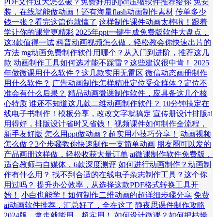
PDF文件过大怎么破？免费好用的pdf压缩软件推荐给你
免安
装，在线就能做动画！还有海量flash动画制作素材
传单多少
钱一张？看完这篇你就懂了
这样制作课件动画太棒啦！跟着
学让你的课堂更精彩
2025年ppt一键生成免费版软件大盘点，
这3款值得一试
科普动画视频怎么做，轻松教会你快速出片的
方法
mg动画免费制作软件用哪个？从入门到进阶，推荐这几
款
动画制作工具如何选才能不踩雷？这些建议很中肯！
2025
年做微课用什么软件？这几款实用无雷区
微信动态画册制作
用什么软件？
广告动画制作怎样精准定位受众群体？定位不
准会有什么后果？
精品动画微课制作软件，应具备这几个核
心特质
谁还不知道这几款二维动画制作软件？
10分钟搞定在
线电子书制作！模板分享，改改文字就搞定
宣传册设计排版ai
用得好，排版设计省时又省钱！
视频课件如何制作全流程，
新手友好版
怎么用ppt做动画？超实用小技巧分享！
动画视频
怎么做？3个步骤教你快速制作一支简单动画
朋友圈可以发的
产品画册这样做，轻松收获大量订单
ai微课制作软件免费版，
适合教师与自媒体，6款深度测评
如何进行动画制作？动画制
作有什么用？
找不到合适的在线电子杂志制作工具？这个你
用过吗？
提升办公效率，从选择这款PDF格式转换工具开
始！
小白也能学！如何制作二维动画的超详细步骤分享
免费
ai动画软件推荐，汇总好了，全在这了
静夜思课件制作攻略
2024版，拿走就能用，超实用！
如何设计微课？如何把枯燥