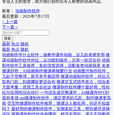
专业人士的需求，助力他们创作出令人称赞的动画作品。
标签：
动画制作软件
最后更新：2025年7月17日
< 上一篇
下一篇 >
搜索
最新
热点
随机
最新
热点
随机
动画制作学什么软件，做教学课件动画，这几款老师常用
微
课动画制作软件对比，从功能到操作，总有一款适合你
动画
制作软件工具推荐，多款优质选择，适配各类动画场景
未来
微课趋势，AI动画制作微课将颠覆行业
动画图片制作软件，
几款干货整理，新手老手都适用
微课动画制作软件，对比几
款热门款，到底哪款更适合你
微课交互式软件盘点，综合多
方面考量，优质工具全在这
微课制作软件哪个最好用，性价
比与实用性综合排行
一句话生成完整课件，AI做课件PPT到
底有多强
ppt微课制作软件，满足需求的几款，制作微课更高
效
交互性微课制作软件推荐，微课达人都在用，你还不知道
吗？
最好用的微课制作软件，实测多款工具，帮你避开选择
误区
视频课件制作软件有哪些，精选实用款，满足不同教学