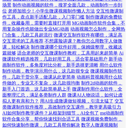
场景
制作动画视频的软件，搜罗全面几款，动画制作一步到
位
老师加班少！小学生微课视频制作懒人方法
交互性微课制
作工具，盘点新手适配几款，入门零门槛
制作微课的免费软
件，收藏备用，需要时直接打开用
MG动画制作软件合集，不
用复杂操作也能做出专业MG动画
动画视频怎么制作，全网热
门合集，几款工具超流行
微课交互制作软件有哪些，满足高
交互需求的工具推荐
不想露脸讲课？教你怎么用数字人做微
课，轻松解决
制作微课哪个软件好用，保姆级整理，收藏这
篇就够
适合老师的交互微课制作教程，工具用起来超简单
Ai
微课软件精选推荐，几款好用工具，适合零基础用户
新手动
画制作软件，多角度对比分析，新手选择更清晰
用什么软件
制作动画，教学演示用什么，这几款很专业
微课视频制作软
件，几款干货分享，做课从此更简单
动画科普视频用什么软
件做的，专业又不复杂，这几款很均衡
制作2d动画的软件，
新手入门首选，这几款简单易上手
微课制作用什么软件，全
面整理汇总，满足各类制作人群
微课AI人物说话，如何让虚
拟人更有亲和力？
用AI生成微课做短视频，引流太猛了
交互
类微课制作软件推荐，高效制作交互课件，教学更具吸引力
AI如何制作教学课件？从框架到细节，AI全包了
mg动画制作
软件合集分享，帮你快速找到合适工具
微课视频免费制作，
如何快速制作微课，几款工具帮你解决
数字人微课视频制