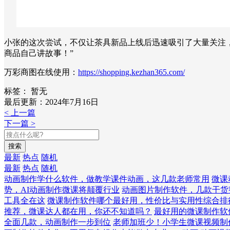
小张的这次尝试，不仅让茶具新品上线后迅速吸引了大量关注
商品自己讲故事！”
万彩商图在线使用：
https://shopping.kezhan365.com/
标签：
暂无
最后更新：2024年7月16日
< 上一篇
下一篇 >
搜索
最新
热点
随机
最新
热点
随机
动画制作学什么软件，做教学课件动画，这几款老师常用
微课
势，AI动画制作微课将颠覆行业
动画图片制作软件，几款干货
工具全在这
微课制作软件哪个最好用，性价比与实用性综合排
推荐，微课达人都在用，你还不知道吗？
最好用的微课制作软
全面几款，动画制作一步到位
老师加班少！小学生微课视频制