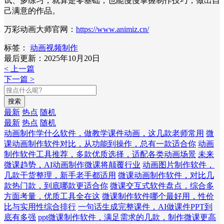
试、多练习，就算是零基础，也能慢慢掌握制作技巧，做出自
己满意的作品。
万彩动画大师官网：
https://www.animiz.cn/
标签：
动画视频制作
最后更新：2025年10月20日
< 上一篇
下一篇 >
搜索
最新
热点
随机
最新
热点
随机
动画制作学什么软件，做教学课件动画，这几款老师常用
微
课动画制作软件对比，从功能到操作，总有一款适合你
动画
制作软件工具推荐，多款优质选择，适配各类动画场景
未来
微课趋势，AI动画制作微课将颠覆行业
动画图片制作软件，
几款干货整理，新手老手都适用
微课动画制作软件，对比几
款热门款，到底哪款更适合你
微课交互式软件盘点，综合多
方面考量，优质工具全在这
微课制作软件哪个最好用，性价
比与实用性综合排行
一句话生成完整课件，AI做课件PPT到
底有多强
ppt微课制作软件，满足需求的几款，制作微课更高