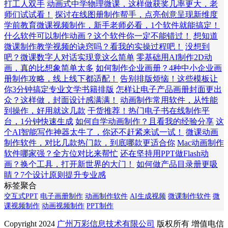
打工人双手
动画式中学物理微课，这样做获奖几率更大，老
师们试试看！
探讨在线图册制作帮手，点亮创意呈现新维度
学前教育微课视频制作，新手老师必看，1个软件就能搞定！
什么软件可以制作动画？这个软件你一定不能错过！
想知道
微课制作教学视频的诀窍吗？看我的实操过程吧！
没想到
吧？微课数字人对话实现竟这么简单
零基础用AI制作2D动
画，真的比想象简单太多
如何制作企业画册？4种中小企业画
册制作攻略，线上线下都适配！
告别排版烦恼！这些模板让
你3分钟搞定专业文学书籍排版
怎样让电子产品画册封面更出
众？这样做，封面设计感满满！
动画制作常用软件，从性能
到操作，好用就这几款
干货推荐！热门电子书在线制作平
台，1分钟快速生成
如何自学动画制作？且看我的经验分享
这
个AI智能写作神器太牛了，你还不赶紧来试一试！
微课动画
制作软件，对比几款热门款，到底哪款更适合你
Mac动画制作
软件哪家强？全方位对比来帮忙
还在坚持用PPT做Flash动
画？换个工具，打开新世界的大门！
如何做产品目录册更吸
睛？7个设计原则提升专业感
标签聚合
交互式PPT
电子画册制作
动画制作软件
AI生成视频
微课制作软件
微
课视频制作
动画视频制作
PPT制作
Copyright 2024
广州万彩信息技术有限公司
版权所有 增值电信