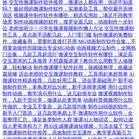
效
交互性微课制作软件推荐，微课达人都在用，你还不知道
吗？
最好用的微课制作软件，实测多款工具，帮你避开选择
误区
视频课件制作软件有哪些，精选实用款，满足不同教学
场景
制作动画视频的软件，搜罗全面几款，动画制作一步到
位
老师加班少！小学生微课视频制作懒人方法
交互性微课制
作工具，盘点新手适配几款，入门零门槛
制作微课的免费软
件，收藏备用，需要时直接打开用
MG动画制作软件合集，不
用复杂操作也能做出专业MG动画
动画视频怎么制作，全网热
门合集，几款工具超流行
微课交互制作软件有哪些，满足高
交互需求的工具推荐
不想露脸讲课？教你怎么用数字人做微
课，轻松解决
制作微课哪个软件好用，保姆级整理，收藏这
篇就够
适合老师的交互微课制作教程，工具用起来超简单
Ai
微课软件精选推荐，几款好用工具，适合零基础用户
新手动
画制作软件，多角度对比分析，新手选择更清晰
用什么软件
制作动画，教学演示用什么，这几款很专业
微课视频制作软
件，几款干货分享，做课从此更简单
动画科普视频用什么软
件做的，专业又不复杂，这几款很均衡
制作2d动画的软件，
新手入门首选，这几款简单易上手
微课制作用什么软件，全
面整理汇总，满足各类制作人群
微课AI人物说话，如何让虚
拟人更有亲和力？
用AI生成微课做短视频，引流太猛了
交互
类微课制作软件推荐，高效制作交互课件，教学更具吸引力