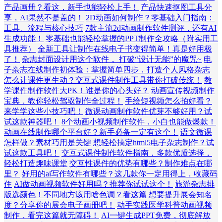
产品画册？看这，新手也能轻松上手！
产品快速抠图工具分
享，AI果然不是盖的！
2D动画如何制作？零基础入门指南：
工具、流程与核心技巧
7款主流2d动画制作软件测评，还有AI
生成功能！
零基础也能轻松掌握的PPT制作全攻略（附实用工
具推荐）
全新工具让制作在线电子书变得简单！真是好用极
了！
杂志封面设计用这个软件， 打破“设计无能”的魔咒~
电
子杂志在线制作初体验：掌握简单四步，打造个人风格杂志
怎么让课件更生动？交互式课件制作工具带你打破传统！
教
学课件制作软件大PK！谁是你的心头好？
动画宣传视频制作
宝典，教你轻松驾驭制作全过程！
手绘短视频怎么拍好看？
来学学这些小技巧吧！
微课动画制作软件优芽不够好用？试
试这款神器吧！
8个动画小视频制作软件，小白也能做爆款！
动画在线制作哪个平台好？新手必备一定有这个！
语文微课
怎样做？素材巧用是关键
想轻松搞定html5电子杂志制作？试
试这款工具吧！
交互式课件制作软件指南，多款优质选择，
轻松打造趣味课堂
交互性课件的优势有哪些？制作难点在哪
里？
好用的ai写作软件有哪些？这几款你一定用得上，收藏码
住
AI做动画视频软件好用吗？推荐你试试这个！
旅游杂志排
版选颜色！不同地方该用啥色调？看这篇
想要提升展会知名
度？分享你的展会电子画册吧！
动手实践医学科普动画视频
制作，看完这篇就无障碍！
AI一键生成PPT免费，彻底解放