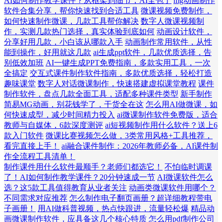
AI如何制作教学课件？从框架到细节，AI全包了
mg动画制作
软件合集分享，帮你快速找到合适工具
微课视频免费制作，
如何快速制作微课，几款工具帮你解决
数字人微课视频制
作，实测几款热门选择，真实体验到底如何
动画设计软件，
分享好用几款，小白该从哪款入手
动画制作常用软件，从性
能到操作，好用就这几款
ai生成ppt软件，几款优质选择，告
别低效加班
AI一键生成PPT免费指南，多款实用工具，一次
全搞定
交互式课件制作软件指南，多款优质选择，轻松打造
趣味课堂
数字人对话微课制作，快速搭建虚拟课堂教程
课件
制作软件，盘点几款全面工具，适配多种课件类型
新手制作
简易MG动画，别花钱学了，干货全在这
怎么用AI做微课，如
何快速成型，减少时间精力投入
ai微课制作软件免费版，适合
教师与自媒体，6款深度测评
ai短视频制作用什么软件？送上6
款入门软件
微课比赛视频怎么做，3类常用风格+工具推荐，
看完直接上手！
ai融合课件制作：2026年教师必备，AI课件制
作全流程工具清单！
制作课件用什么软件最顺手？老师们都选它！
不怕临时调课
了！AI如何制作教学课件？20分钟速成一节
AI微课软件怎么
选？这5款工具值得教育从业者关注
动画类微课软件用哪个？
不同需求对应推荐
怎么制作电子翻页画册？超详细教程带电
子画册！
用AI做科普视频，热点快跟进，流量轻松爆
精品动
画微课制作软件，应具备这几个核心特质
怎么用pdf制作公司