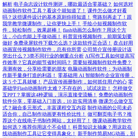
解析
电子杂志设计软件测评，哪款最适合零基础？
如何选对
动画制作软件工具？看这个就知道了！
课件怎么做才好看
吗？这些课件设计的基本原则你得知道！
弯路别再走了！跟
我学教学微课制作，让你更快上手！
手绘小短视频制作软
件，轻松制作，效果超棒！
flash动画怎么制作？用这个方
法，小白也能上手做动画！
科普宣传视频制作，前期策划要
做好
免费录屏软件下载怎么选？这款软件正合适！
盘点好用
动画宣传视频制作软件，总有你所需
公司简介宣传册设计该
突出什么？3类不同行业的侧重点分析
AI写作工具如何提高写
作效率？它真的能节省时间吗？
需要短视频制作软件免费？
亲测有效，分享给需要的朋友
电脑动画制作软件：为动画制
作新手量身打造的利器！
零基础用 AI 智能制作企业宣传册，
这 5 个工具就够！
产品宣传画册制作，如何抓住用户的心
零
基础学Flash动画制作太难？不存在的，试试这款！
怎样做交
互PPT？掌握这4种逻辑，演示直接变流畅！
免费的动画制作
软件分享，零基础入门首选，10 款实用清单
微课怎么做交互
式？融合多元形式，丰富课程交互内容
制作动画的公司未必
适合你，自己制作动画更有性价比性！
做可翻页电子书？推
荐这个在线电子书制作网站，太好用了！
微课动画教学软件
如何选？推荐你用这个不会错！
科普知识太抽象？用这款在
线动画制作工具让它变得具象化！
新手制作简易MG动画，别