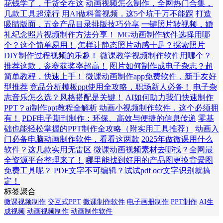
花钱学了，干货全在这
动画视频怎么制作，全网热门合集，
几款工具超流行
用AI做科普视频，这5个坑千万不能踩
打造
吸睛版面，五金产品目录排版技巧分享
一键照片转视频，婚
礼纪念照片视频制作方法分享！
MG动画制作软件选择用哪
个？这个简单易用！
怎样让静态照片动感十足？探索照片
DIY制作过程视频的乐趣！
微课教学视频制作软件用哪个？
推荐这款，参赛获奖率超高！
图片如何制作成电子杂志？超
简单教程，快速上手！
微课动画制作app免费软件，新手友好
型推荐
竞品分析模板ppt使用全攻略，职场新人必备！
电子杂
志音乐怎么选？风格搭配是关键！
AI如何助力我们快速制作
PPT？ai制作ppt教程全解析
动画小视频制作软件，这个必须拥
有！
PDF电子期刊制作：环保、高效与便捷的信息传递
零基
础也能轻松掌握的PPT制作全攻略（附实用工具推荐）
动画入
门必备电脑动画制作软件，看看这两款
2025年做微课用什么
软件？这几款实用无雷区
微课动画视频素材去哪找？全网最
全资源平台整理来了！
哪里能找到好用的产品图更换背景图
免费工具呢？
PDF文字不可编辑？试试pdf ocr文字识别就搞
定！
标签聚合
微课视频制作
交互式PPT
微课制作软件
电子画册制作
PPT制作
AI生
成视频
动画视频制作
动画制作软件