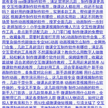
底有多强
ppt微课制作软件，满足需求的几款，制作微课更高
效
交互性微课制作软件推荐，微课达人都在用，你还不知道
吗？
最好用的微课制作软件，实测多款工具，帮你避开选择
误区
视频课件制作软件有哪些，精选实用款，满足不同教学
场景
制作动画视频的软件，搜罗全面几款，动画制作一步到
位
老师加班少！小学生微课视频制作懒人方法
交互性微课制
作工具，盘点新手适配几款，入门零门槛
制作微课的免费软
件，收藏备用，需要时直接打开用
MG动画制作软件合集，不
用复杂操作也能做出专业MG动画
动画视频怎么制作，全网热
门合集，几款工具超流行
微课交互制作软件有哪些，满足高
交互需求的工具推荐
不想露脸讲课？教你怎么用数字人做微
课，轻松解决
制作微课哪个软件好用，保姆级整理，收藏这
篇就够
适合老师的交互微课制作教程，工具用起来超简单
Ai
微课软件精选推荐，几款好用工具，适合零基础用户
新手动
画制作软件，多角度对比分析，新手选择更清晰
用什么软件
制作动画，教学演示用什么，这几款很专业
微课视频制作软
件，几款干货分享，做课从此更简单
动画科普视频用什么软
件做的，专业又不复杂，这几款很均衡
制作2d动画的软件，
新手入门首选，这几款简单易上手
微课制作用什么软件，全
面整理汇总，满足各类制作人群
微课AI人物说话，如何让虚
拟人更有亲和力？
用AI生成微课做短视频，引流太猛了
交互
类微课制作软件推荐，高效制作交互课件，教学更具吸引力