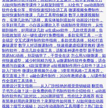
AI如何制作教学课件？从框架到细节，AI全包了
mg动画制作
软件合集分享，帮你快速找到合适工具
微课视频免费制作，
如何快速制作微课，几款工具帮你解决
数字人微课视频制
作，实测几款热门选择，真实体验到底如何
动画设计软件，
分享好用几款，小白该从哪款入手
动画制作常用软件，从性
能到操作，好用就这几款
ai生成ppt软件，几款优质选择，告
别低效加班
AI一键生成PPT免费指南，多款实用工具，一次
全搞定
交互式课件制作软件指南，多款优质选择，轻松打造
趣味课堂
数字人对话微课制作，快速搭建虚拟课堂教程
课件
制作软件，盘点几款全面工具，适配多种课件类型
新手制作
简易MG动画，别花钱学了，干货全在这
怎么用AI做微课，如
何快速成型，减少时间精力投入
ai微课制作软件免费版，适合
教师与自媒体，6款深度测评
ai短视频制作用什么软件？送上6
款入门软件
微课比赛视频怎么做，3类常用风格+工具推荐，
看完直接上手！
ai融合课件制作：2026年教师必备，AI课件制
作全流程工具清单！
画册设计英文指南——从入门到惊艳的视觉营销秘籍
翻页电
子书怎么做？这一款免费的电子书制作软件介绍给你！
ai动画
制作软件热门款对比，2026测评细节，性价比之选推荐
有没
有简单好用的录屏软件？录屏软件如何挑？
AI如何做出动画
视频？细节大揭秘！
2025年动画制作工具用哪个？热门款全