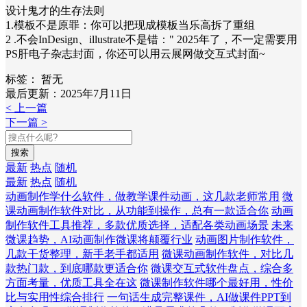
设计鬼才的生存法则
1.模板不是原罪：你可以把现成模板当乐高拆了重组
2 .不会InDesign、illustrate不是错：" 2025年了，不一定需要用
PS肝电子杂志封面，你还可以用云展网做交互式封面~
标签：
暂无
最后更新：2025年7月11日
< 上一篇
下一篇 >
搜索
最新
热点
随机
最新
热点
随机
动画制作学什么软件，做教学课件动画，这几款老师常用
微
课动画制作软件对比，从功能到操作，总有一款适合你
动画
制作软件工具推荐，多款优质选择，适配各类动画场景
未来
微课趋势，AI动画制作微课将颠覆行业
动画图片制作软件，
几款干货整理，新手老手都适用
微课动画制作软件，对比几
款热门款，到底哪款更适合你
微课交互式软件盘点，综合多
方面考量，优质工具全在这
微课制作软件哪个最好用，性价
比与实用性综合排行
一句话生成完整课件，AI做课件PPT到