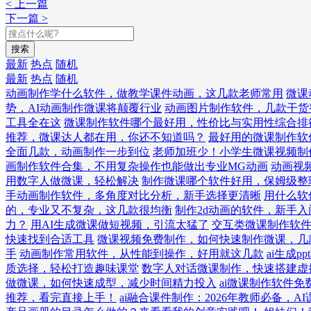
< 上一篇
下一篇 >
搜索
最新
热点
随机
最新
热点
随机
动画制作学什么软件，做教学课件动画，这几款老师常用
微课
势，AI动画制作微课将颠覆行业
动画图片制作软件，几款干货
工具全在这
微课制作软件哪个最好用，性价比与实用性综合排
推荐，微课达人都在用，你还不知道吗？
最好用的微课制作软
全面几款，动画制作一步到位
老师加班少！小学生微课视频制
画制作软件合集，不用复杂操作也能做出专业MG动画
动画视
用数字人做微课，轻松解决
制作微课哪个软件好用，保姆级整
手动画制作软件，多角度对比分析，新手选择更清晰
用什么软
的，专业又不复杂，这几款很均衡
制作2d动画的软件，新手
力？
用AI生成微课做短视频，引流太猛了
交互类微课制作软
快速找到合适工具
微课视频免费制作，如何快速制作微课，几
手
动画制作常用软件，从性能到操作，好用就这几款
ai生成
质选择，轻松打造趣味课堂
数字人对话微课制作，快速搭建虚
做微课，如何快速成型，减少时间精力投入
ai微课制作软件
推荐，看完直接上手！
ai融合课件制作：2026年教师必备，