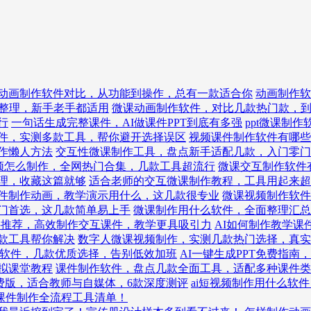
动画制作软件对比，从功能到操作，总有一款适合你
动画制作软
整理，新手老手都适用
微课动画制作软件，对比几款热门款，
行
一句话生成完整课件，AI做课件PPT到底有多强
ppt微课制
件，实测多款工具，帮你避开选择误区
视频课件制作软件有哪些
作懒人方法
交互性微课制作工具，盘点新手适配几款，入门零门
频怎么制作，全网热门合集，几款工具超流行
微课交互制作软件
理，收藏这篇就够
适合老师的交互微课制作教程，工具用起来超
件制作动画，教学演示用什么，这几款很专业
微课视频制作软件
入门首选，这几款简单易上手
微课制作用什么软件，全面整理汇总
件推荐，高效制作交互课件，教学更具吸引力
AI如何制作教学课
款工具帮你解决
数字人微课视频制作，实测几款热门选择，真实
ppt软件，几款优质选择，告别低效加班
AI一键生成PPT免费指
拟课堂教程
课件制作软件，盘点几款全面工具，适配多种课件类
免费版，适合教师与自媒体，6款深度测评
ai短视频制作用什么软
AI课件制作全流程工具清单！