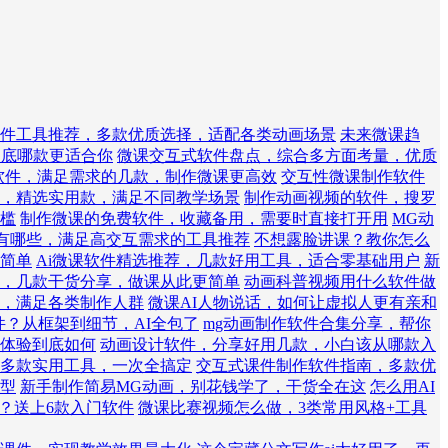
件工具推荐，多款优质选择，适配各类动画场景
未来微课趋
到底哪款更适合你
微课交互式软件盘点，综合多方面考量，优质
作软件，满足需求的几款，制作微课更高效
交互性微课制作软件
，精选实用款，满足不同教学场景
制作动画视频的软件，搜罗
槛
制作微课的免费软件，收藏备用，需要时直接打开用
MG动
有哪些，满足高交互需求的工具推荐
不想露脸讲课？教你怎么
简单
Ai微课软件精选推荐，几款好用工具，适合零基础用户
新
，几款干货分享，做课从此更简单
动画科普视频用什么软件做
，满足各类制作人群
微课AI人物说话，如何让虚拟人更有亲和
件？从框架到细节，AI全包了
mg动画制作软件合集分享，帮你
体验到底如何
动画设计软件，分享好用几款，小白该从哪款入
南，多款实用工具，一次全搞定
交互式课件制作软件指南，多款优
型
新手制作简易MG动画，别花钱学了，干货全在这
怎么用AI
件？送上6款入门软件
微课比赛视频怎么做，3类常用风格+工具