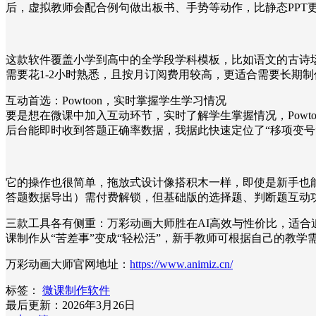
后，虚拟教师会配合例句做出板书、手势等动作，比静态PPT
这款软件覆盖小学到高中的全学段学科模板，比如语文的古诗
需要花1-2小时熟悉，且按月订阅费用较高，更适合需要长期
互动首选：Powtoon，实时掌握学生学习情况
要是想在微课中加入互动环节，实时了解学生掌握情况，Powt
后台能即时收到答题正确率数据，我据此快速定位了“移项变号
它的操作也很简单，拖放式设计像搭积木一样，即使是新手也
答题数据导出）需付费解锁，但基础版的选择题、判断题互动
三款工具各有侧重：万彩动画大师胜在AI高效与性价比，适合追
课制作从“苦差事”变成“轻松活”，新手教师可根据自己的教学
万彩动画大师官网地址：
https://www.animiz.cn/
标签：
微课制作软件
最后更新：2026年3月26日