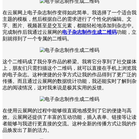
在云展网上电子杂志制作变得如此简单。我选择了一个适合我
主题的模板，然后根据自己的需求进行了个性化的编辑。文
字、图片、视频甚至是交互元素，都能轻松地添加到杂志中。
完成制作后我通过云展网的
电子杂志制作生成二维码
功能，立
刻就得到了一个专属的二维码。
这个二维码成了我分享作品的桥梁。我将它分享到了社交媒体
上，朋友们只需扫描这个二维码，就可以直接在手机上浏览我
的电子杂志。这种便捷的分享方式让我的作品得到了更广泛的
传播。而且通过云展网的数据统计功能，我还能实时了解到杂
志的阅读情况，这对我来说是极其实用的反馈。
在使用云展网的过程中能够很直观地感受到了它的便捷与高
效。云展网还提供了丰富的互动功能，插入表单、链接等让读
者能够与我进行更直接的交流。这种全新的传播方式让我的作
品焕发出了新的活力。