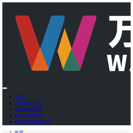
首页
万彩旗下产品
动画视频制作
电子画册制作
交互PPT课件制作
首页