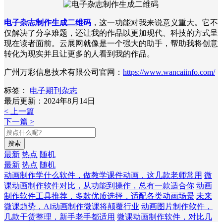
电子杂志制作生成二维码
，这一功能对我来说意义重大。它不
仅解决了分享难题，还让我的作品以更加现代、科技的方式呈
现在读者面前。云展网就像是一个强大的助手，帮助我将创意
转化为现实并且让更多的人看到我的作品。
广州万彩信息技术有限公司官网：
https://www.wancaiinfo.com/
标签：
电子期刊杂志
最后更新：2024年8月14日
< 上一篇
下一篇 >
搜索
最新
热点
随机
最新
热点
随机
动画制作学什么软件，做教学课件动画，这几款老师常用
微
课动画制作软件对比，从功能到操作，总有一款适合你
动画
制作软件工具推荐，多款优质选择，适配各类动画场景
未来
微课趋势，AI动画制作微课将颠覆行业
动画图片制作软件，
几款干货整理，新手老手都适用
微课动画制作软件，对比几