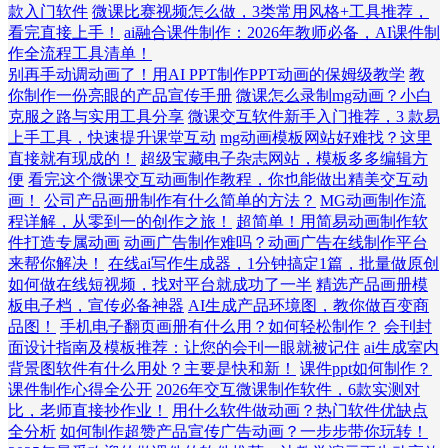
款入门软件
微课比赛视频怎么做，3类常用风格+工具推荐，
看完直接上手！
ai融合课件制作：2026年教师必备，AI课件制
作全流程工具清单！
别再手动调动画了！用AI PPT制作PPT动画的保姆级教学
教
你制作一份亮眼的产品宣传手册
微课怎么录制mg动画？小白
克服之路与实用工具分享
微课交互软件新手入门推荐，3 款易
上手工具，快速提升课堂互动
mg动画模板网站好难找？这里
直接就有现成的！
超级宝藏电子杂志网站，模板多多编辑方
便
看完这个微课交互动画制作教程，你也能做出精美交互动
画！
公司产品画册制作有什么简单的方法？
MG动画制作流
程详解，从零到一的创作之旅！
超简单！用简易动画制作软
件打造专属动画
动画广告制作难吗？动画广告在线制作平台
来帮你解决！
在线ai写作生成器，1分钟搞定1篇，批量做原创
如何做在线短视频，找对平台就成功了一半
精选产品画册模
板电子档，宣传必备神器
AI生成产品环境图，教你做百变商
品图！
手机电子翻页画册有什么用？如何轻松制作？
会刊封
面设计指南及模板推荐：让您的会刊一眼就被记住
ai生成室内
背景图软件有什么用处？主要是快和新！
课件ppt如何制作？
课件制作心得全公开
2026年交互微课制作软件，6款实测对
比，老师直接抄作业！
用什么软件做动画？热门软件优缺点
全分析
如何制作超赞产品宣传广告动画？一步步带你玩转！