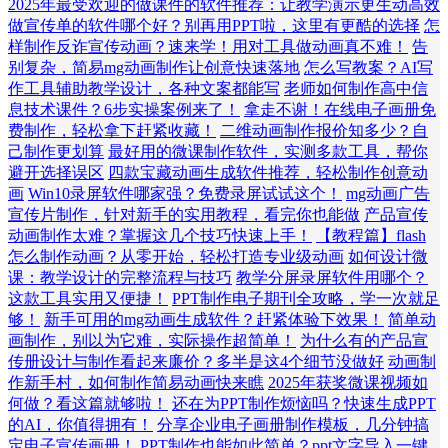
2025年最受欢迎的做课件的软件推荐：让教学演示更生动高效
做宣传单的软件哪个好？别再用PPT啦，这里有更酷的选择
怎
样制作反诈宣传动画？速来学！用对工具做动画真不难！
告
别复杂，简易mg动画制作让创意快速落地
怎么写教案？AI写
作工具辅助教学设计，各种文案都能写
老师如何制作高中信
息技术课件？6步实操案例来了！
拿走不谢！在线电子画册免
费制作，轻松拿下赶紧收藏！
二维动画制作报价知多少？自
己制作更划算
最好用的微课制作软件，实测多款工具，帮你
避开选择误区
四款宝藏动画生成软件推荐，轻松制作创意动
画
Win10录屏软件哪家强？免费录屏试试这个！
mg动画广告
宣传片制作，针对新手的实用教程，看完你也能做
产品宣传
动画制作太难？掌握这几个技巧快速上手！
【教程篇】flash
怎么制作动画？从零开始，轻松打造专业级动画
如何设计微
课：教学设计的完整流程与技巧
教学分屏录屏软件用哪个？
这款工具实用又便捷！
PPT制作电子期刊全攻略，学一次就足
够！
新手可用的mg动画生成软件？赶紧体验下效果！
简单动
画制作，别以为它难，实际操作超简单！
为什么有的产品宣
传册设计与制作看起来廉价？多半是这4个细节没做好
动画制
作新手村，如何制作简易动画快来瞧
2025年获奖微课视频如
何做？看这篇就够啦！
还在为PPT制作烦恼吗？快速生成PPT
的AI，你值得拥有！
分享企业电子画册制作模板，几分钟搞
定电子宣传画册！
PPT制作也能如此简单？ppt文字导入一键