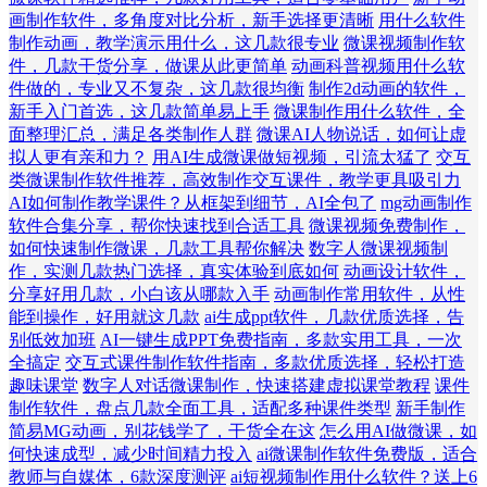
画制作软件，多角度对比分析，新手选择更清晰
用什么软件
制作动画，教学演示用什么，这几款很专业
微课视频制作软
件，几款干货分享，做课从此更简单
动画科普视频用什么软
件做的，专业又不复杂，这几款很均衡
制作2d动画的软件，
新手入门首选，这几款简单易上手
微课制作用什么软件，全
面整理汇总，满足各类制作人群
微课AI人物说话，如何让虚
拟人更有亲和力？
用AI生成微课做短视频，引流太猛了
交互
类微课制作软件推荐，高效制作交互课件，教学更具吸引力
AI如何制作教学课件？从框架到细节，AI全包了
mg动画制作
软件合集分享，帮你快速找到合适工具
微课视频免费制作，
如何快速制作微课，几款工具帮你解决
数字人微课视频制
作，实测几款热门选择，真实体验到底如何
动画设计软件，
分享好用几款，小白该从哪款入手
动画制作常用软件，从性
能到操作，好用就这几款
ai生成ppt软件，几款优质选择，告
别低效加班
AI一键生成PPT免费指南，多款实用工具，一次
全搞定
交互式课件制作软件指南，多款优质选择，轻松打造
趣味课堂
数字人对话微课制作，快速搭建虚拟课堂教程
课件
制作软件，盘点几款全面工具，适配多种课件类型
新手制作
简易MG动画，别花钱学了，干货全在这
怎么用AI做微课，如
何快速成型，减少时间精力投入
ai微课制作软件免费版，适合
教师与自媒体，6款深度测评
ai短视频制作用什么软件？送上6