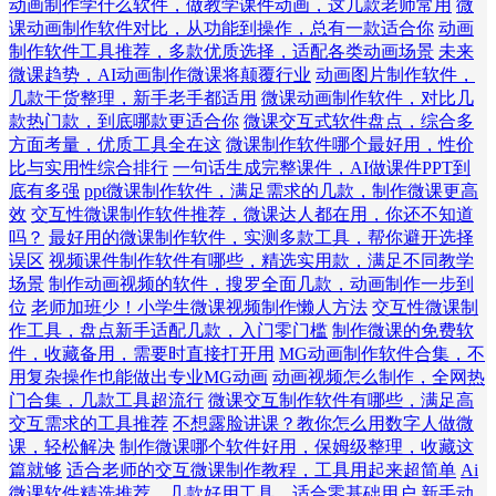
动画制作学什么软件，做教学课件动画，这几款老师常用
微
课动画制作软件对比，从功能到操作，总有一款适合你
动画
制作软件工具推荐，多款优质选择，适配各类动画场景
未来
微课趋势，AI动画制作微课将颠覆行业
动画图片制作软件，
几款干货整理，新手老手都适用
微课动画制作软件，对比几
款热门款，到底哪款更适合你
微课交互式软件盘点，综合多
方面考量，优质工具全在这
微课制作软件哪个最好用，性价
比与实用性综合排行
一句话生成完整课件，AI做课件PPT到
底有多强
ppt微课制作软件，满足需求的几款，制作微课更高
效
交互性微课制作软件推荐，微课达人都在用，你还不知道
吗？
最好用的微课制作软件，实测多款工具，帮你避开选择
误区
视频课件制作软件有哪些，精选实用款，满足不同教学
场景
制作动画视频的软件，搜罗全面几款，动画制作一步到
位
老师加班少！小学生微课视频制作懒人方法
交互性微课制
作工具，盘点新手适配几款，入门零门槛
制作微课的免费软
件，收藏备用，需要时直接打开用
MG动画制作软件合集，不
用复杂操作也能做出专业MG动画
动画视频怎么制作，全网热
门合集，几款工具超流行
微课交互制作软件有哪些，满足高
交互需求的工具推荐
不想露脸讲课？教你怎么用数字人做微
课，轻松解决
制作微课哪个软件好用，保姆级整理，收藏这
篇就够
适合老师的交互微课制作教程，工具用起来超简单
Ai
微课软件精选推荐，几款好用工具，适合零基础用户
新手动