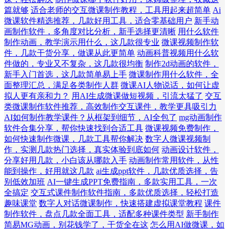
篇就够
适合老师的交互微课制作教程，工具用起来超简单
Ai
微课软件精选推荐，几款好用工具，适合零基础用户
新手动
画制作软件，多角度对比分析，新手选择更清晰
用什么软件
制作动画，教学演示用什么，这几款很专业
微课视频制作软
件，几款干货分享，做课从此更简单
动画科普视频用什么软
件做的，专业又不复杂，这几款很均衡
制作2d动画的软件，
新手入门首选，这几款简单易上手
微课制作用什么软件，全
面整理汇总，满足各类制作人群
微课AI人物说话，如何让虚
拟人更有亲和力？
用AI生成微课做短视频，引流太猛了
交互
类微课制作软件推荐，高效制作交互课件，教学更具吸引力
AI如何制作教学课件？从框架到细节，AI全包了
mg动画制作
软件合集分享，帮你快速找到合适工具
微课视频免费制作，
如何快速制作微课，几款工具帮你解决
数字人微课视频制
作，实测几款热门选择，真实体验到底如何
动画设计软件，
分享好用几款，小白该从哪款入手
动画制作常用软件，从性
能到操作，好用就这几款
ai生成ppt软件，几款优质选择，告
别低效加班
AI一键生成PPT免费指南，多款实用工具，一次
全搞定
交互式课件制作软件指南，多款优质选择，轻松打造
趣味课堂
数字人对话微课制作，快速搭建虚拟课堂教程
课件
制作软件，盘点几款全面工具，适配多种课件类型
新手制作
简易MG动画，别花钱学了，干货全在这
怎么用AI做微课，如