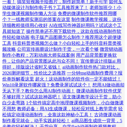
一看！
搞笑短视频手绘图片，制作超简单！新手可学
如何互
动媒体设计与制作电子书？工具推荐来了！
老师加班少！小
学生微课视频制作懒人方法
免费的微课制作软件推荐用哪
个？一线教师实测后的答案在这里
制作微课教学视频，这份
详细教程值得用心收好
AI在线写作神器好用吗？试试这个工
具就知道了
操作简单还不用下载软件，这款在线动画制作软
件轻松做动画
电子版产品图册怎么制作？推荐用这个超便捷
工具
抖音科普类视频怎么做？小白轻松上手的抖音科普类视
频攻略
公司宣传画册设计制作干货，一次看个够
微营销动画
制作小教程：万彩动画大师实战案例
用产品背景图更换软
件，让你的产品背景图从此与众不同！
宣传册设计排版ai 用
得好，排版设计省时又省钱！
ai动画制作软件热门款对比，
2026测评细节，性价比之选推荐
一分钟mg动画制作费用？报
价单拆解看这里
超火！这动画制作的软件你一定不能错过！
Win10录屏软件哪家强？免费录屏试试这个！
想用AI做动画却
无从下手？教你怎么用AI制作动画！
微课动画制作软件优芽
不够好用？试试这款神器吧！
语文微课教学设计干货，助小
白少走弯路
1个软件搞定高中地理微课视频制作，小白做微课
不用愁
教师必备：用AI生成微课，轻松应对线上教学需求
轻
松搞定动漫动画制作，全靠这款神秘小工具！
古诗微课动画
制作看完就会，动手实践超轻松！
ai商品图生成统一背景，5
步教你轻松解决！
干货分享，自学flash动画制作视频教程，