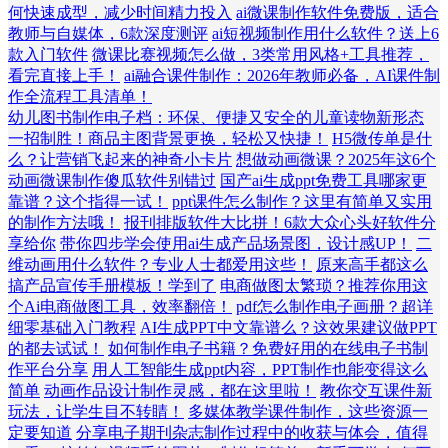
何快速成型，减少时间精力投入
ai微课制作软件免费版，适合
教师与自媒体，6款深度测评
ai短视频制作用什么软件？送上6
款入门软件
微课比赛视频怎么做，3类常用风格+工具推荐，
看完直接上手！
ai融合课件制作：2026年教师必备，AI课件制
作全流程工具清单！
幼儿图书制作电子档：环保、便捷又安全的儿童读物新形态
一招制胜！商品主图背景更换，轻松又快捷！
H5微传单是什
么？让营销飞起来的神奇小卡片
想做动画微课？2025年这6个
动画微课制作傻瓜软件别错过
国产ai生成ppt免费工具哪家更
靠谱？这个指得一试！
ppt课件怎么制作？这里有简单又实用
的制作方法哦！
报刊排版软件大比拼！6款大众心头好软件分
享给你
带你四步学会使用ai生成产品场景图，设计感UP！
二
维动画用什么软件？专业人士都爱用这些！
原来高手都这么
搞产品宣传手册模板！学到了
电商做图太繁琐？推荐你用这
个Ai电商做图工具，效率翻倍！
pdf怎么制作电子画册？超详
细零基础入门教程
AI生成PPT中文靠谱么？这效果建议做PPT
的都去试试！
如何制作电子书籍？免费好用的在线电子书制
作平台分享
用人工智能生成ppt内容，PPT制作也能变得这么
简单
动画作品设计制作灵感，都在这里啦！
教你交互课件新
玩法，让学生目不转睛！
多媒体教学课件制作，这些资源一
定要知道
分享电子期刊杂志制作过程中的收获与体会，值得