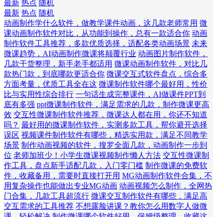
最新
热点
随机
最新
热点
随机
动画制作学什么软件，做教学课件动画，这几款老师常用
微
课动画制作软件对比，从功能到操作，总有一款适合你
动画
制作软件工具推荐，多款优质选择，适配各类动画场景
未来
微课趋势，AI动画制作微课将颠覆行业
动画图片制作软件，
几款干货整理，新手老手都适用
微课动画制作软件，对比几
款热门款，到底哪款更适合你
微课交互式软件盘点，综合多
方面考量，优质工具全在这
微课制作软件哪个最好用，性价
比与实用性综合排行
一句话生成完整课件，AI做课件PPT到
底有多强
ppt微课制作软件，满足需求的几款，制作微课更高
效
交互性微课制作软件推荐，微课达人都在用，你还不知道
吗？
最好用的微课制作软件，实测多款工具，帮你避开选择
误区
视频课件制作软件有哪些，精选实用款，满足不同教学
场景
制作动画视频的软件，搜罗全面几款，动画制作一步到
位
老师加班少！小学生微课视频制作懒人方法
交互性微课制
作工具，盘点新手适配几款，入门零门槛
制作微课的免费软
件，收藏备用，需要时直接打开用
MG动画制作软件合集，不
用复杂操作也能做出专业MG动画
动画视频怎么制作，全网热
门合集，几款工具超流行
微课交互制作软件有哪些，满足高
交互需求的工具推荐
不想露脸讲课？教你怎么用数字人做微
课，轻松解决
制作微课哪个软件好用，保姆级整理，收藏这