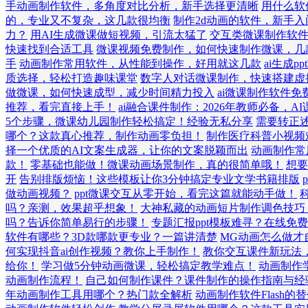
手动画制作软件，多角度对比分析，新手选择更清晰
用什么软
的，专业又不复杂，这几款很均衡
制作2d动画的软件，新手
力？
用AI生成微课做短视频，引流太猛了
交互类微课制作软
快速找到合适工具
微课视频免费制作，如何快速制作微课，几
手
动画制作常用软件，从性能到操作，好用就这几款
ai生成
质选择，轻松打造趣味课堂
数字人对话微课制作，快速搭建虚
做微课，如何快速成型，减少时间精力投入
ai微课制作软件
推荐，看完直接上手！
ai融合课件制作：2026年教师必备，
5个步骤，微课幼儿园制作轻松搞定！经验无私分享
需要转正述
哪个？这款真心推荐，制作动画零负担！
制作医疗科普小视频
择一个优质的AI文案生成器，让你的文案脱颖而出
动画制作常
款！
零基础也能做！微课动画场景制作，真的很简单哦！
想要
开
告别排版烦恼！这些模板让你3分钟搞定专业文学书籍排版
做动画视频？
ppt微课交互从零开始，看完这篇就能动手做！
吗？亲测，效果超乎想象！
大神私藏的动画短片制作调色技巧
吗？告诉你简单易行的步骤！
专题汇报ppt模板难寻？在线免
软件有哪些？3D款哪款更专业？一篇讲清楚
MG动画怎么做才
何实现抖音ai创作视频？教你上手制作！
教你交互课件新玩法
给你！
学习做5分钟动画微课，轻松搞定教学难点！
动画制作
动画制作流程！
自己如何制作课件？课件制作的操作指南与经
年动画制作工具用哪个？热门款全解析
动画制作软件Flash