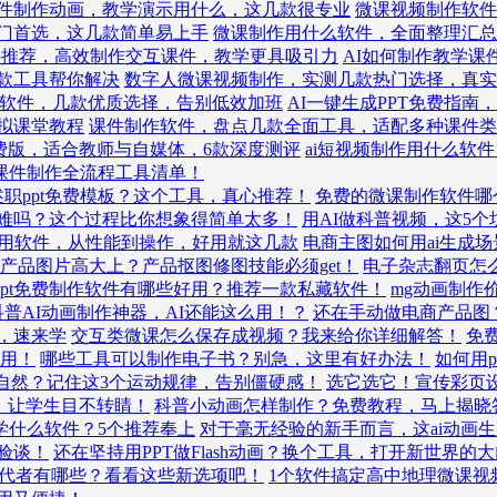
件制作动画，教学演示用什么，这几款很专业
微课视频制作软件
入门首选，这几款简单易上手
微课制作用什么软件，全面整理汇总
件推荐，高效制作交互课件，教学更具吸引力
AI如何制作教学课
款工具帮你解决
数字人微课视频制作，实测几款热门选择，真实
ppt软件，几款优质选择，告别低效加班
AI一键生成PPT免费指
拟课堂教程
课件制作软件，盘点几款全面工具，适配多种课件类
免费版，适合教师与自媒体，6款深度测评
ai短视频制作用什么软
AI课件制作全流程工具清单！
职ppt免费模板？这个工具，真心推荐！
免费的微课制作软件哪
难吗？这个过程比你想象得简单太多！
用AI做科普视频，这5
用软件，从性能到操作，好用就这几款
电商主图如何用ai生成
产品图片高大上？产品抠图修图技能必须get！
电子杂志翻页怎
ppt免费制作软件有哪些好用？推荐一款私藏软件！
mg动画制作
科普AI动画制作神器，AI还能这么用！？
还在手动做电商产品图
，速来学
交互类微课怎么保存成视频？我来给你详细解答！
免
费用！
哪些工具可以制作电子书？别急，这里有好办法！
如何用
自然？记住这3个运动规律，告别僵硬感！
选它选它！宣传彩页
，让学生目不转睛！
科普小动画怎样制作？免费教程，马上揭晓
学什么软件？5个推荐奉上
对于毫无经验的新手而言，这ai动画
验谈！
还在坚持用PPT做Flash动画？换个工具，打开新世界的
的替代者有哪些？看看这些新选项吧！
1个软件搞定高中地理微课视