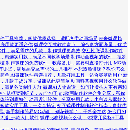
件工具推荐，多款优质选择，适配各类动画场景
未来微课趋
到底哪款更适合你
微课交互式软件盘点，综合多方面考量，优质
作软件，满足需求的几款，制作微课更高效
交互性微课制作软件
，精选实用款，满足不同教学场景
制作动画视频的软件，搜罗
槛
制作微课的免费软件，收藏备用，需要时直接打开用
MG动
有哪些，满足高交互需求的工具推荐
不想露脸讲课？教你怎么
简单
Ai微课软件精选推荐，几款好用工具，适合零基础用户
新
，几款干货分享，做课从此更简单
动画科普视频用什么软件做
，满足各类制作人群
微课AI人物说话，如何让虚拟人更有亲和
件？从框架到细节，AI全包了
mg动画制作软件合集分享，帮你
体验到底如何
动画设计软件，分享好用几款，小白该从哪款入
南，多款实用工具，一次全搞定
交互式课件制作软件指南，多款优
型
新手制作简易MG动画，别花钱学了，干货全在这
怎么用AI
件？送上6款入门软件
微课比赛视频怎么做，3类常用风格+工具
返工？因为没摸透动画的制作流程
告别复杂，简易mg动画制作