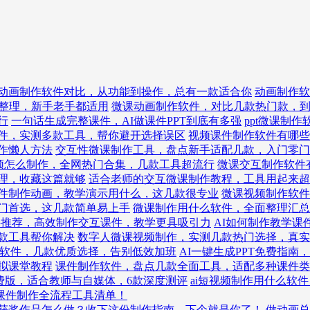
动画制作软件对比，从功能到操作，总有一款适合你
动画制作软
整理，新手老手都适用
微课动画制作软件，对比几款热门款，
行
一句话生成完整课件，AI做课件PPT到底有多强
ppt微课制
件，实测多款工具，帮你避开选择误区
视频课件制作软件有哪些
作懒人方法
交互性微课制作工具，盘点新手适配几款，入门零门
频怎么制作，全网热门合集，几款工具超流行
微课交互制作软件
理，收藏这篇就够
适合老师的交互微课制作教程，工具用起来超
件制作动画，教学演示用什么，这几款很专业
微课视频制作软件
入门首选，这几款简单易上手
微课制作用什么软件，全面整理汇总
件推荐，高效制作交互课件，教学更具吸引力
AI如何制作教学课
款工具帮你解决
数字人微课视频制作，实测几款热门选择，真实
ppt软件，几款优质选择，告别低效加班
AI一键生成PPT免费指
拟课堂教程
课件制作软件，盘点几款全面工具，适配多种课件类
免费版，适合教师与自媒体，6款深度测评
ai短视频制作用什么软
AI课件制作全流程工具清单！
获奖作品怎么做？收下这份制作指南，下个就是你了！
做动画总