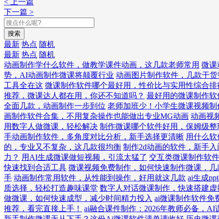
< 上一篇
下一篇 >
搜索
最新
热点
随机
最新
热点
随机
动画制作学什么软件，做教学课件动画，这几款老师常用
微课
势，AI动画制作微课将颠覆行业
动画图片制作软件，几款干货
工具全在这
微课制作软件哪个最好用，性价比与实用性综合排
推荐，微课达人都在用，你还不知道吗？
最好用的微课制作软
全面几款，动画制作一步到位
老师加班少！小学生微课视频制
画制作软件合集，不用复杂操作也能做出专业MG动画
动画视
用数字人做微课，轻松解决
制作微课哪个软件好用，保姆级整
手动画制作软件，多角度对比分析，新手选择更清晰
用什么软
的，专业又不复杂，这几款很均衡
制作2d动画的软件，新手
力？
用AI生成微课做短视频，引流太猛了
交互类微课制作软
快速找到合适工具
微课视频免费制作，如何快速制作微课，几
手
动画制作常用软件，从性能到操作，好用就这几款
ai生成
质选择，轻松打造趣味课堂
数字人对话微课制作，快速搭建虚
做微课，如何快速成型，减少时间精力投入
ai微课制作软件
推荐，看完直接上手！
ai融合课件制作：2026年教师必备，
新手制作微课无从下手？这份Ai微课软件清单请收好
历史微课