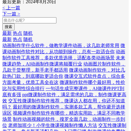
最后更新：2024年8月20日
< 上一篇
下一篇 >
搜索
最新
热点
随机
最新
热点
随机
动画制作学什么软件，做教学课件动画，这几款老师常用
微
课动画制作软件对比，从功能到操作，总有一款适合你
动画
制作软件工具推荐，多款优质选择，适配各类动画场景
未来
微课趋势，AI动画制作微课将颠覆行业
动画图片制作软件，
几款干货整理，新手老手都适用
微课动画制作软件，对比几
款热门款，到底哪款更适合你
微课交互式软件盘点，综合多
方面考量，优质工具全在这
微课制作软件哪个最好用，性价
比与实用性综合排行
一句话生成完整课件，AI做课件PPT到
底有多强
ppt微课制作软件，满足需求的几款，制作微课更高
效
交互性微课制作软件推荐，微课达人都在用，你还不知道
吗？
最好用的微课制作软件，实测多款工具，帮你避开选择
误区
视频课件制作软件有哪些，精选实用款，满足不同教学
场景
制作动画视频的软件，搜罗全面几款，动画制作一步到
位
老师加班少！小学生微课视频制作懒人方法
交互性微课制