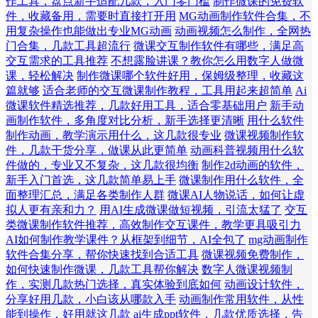
作工具，盘点新手适配几款，入门零门槛
制作微课的免费软
件，收藏备用，需要时直接打开用
MG动画制作软件合集，不
用复杂操作也能做出专业MG动画
动画视频怎么制作，全网热
门合集，几款工具超流行
微课交互制作软件有哪些，满足高
交互需求的工具推荐
不想露脸讲课？教你怎么用数字人做微
课，轻松解决
制作微课哪个软件好用，保姆级整理，收藏这
篇就够
适合老师的交互微课制作教程，工具用起来超简单
Ai
微课软件精选推荐，几款好用工具，适合零基础用户
新手动
画制作软件，多角度对比分析，新手选择更清晰
用什么软件
制作动画，教学演示用什么，这几款很专业
微课视频制作软
件，几款干货分享，做课从此更简单
动画科普视频用什么软
件做的，专业又不复杂，这几款很均衡
制作2d动画的软件，
新手入门首选，这几款简单易上手
微课制作用什么软件，全
面整理汇总，满足各类制作人群
微课AI人物说话，如何让虚
拟人更有亲和力？
用AI生成微课做短视频，引流太猛了
交互
类微课制作软件推荐，高效制作交互课件，教学更具吸引力
AI如何制作教学课件？从框架到细节，AI全包了
mg动画制作
软件合集分享，帮你快速找到合适工具
微课视频免费制作，
如何快速制作微课，几款工具帮你解决
数字人微课视频制
作，实测几款热门选择，真实体验到底如何
动画设计软件，
分享好用几款，小白该从哪款入手
动画制作常用软件，从性
能到操作，好用就这几款
ai生成ppt软件，几款优质选择，告