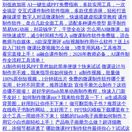
别低效加班
AI一键生成PPT免费指南，多款实用工具，一次
全搞定
交互式课件制作软件指南，多款优质选择，轻松打造
趣味课堂
数字人对话微课制作，快速搭建虚拟课堂教程
课件
制作软件，盘点几款全面工具，适配多种课件类型
新手制作
简易MG动画，别花钱学了，干货全在这
怎么用AI做微课，如
何快速成型，减少时间精力投入
ai微课制作软件免费版，适合
教师与自媒体，6款深度测评
ai短视频制作用什么软件？送上6
款入门软件
微课比赛视频怎么做，3类常用风格+工具推荐，
看完直接上手！
ai融合课件制作：2026年教师必备，AI课件制
作全流程工具清单！
AI制作科技风PPT竟然如此简单便捷？快来试试
微课设计与
制作并不难，我来指导你如何操作！
ai制作视频，批量做
100%原创短视频，1分钟就出片
免费的微课制作软件哪个更
实用，针对不同需求，推荐适配款
宣传手册怎么制作？这些
步骤不能省！
超好学的flash简单动画制作教程，快速入门新
手友好！
如何制作微课ppt？我来给你普及一下！
ai生成高级
背景图，好用到让你停不下来！
做可翻页电子书？推荐这个
在线电子书制作网站，太好用了！
PPT快闪模板下载哪里有？
这个工具一用就停不下来！
炫酷的Flash电子画册如何制作？
用它小白也能轻松上手！
产品电子画册怎么做？超详细教
程，连细节都讲透了
哪款微课PPT制作软件最得你心？试试这