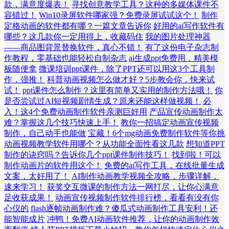
款，满意度爆表！
寻找创意教学工具？这种的多媒体课件不
容错过！
Win10录屏软件哪家强？免费录屏试试这个！
制作
定格动画的软件都有哪？一篇文章告诉你
好用的ai写作软件有
哪些？这几款你一定用得上，收藏码住
我的图片处理神器
——商品图背景替换软件，真心不错！
有了这份电子杂志制
作教程，零基础也能轻松自制杂志
ai生成ppt免费用，精美模
板随便拿
微课培训ppt课件，除了PPT还可以用这3个工具制
作，强推！
科普动画视频怎么做才好？5步教会你，快来试
试！
ppt课件怎么制作？这里有简单又实用的制作方法哦！
你
是否尝试过AI短视频剧情生成？原来还能这样做视频！
必
入！这4个免费动画制作软件亲测巨好用
产品宣传动画制作太
难？掌握这几个技巧快速上手！
教你一招搞定动画宣传视频
制作，自己动手也能做
宝藏！6个mg动画免费制作软件等你挑
动画视频教学软件用哪个？从功能全面性看这几款
想知道PPT
制作的诀窍吗？告诉你几个ppt课件制作技巧！
找到啦！可以
制作动画片的软件用这个！
免费的ai写作工具，在线批量生成
文案，太好用了！
AI制作动画教学视频全攻略，步骤详解，
速来学习！
获奖交互微课的制作方法一网打尽，让你心满意
足收获成果！
动画宣传视频制作软件排行榜，看看有没有你
心仪的
flash逐帧动画制作难？傻瓜式动画制作工具安利！还
能智能成片
冲鸭！免费AI动画软件推荐，让你的动画制作效