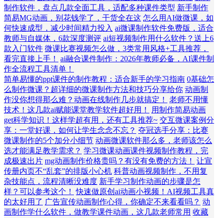
制作软件，盘点几款全面工具，适配多种课件类型
新手制作
简易MG动画，别花钱学了，干货全在这
怎么用AI做微课，如
何快速成型，减少时间精力投入
ai微课制作软件免费版，适合
教师与自媒体，6款深度测评
ai短视频制作用什么软件？送上6
款入门软件
微课比赛视频怎么做，3类常用风格+工具推荐，
看完直接上手！
ai融合课件制作：2026年教师必备，AI课件制
作全流程工具清单！
简单易懂的ppt课件的制作教程：适合新手的学习指南
0基础怎
么制作微课？超详细的微课制作方法和技巧分享给你
动画制
作没你想得那么难？动画在线制作几步就搞定！
老师不用懂
技术！这几款ai赋能课堂教学软件超好用！
用制作简易动画
get科学知识！这样学超有用，还有工具推荐~
交互微课案例分
享：一堂好课，如何让学生念念不忘？
夺冠选手分享：比赛
微课制作的5个加分小细节
动画微课软件那么多，老师该怎么
选才能满足教学需求？
学习微课动画课件视频制作教程，完
成极速出片
mg动画制作价格贵吗？有没有免费的方法！
让宣
传册内页不“乱套”的排版小心机
科普动画视频制作，不用复
杂技能点，流程清晰没难度
新手学习制作动画的步骤是怎
样？可以参考这个！
快速做原创ai动画小视频！AI视频工具真
的太好用了
广告宣传动画制作心得，你确定不来看看吗？
动
画制作学什么软件，做教学课件动画，这几款老师常用
收藏