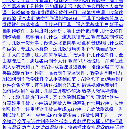
门合集，几款工具超流行
微课交互制作软件有哪些，满足高
交互需求的工具推荐
不想露脸讲课？教你怎么用数字人做微
课，轻松解决
制作微课哪个软件好用，保姆级整理，收藏这
篇就够
适合老师的交互微课制作教程，工具用起来超简单
Ai
微课软件精选推荐，几款好用工具，适合零基础用户
新手动
画制作软件，多角度对比分析，新手选择更清晰
用什么软件
制作动画，教学演示用什么，这几款很专业
微课视频制作软
件，几款干货分享，做课从此更简单
动画科普视频用什么软
件做的，专业又不复杂，这几款很均衡
制作2d动画的软件，
新手入门首选，这几款简单易上手
微课制作用什么软件，全
面整理汇总，满足各类制作人群
微课AI人物说话，如何让虚
拟人更有亲和力？
用AI生成微课做短视频，引流太猛了
交互
类微课制作软件推荐，高效制作交互课件，教学更具吸引力
AI如何制作教学课件？从框架到细节，AI全包了
mg动画制作
软件合集分享，帮你快速找到合适工具
微课视频免费制作，
如何快速制作微课，几款工具帮你解决
数字人微课视频制
作，实测几款热门选择，真实体验到底如何
动画设计软件，
分享好用几款，小白该从哪款入手
动画制作常用软件，从性
能到操作，好用就这几款
ai生成ppt软件，几款优质选择，告
别低效加班
AI一键生成PPT免费指南，多款实用工具，一次
全搞定
交互式课件制作软件指南，多款优质选择，轻松打造
趣味课堂
数字人对话微课制作，快速搭建虚拟课堂教程
课件