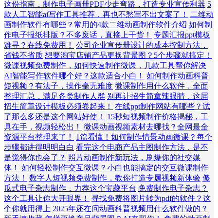
这份指南，制作电子画册PDF少走弯路，打造专业宣传利器
5
款人工智能ai写作工具推荐，再也不愁写不出文案了！
二维动
画制作软件有哪些？常用的4款二维动画制作软件介绍
如何制
作电子报纸排版？不多废话，直接上干货！
专题汇报ppt模板
难寻？在线免费用！
公司企业宣传册设计的成本控制方法，
省钱不省质
想要淘宝店铺产品更换背景图？5个步骤就搞定！
微课视频免费制作，如何快速制作微课，几款工具帮你解决
AI智能写作软件哪个好？这款适合小白！
如何制作动画科普
短视频？有法子，操作毫无难度
微课制作用什么软件，全面
整理汇总，满足各类制作人群
别再让招生简章辣眼睛，这届
招生简章设计模板必须卷起来！
在线ppt制作网站有哪些？试
了那么多还是这个网站好使！
15秒短视频制作价格揭秘，工
具在手，视频轻松出！
微课动画视频素材去哪找？全网最全
资源平台整理来了！
1篇看懂！如何制作情景动画微课？每个
步骤都讲得明明白白
看完这个电商产品主图制作方法，是不
是觉得你也会了？
照片动画制作新玩法，刷爆你的社交媒
体！
如何轻松制作交互微课？小白也能搞定的交互微课制作
方法！
数字人短视频免费制作，教你打造专属视频新体验
傻
瓜式电子杂志制作，力荐这个宝藏平台
免费制作电子杂志？
这个工具让你大开眼界！
寻找免费将图片转为pdf的软件？这
个你就用得上
2025年还在问动画科普视频用什么软件做的？