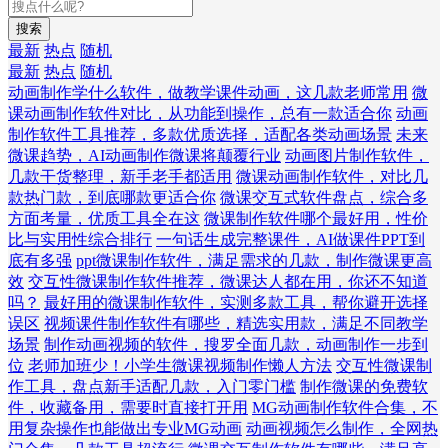
搜索
最新
热点
随机
最新
热点
随机
动画制作学什么软件，做教学课件动画，这几款老师常用
微
课动画制作软件对比，从功能到操作，总有一款适合你
动画
制作软件工具推荐，多款优质选择，适配各类动画场景
未来
微课趋势，AI动画制作微课将颠覆行业
动画图片制作软件，
几款干货整理，新手老手都适用
微课动画制作软件，对比几
款热门款，到底哪款更适合你
微课交互式软件盘点，综合多
方面考量，优质工具全在这
微课制作软件哪个最好用，性价
比与实用性综合排行
一句话生成完整课件，AI做课件PPT到
底有多强
ppt微课制作软件，满足需求的几款，制作微课更高
效
交互性微课制作软件推荐，微课达人都在用，你还不知道
吗？
最好用的微课制作软件，实测多款工具，帮你避开选择
误区
视频课件制作软件有哪些，精选实用款，满足不同教学
场景
制作动画视频的软件，搜罗全面几款，动画制作一步到
位
老师加班少！小学生微课视频制作懒人方法
交互性微课制
作工具，盘点新手适配几款，入门零门槛
制作微课的免费软
件，收藏备用，需要时直接打开用
MG动画制作软件合集，不
用复杂操作也能做出专业MG动画
动画视频怎么制作，全网热