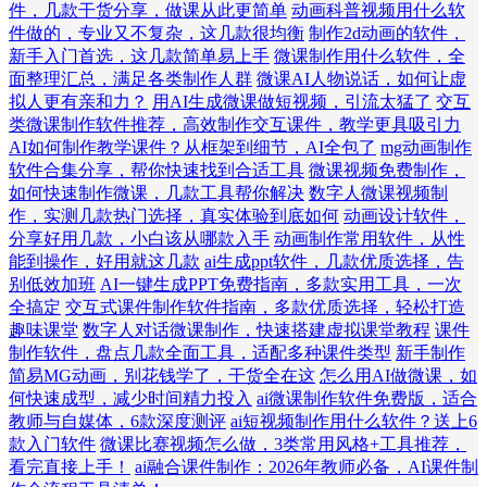
件，几款干货分享，做课从此更简单
动画科普视频用什么软
件做的，专业又不复杂，这几款很均衡
制作2d动画的软件，
新手入门首选，这几款简单易上手
微课制作用什么软件，全
面整理汇总，满足各类制作人群
微课AI人物说话，如何让虚
拟人更有亲和力？
用AI生成微课做短视频，引流太猛了
交互
类微课制作软件推荐，高效制作交互课件，教学更具吸引力
AI如何制作教学课件？从框架到细节，AI全包了
mg动画制作
软件合集分享，帮你快速找到合适工具
微课视频免费制作，
如何快速制作微课，几款工具帮你解决
数字人微课视频制
作，实测几款热门选择，真实体验到底如何
动画设计软件，
分享好用几款，小白该从哪款入手
动画制作常用软件，从性
能到操作，好用就这几款
ai生成ppt软件，几款优质选择，告
别低效加班
AI一键生成PPT免费指南，多款实用工具，一次
全搞定
交互式课件制作软件指南，多款优质选择，轻松打造
趣味课堂
数字人对话微课制作，快速搭建虚拟课堂教程
课件
制作软件，盘点几款全面工具，适配多种课件类型
新手制作
简易MG动画，别花钱学了，干货全在这
怎么用AI做微课，如
何快速成型，减少时间精力投入
ai微课制作软件免费版，适合
教师与自媒体，6款深度测评
ai短视频制作用什么软件？送上6
款入门软件
微课比赛视频怎么做，3类常用风格+工具推荐，
看完直接上手！
ai融合课件制作：2026年教师必备，AI课件制