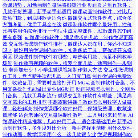
微课趋势，AI动画制作微课将颠覆行业
动画图片制作软件，
几款干货整理，新手老手都适用
微课动画制作软件，对比几
款热门款，到底哪款更适合你
微课交互式软件盘点，综合多
方面考量，优质工具全在这
微课制作软件哪个最好用，性价
比与实用性综合排行
一句话生成完整课件，AI做课件PPT到
底有多强
ppt微课制作软件，满足需求的几款，制作微课更高
效
交互性微课制作软件推荐，微课达人都在用，你还不知道
吗？
最好用的微课制作软件，实测多款工具，帮你避开选择
误区
视频课件制作软件有哪些，精选实用款，满足不同教学
场景
制作动画视频的软件，搜罗全面几款，动画制作一步到
位
老师加班少！小学生微课视频制作懒人方法
交互性微课制
作工具，盘点新手适配几款，入门零门槛
制作微课的免费软
件，收藏备用，需要时直接打开用
MG动画制作软件合集，不
用复杂操作也能做出专业MG动画
动画视频怎么制作，全网热
门合集，几款工具超流行
微课交互制作软件有哪些，满足高
交互需求的工具推荐
不想露脸讲课？教你怎么用数字人做微
课，轻松解决
制作微课哪个软件好用，保姆级整理，收藏这
篇就够
适合老师的交互微课制作教程，工具用起来超简单
Ai
微课软件精选推荐，几款好用工具，适合零基础用户
新手动
画制作软件，多角度对比分析，新手选择更清晰
用什么软件
制作动画，教学演示用什么，这几款很专业
微课视频制作软