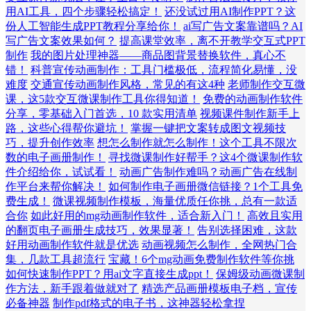
用AI工具，四个步骤轻松搞定！
还没试过用AI制作PPT？这
份人工智能生成PPT教程分享给你！
ai写广告文案靠谱吗？AI
写广告文案效果如何？
提高课堂效率，离不开教学交互式PPT
制作
我的图片处理神器——商品图背景替换软件，真心不
错！
科普宣传动画制作：工具门槛极低，流程简化易懂，没
难度
交通宣传动画制作风格，常见的有这4种
老师制作交互微
课，这5款交互微课制作工具你得知道！
免费的动画制作软件
分享，零基础入门首选，10 款实用清单
视频课件制作新手上
路，这些心得帮你避坑！
掌握一键把文案转成图文视频技
巧，提升创作效率
想怎么制作就怎么制作！这个工具不限次
数的电子画册制作！
寻找微课制作好帮手？这4个微课制作软
件介绍给你，试试看！
动画广告制作难吗？动画广告在线制
作平台来帮你解决！
如何制作电子画册微信链接？1个工具免
费生成！
微课视频制作模板，海量优质任你挑，总有一款适
合你
如此好用的mg动画制作软件，适合新入门！
高效且实用
的翻页电子画册生成技巧，效果显著！
告别选择困难，这款
好用动画制作软件就是优选
动画视频怎么制作，全网热门合
集，几款工具超流行
宝藏！6个mg动画免费制作软件等你挑
如何快速制作PPT？用ai文字直接生成ppt！
保姆级动画微课制
作方法，新手跟着做就对了
精选产品画册模板电子档，宣传
必备神器
制作pdf格式的电子书，这神器轻松拿捏