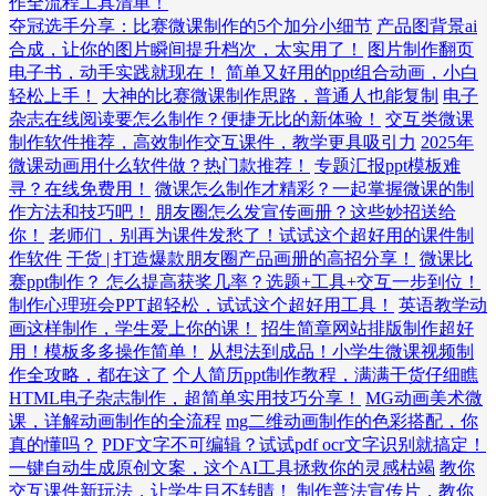
作全流程工具清单！
夺冠选手分享：比赛微课制作的5个加分小细节
产品图背景ai
合成，让你的图片瞬间提升档次，太实用了！
图片制作翻页
电子书，动手实践就现在！
简单又好用的ppt组合动画，小白
轻松上手！
大神的比赛微课制作思路，普通人也能复制
电子
杂志在线阅读要怎么制作？便捷无比的新体验！
交互类微课
制作软件推荐，高效制作交互课件，教学更具吸引力
2025年
微课动画用什么软件做？热门款推荐！
专题汇报ppt模板难
寻？在线免费用！
微课怎么制作才精彩？一起掌握微课的制
作方法和技巧吧！
朋友圈怎么发宣传画册？这些妙招送给
你！
老师们，别再为课件发愁了！试试这个超好用的课件制
作软件
干货 | 打造爆款朋友圈产品画册的高招分享！
微课比
赛ppt制作？ 怎么提高获奖几率？选题+工具+交互一步到位！
制作心理班会PPT超轻松，试试这个超好用工具！
英语教学动
画这样制作，学生爱上你的课！
招生简章网站排版制作超好
用！模板多多操作简单！
从想法到成品！小学生微课视频制
作全攻略，都在这了
个人简历ppt制作教程，满满干货仔细瞧
HTML电子杂志制作，超简单实用技巧分享！
MG动画美术微
课，详解动画制作的全流程
mg二维动画制作的色彩搭配，你
真的懂吗？
PDF文字不可编辑？试试pdf ocr文字识别就搞定！
一键自动生成原创文案，这个AI工具拯救你的灵感枯竭
教你
交互课件新玩法，让学生目不转睛！
制作普法宣传片，教你