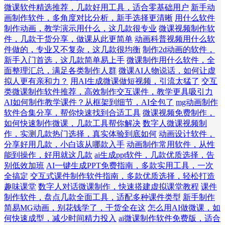
微课软件精选推荐，几款好用工具，适合零基础用户
新手动
画制作软件，多角度对比分析，新手选择更清晰
用什么软件
制作动画，教学演示用什么，这几款很专业
微课视频制作软
件，几款干货分享，做课从此更简单
动画科普视频用什么软
件做的，专业又不复杂，这几款很均衡
制作2d动画的软件，
新手入门首选，这几款简单易上手
微课制作用什么软件，全
面整理汇总，满足各类制作人群
微课AI人物说话，如何让虚
拟人更有亲和力？
用AI生成微课做短视频，引流太猛了
交互
类微课制作软件推荐，高效制作交互课件，教学更具吸引力
AI如何制作教学课件？从框架到细节，AI全包了
mg动画制作
软件合集分享，帮你快速找到合适工具
微课视频免费制作，
如何快速制作微课，几款工具帮你解决
数字人微课视频制
作，实测几款热门选择，真实体验到底如何
动画设计软件，
分享好用几款，小白该从哪款入手
动画制作常用软件，从性
能到操作，好用就这几款
ai生成ppt软件，几款优质选择，告
别低效加班
AI一键生成PPT免费指南，多款实用工具，一次
全搞定
交互式课件制作软件指南，多款优质选择，轻松打造
趣味课堂
数字人对话微课制作，快速搭建虚拟课堂教程
课件
制作软件，盘点几款全面工具，适配多种课件类型
新手制作
简易MG动画，别花钱学了，干货全在这
怎么用AI做微课，如
何快速成型，减少时间精力投入
ai微课制作软件免费版，适合