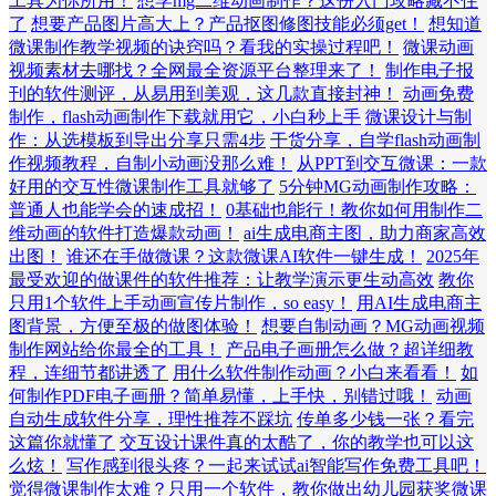
工具为你所用！
想学mg二维动画制作？这份入门攻略藏不住
了
想要产品图片高大上？产品抠图修图技能必须get！
想知道
微课制作教学视频的诀窍吗？看我的实操过程吧！
微课动画
视频素材去哪找？全网最全资源平台整理来了！
制作电子报
刊的软件测评，从易用到美观，这几款直接封神！
动画免费
制作，flash动画制作下载就用它，小白秒上手
微课设计与制
作：从选模板到导出分享只需4步
干货分享，自学flash动画制
作视频教程，自制小动画没那么难！
从PPT到交互微课：一款
好用的交互性微课制作工具就够了
5分钟MG动画制作攻略：
普通人也能学会的速成招！
0基础也能行！教你如何用制作二
维动画的软件打造爆款动画！
ai生成电商主图，助力商家高效
出图！
谁还在手做微课？这款微课AI软件一键生成！
2025年
最受欢迎的做课件的软件推荐：让教学演示更生动高效
教你
只用1个软件上手动画宣传片制作，so easy！
用AI生成电商主
图背景，方便至极的做图体验！
想要自制动画？MG动画视频
制作网站给你最全的工具！
产品电子画册怎么做？超详细教
程，连细节都讲透了
用什么软件制作动画？小白来看看！
如
何制作PDF电子画册？简单易懂，上手快，别错过哦！
动画
自动生成软件分享，理性推荐不踩坑
传单多少钱一张？看完
这篇你就懂了
交互设计课件真的太酷了，你的教学也可以这
么炫！
写作感到很头疼？一起来试试ai智能写作免费工具吧！
觉得微课制作太难？只用一个软件，教你做出幼儿园获奖微课