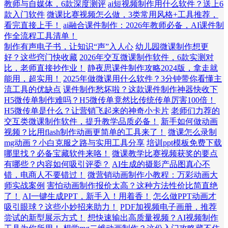
教师与自媒体，6款深度测评
ai短视频制作用什么软件？送上6
款入门软件
微课比赛视频怎么做，3类常用风格+工具推荐，
看完直接上手！
ai融合课件制作：2026年教师必备，AI课件制
作全流程工具清单！
制作有声电子书，让知识“声”入人心
幼儿园微课制作想更
好？这些窍门快收藏
2026年交互微课制作软件，6款实测对
比，老师直接抄作业！
静夜思课件制作攻略2024版，拿走就
能用，超实用！
2025年做微课用什么软件？3分钟带你看懂主
流工具的优缺点
课件制作愁坏啦？这款课件制作神器快收下
H5微传单制作难吗？H5微传单竟然比传统传单厉害100倍！
H5微传单是什么？让营销飞起来的神奇小卡片
老师们力荐的
交互类微课制作软件，提升教学品质必备！
新手如何做动画
视频？比用flash制作动画更简单的工具来了！
微课怎么录制
mg动画？小白克服之路与实用工具分享
培训ppt模板免费下载
哪里找？必备宝藏软件来咯！
微课教学比赛视频获奖的要点
有哪些？内容如何吸引评委？
AI生成的摄影产品图真心不
错，电商人不要错过！
微营销动画制作小教程：万彩动画大
师实战案例
害怕动画制作报价太高？这种方法性价比简直绝
了！
AI一键生成PPT，新手入！用着香！
怎么做PPT动画才
吸引眼球？这些小妙招来助力！
PDF加视频电子画册，推荐
尝试的新型展示方式！
想快速输出高质量视频？AI视频制作