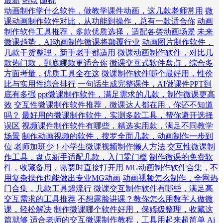
最新
热点
随机
动画制作学什么软件，做教学课件动画，这几款老师常用
微
课动画制作软件对比，从功能到操作，总有一款适合你
动画
制作软件工具推荐，多款优质选择，适配各类动画场景
未来
微课趋势，AI动画制作微课将颠覆行业
动画图片制作软件，
几款干货整理，新手老手都适用
微课动画制作软件，对比几
款热门款，到底哪款更适合你
微课交互式软件盘点，综合多
方面考量，优质工具全在这
微课制作软件哪个最好用，性价
比与实用性综合排行
一句话生成完整课件，AI做课件PPT到
底有多强
ppt微课制作软件，满足需求的几款，制作微课更高
效
交互性微课制作软件推荐，微课达人都在用，你还不知道
吗？
最好用的微课制作软件，实测多款工具，帮你避开选择
误区
视频课件制作软件有哪些，精选实用款，满足不同教学
场景
制作动画视频的软件，搜罗全面几款，动画制作一步到
位
老师加班少！小学生微课视频制作懒人方法
交互性微课制
作工具，盘点新手适配几款，入门零门槛
制作微课的免费软
件，收藏备用，需要时直接打开用
MG动画制作软件合集，不
用复杂操作也能做出专业MG动画
动画视频怎么制作，全网热
门合集，几款工具超流行
微课交互制作软件有哪些，满足高
交互需求的工具推荐
不想露脸讲课？教你怎么用数字人做微
课，轻松解决
制作微课哪个软件好用，保姆级整理，收藏这
篇就够
适合老师的交互微课制作教程，工具用起来超简单
Ai