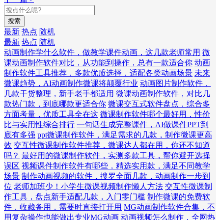
搜索
最新
热点
随机
最新
热点
随机
动画制作学什么软件，做教学课件动画，这几款老师常用
微
课动画制作软件对比，从功能到操作，总有一款适合你
动画
制作软件工具推荐，多款优质选择，适配各类动画场景
未来
微课趋势，AI动画制作微课将颠覆行业
动画图片制作软件，
几款干货整理，新手老手都适用
微课动画制作软件，对比几
款热门款，到底哪款更适合你
微课交互式软件盘点，综合多
方面考量，优质工具全在这
微课制作软件哪个最好用，性价
比与实用性综合排行
一句话生成完整课件，AI做课件PPT到
底有多强
ppt微课制作软件，满足需求的几款，制作微课更高
效
交互性微课制作软件推荐，微课达人都在用，你还不知道
吗？
最好用的微课制作软件，实测多款工具，帮你避开选择
误区
视频课件制作软件有哪些，精选实用款，满足不同教学
场景
制作动画视频的软件，搜罗全面几款，动画制作一步到
位
老师加班少！小学生微课视频制作懒人方法
交互性微课制
作工具，盘点新手适配几款，入门零门槛
制作微课的免费软
件，收藏备用，需要时直接打开用
MG动画制作软件合集，不
用复杂操作也能做出专业MG动画
动画视频怎么制作，全网热