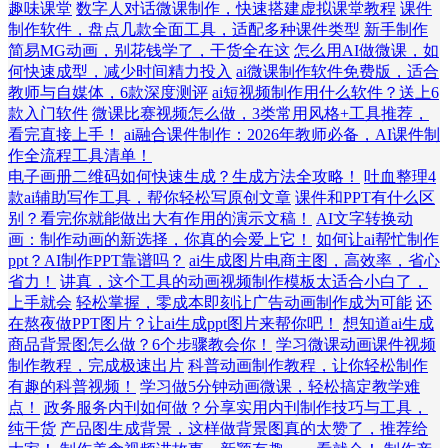
趣味课堂
数字人对话微课制作，快速搭建虚拟课堂教程
课件
制作软件，盘点几款全面工具，适配多种课件类型
新手制作
简易MG动画，别花钱学了，干货全在这
怎么用AI做微课，如
何快速成型，减少时间精力投入
ai微课制作软件免费版，适合
教师与自媒体，6款深度测评
ai短视频制作用什么软件？送上6
款入门软件
微课比赛视频怎么做，3类常用风格+工具推荐，
看完直接上手！
ai融合课件制作：2026年教师必备，AI课件制
作全流程工具清单！
电子画册二维码如何快速生成？生成方法全攻略！
吐血整理4
款ai辅助写作工具，帮你轻松写原创文章
课件和PPT有什么区
别？看完你就能做出大有作用的演示文稿！
AI文字转换动
画：制作动画的新选择，你真的会爱上它！
如何让ai帮忙制作
ppt？AI制作PPT靠谱吗？
ai生成图片电商主图，高效率，省心
省力！
讲真，这个工具的动画视频制作模板太适合小白了，
上手就会
轻松掌握，零成本即刻让广告动画制作成为可能
还
在熬夜做PPT图片？让ai生成ppt图片来帮你吧！
想知道ai生成
商品背景图怎么做？6个步骤教会你！
学习微课动画课件视频
制作教程，完成极速出片
科普动画制作教程，让你轻松制作
有趣的科普视频！
学习做5分钟动画微课，轻松搞定教学难
点！
政务服务内刊如何做？分享实用内刊制作技巧与工具，
纯干货
产品图生成背景，这样做背景图真的太赞了，推荐给