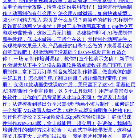
大家！
制作美食视频讲故事，新颖有趣，一看就会！
制作产
品电子画册全攻略，请查收这份实用教程！
如何进行动画制
作？动画制作有什么用？
怎么用AI做微课，如何快速成型，
减少时间精力投入
彩页是什么意思？超简单的解释
怎样制作
反诈宣传动画？速来学！用对工具做动画真不难！
ppt做交互
游戏步骤繁琐，这款工具无门槛，基础操作即可
AI微课制作
新手教程，低成本做课，干货全在这！
怎样制作动画课件，
实现教学效果最大化
产品画册的目录怎么做的？来看看我的
创意实践吧！
想做动画但没基础？flash在线动画制作适合
你！
一场ppt制作培训课程，教你打造个性演示文稿！
新手制
作微课无从下手？这份Ai微课软件清单请收好
靠门窗电子画
册制作，拿下百万订单
抖音短视频制作神器，做自媒体的趁
手好工具！
怎么制作电子翻页画册？超详细教程带电子画
册！
实测10款动画类微课软件后，我只留下了这3个
零基础用
AI 智能制作企业宣传册，这 5 个工具就够！
用产品背景图更
换软件，让你的产品背景图从此与众不同！
微课设计与制
作：从选模板到导出分享只需4步
动画小短片制作，如何讲好
一个故事
MG动画人物对话：9种方式塑造鲜明角色性格
PPT
制作也有捷径？文字ai免费生成ppt教你轻松搞定！
静夜思课
件制作攻略2024版，拿走就能用，超实用！
告诉你，我制作
培训课件的独特方法和经验！
动画式中学物理微课，这样做
获奖几率更大，老师们试试看！
我的图片处理神器——商品