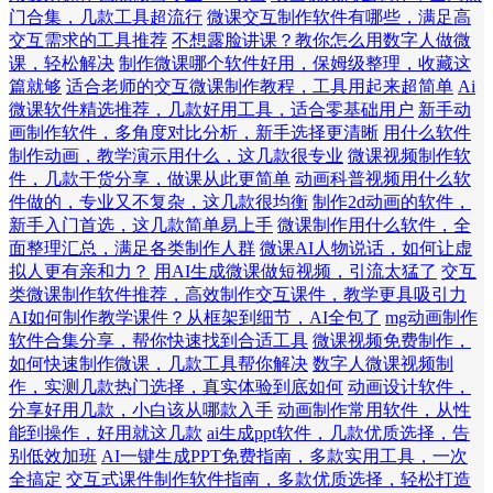
门合集，几款工具超流行
微课交互制作软件有哪些，满足高
交互需求的工具推荐
不想露脸讲课？教你怎么用数字人做微
课，轻松解决
制作微课哪个软件好用，保姆级整理，收藏这
篇就够
适合老师的交互微课制作教程，工具用起来超简单
Ai
微课软件精选推荐，几款好用工具，适合零基础用户
新手动
画制作软件，多角度对比分析，新手选择更清晰
用什么软件
制作动画，教学演示用什么，这几款很专业
微课视频制作软
件，几款干货分享，做课从此更简单
动画科普视频用什么软
件做的，专业又不复杂，这几款很均衡
制作2d动画的软件，
新手入门首选，这几款简单易上手
微课制作用什么软件，全
面整理汇总，满足各类制作人群
微课AI人物说话，如何让虚
拟人更有亲和力？
用AI生成微课做短视频，引流太猛了
交互
类微课制作软件推荐，高效制作交互课件，教学更具吸引力
AI如何制作教学课件？从框架到细节，AI全包了
mg动画制作
软件合集分享，帮你快速找到合适工具
微课视频免费制作，
如何快速制作微课，几款工具帮你解决
数字人微课视频制
作，实测几款热门选择，真实体验到底如何
动画设计软件，
分享好用几款，小白该从哪款入手
动画制作常用软件，从性
能到操作，好用就这几款
ai生成ppt软件，几款优质选择，告
别低效加班
AI一键生成PPT免费指南，多款实用工具，一次
全搞定
交互式课件制作软件指南，多款优质选择，轻松打造