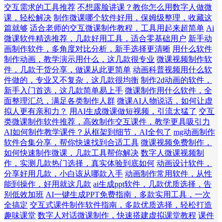
交互需求的工具推荐
不想露脸讲课？教你怎么用数字人做微
课，轻松解决
制作微课哪个软件好用，保姆级整理，收藏这
篇就够
适合老师的交互微课制作教程，工具用起来超简单
Ai
微课软件精选推荐，几款好用工具，适合零基础用户
新手动
画制作软件，多角度对比分析，新手选择更清晰
用什么软件
制作动画，教学演示用什么，这几款很专业
微课视频制作软
件，几款干货分享，做课从此更简单
动画科普视频用什么软
件做的，专业又不复杂，这几款很均衡
制作2d动画的软件，
新手入门首选，这几款简单易上手
微课制作用什么软件，全
面整理汇总，满足各类制作人群
微课AI人物说话，如何让虚
拟人更有亲和力？
用AI生成微课做短视频，引流太猛了
交互
类微课制作软件推荐，高效制作交互课件，教学更具吸引力
AI如何制作教学课件？从框架到细节，AI全包了
mg动画制作
软件合集分享，帮你快速找到合适工具
微课视频免费制作，
如何快速制作微课，几款工具帮你解决
数字人微课视频制
作，实测几款热门选择，真实体验到底如何
动画设计软件，
分享好用几款，小白该从哪款入手
动画制作常用软件，从性
能到操作，好用就这几款
ai生成ppt软件，几款优质选择，告
别低效加班
AI一键生成PPT免费指南，多款实用工具，一次
全搞定
交互式课件制作软件指南，多款优质选择，轻松打造
趣味课堂
数字人对话微课制作，快速搭建虚拟课堂教程
课件