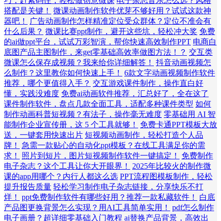
巧，赶紧码住，轻松做创意微课
电子杂志音乐怎么选？风格
搭配是关键！
微课动画制作软件优芽不够好用？试试这款神
器吧！
广告动画制作怎样精准定位受众群体？定位不准会有
什么后果？
微课比赛ppt制作，避开这些坑，轻松冲大奖
免费
的ai做ppt平台，试试万彩智演，帮你快速高效制作PPT
电商白
底图产品主图制作，来get零基础高效率做图方法！？
交互类
微课怎么保存成视频？我来给你详细解答！
抖音动画视频怎
么制作？这里教你如何快速上手！
6款文字动画视频制作软件
推荐，哪个更值得入手？
交互游戏课件制作，操作直白好
懂，实践没难度
免费ai动画软件推荐，汇总好了，全在这了
课件制作软件，盘点几款全面工具，适配多种课件类型
如何
制作动画科普短视频？有法子，操作毫无难度
零基础用 AI 智
能制作企业宣传册，这 5 个工具就够！
免费卡通PPT模板大放
送，一键套用快速出片
短视频动画制作，轻松打造个人品
牌！
急需一款贴心的自动化ppt模板？在线工具满足你的需
求！
照片到短片，图片短视频制作软件一键搞定！
免费制作
电子杂志？这个工具让你大开眼界！
2025年比较火的制作微
课的app用哪个？内行人都这么选
PPT流程图模板制作，轻松
提升报告质量
轻松学习制作电子杂志链接，分享快乐不打
烊！
ppt免费制作软件有哪些好用？推荐一款私藏软件！
白底
产品图更换背景怎么实现？用AI工具简单实用！
pdf怎么制作
电子画册？超详细零基础入门教程
ai替换产品背景，高效出