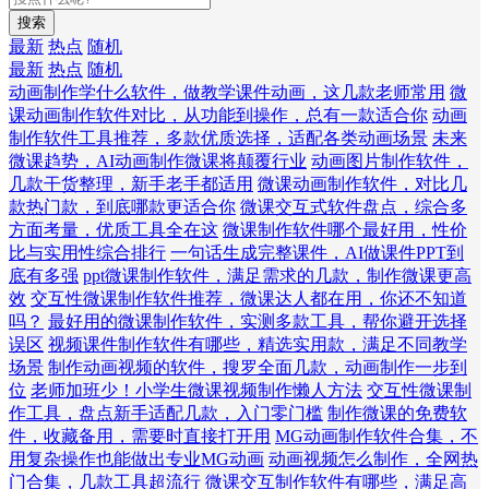
搜索
最新
热点
随机
最新
热点
随机
动画制作学什么软件，做教学课件动画，这几款老师常用
微
课动画制作软件对比，从功能到操作，总有一款适合你
动画
制作软件工具推荐，多款优质选择，适配各类动画场景
未来
微课趋势，AI动画制作微课将颠覆行业
动画图片制作软件，
几款干货整理，新手老手都适用
微课动画制作软件，对比几
款热门款，到底哪款更适合你
微课交互式软件盘点，综合多
方面考量，优质工具全在这
微课制作软件哪个最好用，性价
比与实用性综合排行
一句话生成完整课件，AI做课件PPT到
底有多强
ppt微课制作软件，满足需求的几款，制作微课更高
效
交互性微课制作软件推荐，微课达人都在用，你还不知道
吗？
最好用的微课制作软件，实测多款工具，帮你避开选择
误区
视频课件制作软件有哪些，精选实用款，满足不同教学
场景
制作动画视频的软件，搜罗全面几款，动画制作一步到
位
老师加班少！小学生微课视频制作懒人方法
交互性微课制
作工具，盘点新手适配几款，入门零门槛
制作微课的免费软
件，收藏备用，需要时直接打开用
MG动画制作软件合集，不
用复杂操作也能做出专业MG动画
动画视频怎么制作，全网热
门合集，几款工具超流行
微课交互制作软件有哪些，满足高