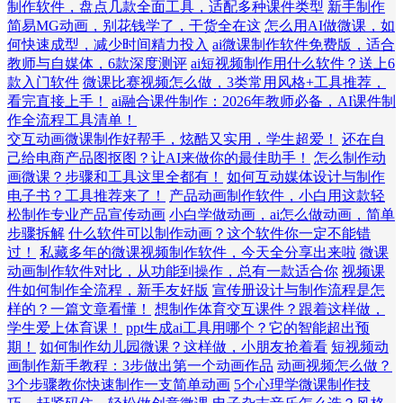
制作软件，盘点几款全面工具，适配多种课件类型
新手制作
简易MG动画，别花钱学了，干货全在这
怎么用AI做微课，如
何快速成型，减少时间精力投入
ai微课制作软件免费版，适合
教师与自媒体，6款深度测评
ai短视频制作用什么软件？送上6
款入门软件
微课比赛视频怎么做，3类常用风格+工具推荐，
看完直接上手！
ai融合课件制作：2026年教师必备，AI课件制
作全流程工具清单！
交互动画微课制作好帮手，炫酷又实用，学生超爱！
还在自
己给电商产品图抠图？让AI来做你的最佳助手！
怎么制作动
画微课？步骤和工具这里全都有！
如何互动媒体设计与制作
电子书？工具推荐来了！
产品动画制作软件，小白用这款轻
松制作专业产品宣传动画
小白学做动画，ai怎么做动画，简单
步骤拆解
什么软件可以制作动画？这个软件你一定不能错
过！
私藏多年的微课视频制作软件，今天全分享出来啦
微课
动画制作软件对比，从功能到操作，总有一款适合你
视频课
件如何制作全流程，新手友好版
宣传册设计与制作流程是怎
样的？一篇文章看懂！
想制作体育交互课件？跟着这样做，
学生爱上体育课！
ppt生成ai工具用哪个？它的智能超出预
期！
如何制作幼儿园微课？这样做，小朋友抢着看
短视频动
画制作新手教程：3步做出第一个动画作品
动画视频怎么做？
3个步骤教你快速制作一支简单动画
5个心理学微课制作技