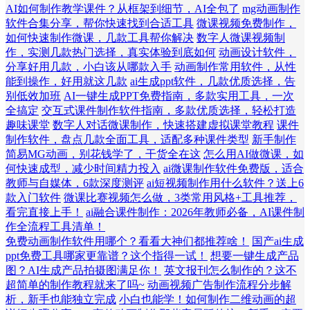
AI如何制作教学课件？从框架到细节，AI全包了
mg动画制作
软件合集分享，帮你快速找到合适工具
微课视频免费制作，
如何快速制作微课，几款工具帮你解决
数字人微课视频制
作，实测几款热门选择，真实体验到底如何
动画设计软件，
分享好用几款，小白该从哪款入手
动画制作常用软件，从性
能到操作，好用就这几款
ai生成ppt软件，几款优质选择，告
别低效加班
AI一键生成PPT免费指南，多款实用工具，一次
全搞定
交互式课件制作软件指南，多款优质选择，轻松打造
趣味课堂
数字人对话微课制作，快速搭建虚拟课堂教程
课件
制作软件，盘点几款全面工具，适配多种课件类型
新手制作
简易MG动画，别花钱学了，干货全在这
怎么用AI做微课，如
何快速成型，减少时间精力投入
ai微课制作软件免费版，适合
教师与自媒体，6款深度测评
ai短视频制作用什么软件？送上6
款入门软件
微课比赛视频怎么做，3类常用风格+工具推荐，
看完直接上手！
ai融合课件制作：2026年教师必备，AI课件制
作全流程工具清单！
免费动画制作软件用哪个？看看大神们都推荐啥！
国产ai生成
ppt免费工具哪家更靠谱？这个指得一试！
想要一键生成产品
图？AI生成产品拍摄图满足你！
英文报刊怎么制作的？这不
超简单的制作教程就来了吗~
动画视频广告制作流程分步解
析，新手也能独立完成
小白也能学！如何制作二维动画的超