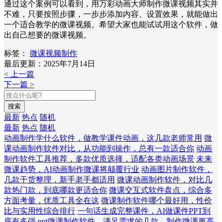
通过这个案例可以看到，用万彩动画大师制作微课视频其实并
不难，只要按照步骤，一步步添加内容、设置效果，就能做出
一个适合教学的微课视频。希望大家也能试试用这个软件，做
出自己想要的微课视频。
标签：
微课视频制作
最后更新：2025年7月14日
< 上一篇
下一篇 >
搜索
最新
热点
随机
最新
热点
随机
动画制作学什么软件，做教学课件动画，这几款老师常用
微
课动画制作软件对比，从功能到操作，总有一款适合你
动画
制作软件工具推荐，多款优质选择，适配各类动画场景
未来
微课趋势，AI动画制作微课将颠覆行业
动画图片制作软件，
几款干货整理，新手老手都适用
微课动画制作软件，对比几
款热门款，到底哪款更适合你
微课交互式软件盘点，综合多
方面考量，优质工具全在这
微课制作软件哪个最好用，性价
比与实用性综合排行
一句话生成完整课件，AI做课件PPT到
底有多强
ppt微课制作软件，满足需求的几款，制作微课更高