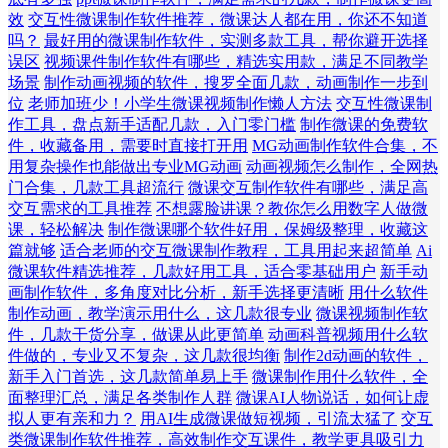
效
交互性微课制作软件推荐，微课达人都在用，你还不知道
吗？
最好用的微课制作软件，实测多款工具，帮你避开选择
误区
视频课件制作软件有哪些，精选实用款，满足不同教学
场景
制作动画视频的软件，搜罗全面几款，动画制作一步到
位
老师加班少！小学生微课视频制作懒人方法
交互性微课制
作工具，盘点新手适配几款，入门零门槛
制作微课的免费软
件，收藏备用，需要时直接打开用
MG动画制作软件合集，不
用复杂操作也能做出专业MG动画
动画视频怎么制作，全网热
门合集，几款工具超流行
微课交互制作软件有哪些，满足高
交互需求的工具推荐
不想露脸讲课？教你怎么用数字人做微
课，轻松解决
制作微课哪个软件好用，保姆级整理，收藏这
篇就够
适合老师的交互微课制作教程，工具用起来超简单
Ai
微课软件精选推荐，几款好用工具，适合零基础用户
新手动
画制作软件，多角度对比分析，新手选择更清晰
用什么软件
制作动画，教学演示用什么，这几款很专业
微课视频制作软
件，几款干货分享，做课从此更简单
动画科普视频用什么软
件做的，专业又不复杂，这几款很均衡
制作2d动画的软件，
新手入门首选，这几款简单易上手
微课制作用什么软件，全
面整理汇总，满足各类制作人群
微课AI人物说话，如何让虚
拟人更有亲和力？
用AI生成微课做短视频，引流太猛了
交互
类微课制作软件推荐，高效制作交互课件，教学更具吸引力