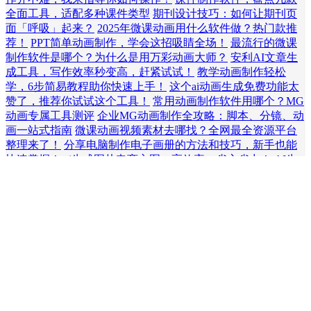
全面工具，适配多种课件类型
期刊设计技巧：如何让期刊页
面「呼吸」起来？
2025年微课动画用什么软件做？热门款推
荐！
PPT简单动画制作，学会这招吸睛全场！
最流行的微课
制作软件是哪个？为什么是用万彩动画大师？
安利AI文章生
成工具，写作效率秒变高，赶紧试试！
教学动画制作轻松
学，6步简易教程助你快速上手！
这个ai动画生成免费功能太
赞了，推荐你试试这个工具！
常用动画制作软件用哪个？MG
动画专属工具测评
企业MG动画制作全攻略：脚本、分镜、动
画一站式指南
微课动画视频素材去哪找？全网最全资源平台
整理来了！
分享电脑制作电子画册的方法和技巧，新手也能
快速掌握！
ai生成图片电商主图，高效率，省心省力！
AI生
成PPT神器！快速、高效、震撼全场！
有了这个flash动画在线
制作软件，自制小动画一点都不难！
老师制作交互微课，这5
款交互微课制作工具你得知道！
超简单的在线制作动画！新
手大胆尝试
超简单的小学一年级语文微课制作方法，1个软件
就搞定
如何高效制作微课？微课ppt制作软件推荐这些选择
2025年最新！微课交互制作软件有哪些好用的推荐
标签聚合
动画制作软件
电子画册制作
PPT制作
AI生成视频
动画视频制作
交互
式PPT
微课制作软件
微课视频制作