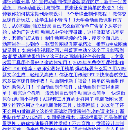
详细步骤分享
MG宣传动画制作那些容易踩的坑，新手一定要
避免！
Flash动画设计与制作，原来还有更简单的办法？
1分
钟教你如何搞定期刊杂志设计，5个步骤全制作教程！
教你交
互课件新玩法，让学生目不转睛！
1天学会动画微课制作方
法，从0基础到独立出课
自己怎么做宣传单广告呢？从零开
始，成为广告大师
动画式中学物理微课，这样做获奖几率更
大，老师们试试看！
制作动画视频的软件，搜罗全面几款，
动画制作一步到位
一张背景图提升商品档次，推荐ai生成图像
背景图！
如何制作视频动画让科普更生动？这个工具能帮到
你
想要动画效果惊艳？这三款动画制作软件必收藏！
ai文案
改写工具哪个最好？这款超实用！
2025年免费交互课件制作
软件TOP9推荐：教师实测好用榜单
爆款标题怎么写？用AI标
题文字生成，轻松又高效！
你还在用传统PPT？快来尝试交互
式多媒体课件制作吧！
动画制作新手福音！简单的动画制作
软件助你入门！
平面动画制作软件，让动画制作变得更简
单！
看完这个教程，没想到自己制作动画这么简单！
快速做
原创ai动画小视频！AI视频工具真的太好用了
电商做图太繁
琐？推荐你用这个Ai电商做图工具，效率翻倍！
2026年了还
不会用AI做微课？这份零基础动画微课制作攻略请收好！
新
手制作简易MG动画，如同搭建积木，基础很重要
产品修图背
景更换，教你快速提升图片质感！不走弯路！
微课设计与制
作并不难，我来指导你如何操作！
课件制作软件，盘点几款