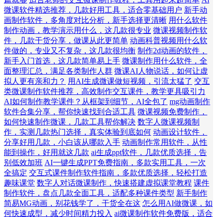
微课软件精选推荐，几款好用工具，适合零基础用户
新手动
画制作软件，多角度对比分析，新手选择更清晰
用什么软件
制作动画，教学演示用什么，这几款很专业
微课视频制作软
件，几款干货分享，做课从此更简单
动画科普视频用什么软
件做的，专业又不复杂，这几款很均衡
制作2d动画的软件，
新手入门首选，这几款简单易上手
微课制作用什么软件，全
面整理汇总，满足各类制作人群
微课AI人物说话，如何让虚
拟人更有亲和力？
用AI生成微课做短视频，引流太猛了
交互
类微课制作软件推荐，高效制作交互课件，教学更具吸引力
AI如何制作教学课件？从框架到细节，AI全包了
mg动画制作
软件合集分享，帮你快速找到合适工具
微课视频免费制作，
如何快速制作微课，几款工具帮你解决
数字人微课视频制
作，实测几款热门选择，真实体验到底如何
动画设计软件，
分享好用几款，小白该从哪款入手
动画制作常用软件，从性
能到操作，好用就这几款
ai生成ppt软件，几款优质选择，告
别低效加班
AI一键生成PPT免费指南，多款实用工具，一次
全搞定
交互式课件制作软件指南，多款优质选择，轻松打造
趣味课堂
数字人对话微课制作，快速搭建虚拟课堂教程
课件
制作软件，盘点几款全面工具，适配多种课件类型
新手制作
简易MG动画，别花钱学了，干货全在这
怎么用AI做微课，如
何快速成型，减少时间精力投入
ai微课制作软件免费版，适合