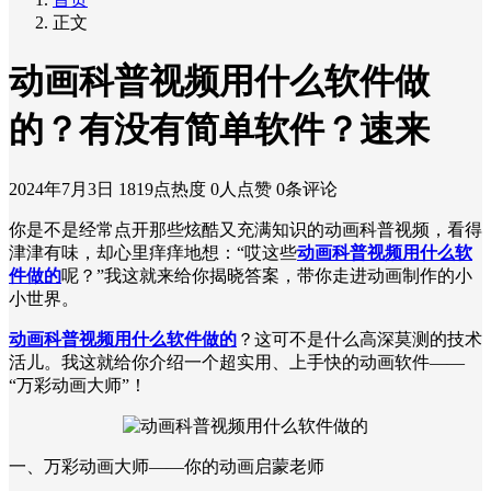
正文
动画科普视频用什么软件做
的？有没有简单软件？速来
2024年7月3日
1819点热度
0人点赞
0条评论
你是不是经常点开那些炫酷又充满知识的动画科普视频，看得
津津有味，却心里痒痒地想：“哎这些
动画科普视频用什么软
件做的
呢？”我这就来给你揭晓答案，带你走进动画制作的小
小世界。
动画科普视频用什么软件做的
？这可不是什么高深莫测的技术
活儿。我这就给你介绍一个超实用、上手快的动画软件——
“万彩动画大师”！
一、万彩动画大师——你的动画启蒙老师