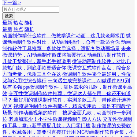
下一篇 >
搜索
最新
热点
随机
最新
热点
随机
动画制作学什么软件，做教学课件动画，这几款老师常用
微
课动画制作软件对比，从功能到操作，总有一款适合你
动画
制作软件工具推荐，多款优质选择，适配各类动画场景
未来
微课趋势，AI动画制作微课将颠覆行业
动画图片制作软件，
几款干货整理，新手老手都适用
微课动画制作软件，对比几
款热门款，到底哪款更适合你
微课交互式软件盘点，综合多
方面考量，优质工具全在这
微课制作软件哪个最好用，性价
比与实用性综合排行
一句话生成完整课件，AI做课件PPT到
底有多强
ppt微课制作软件，满足需求的几款，制作微课更高
效
交互性微课制作软件推荐，微课达人都在用，你还不知道
吗？
最好用的微课制作软件，实测多款工具，帮你避开选择
误区
视频课件制作软件有哪些，精选实用款，满足不同教学
场景
制作动画视频的软件，搜罗全面几款，动画制作一步到
位
老师加班少！小学生微课视频制作懒人方法
交互性微课制
作工具，盘点新手适配几款，入门零门槛
制作微课的免费软
件，收藏备用，需要时直接打开用
MG动画制作软件合集，不