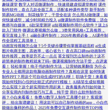
趣味课堂
数字人对话微课制作，快速搭建虚拟课堂教程
课件
制作软件，盘点几款全面工具，适配多种课件类型
新手制作
简易MG动画，别花钱学了，干货全在这
怎么用AI做微课，如
何快速成型，减少时间精力投入
ai微课制作软件免费版，适合
教师与自媒体，6款深度测评
ai短视频制作用什么软件？送上6
款入门软件
微课比赛视频怎么做，3类常用风格+工具推荐，
看完直接上手！
ai融合课件制作：2026年教师必备，AI课件制
作全流程工具清单！
动画宣传视频怎么做？5个关键步骤带你掌握基础流程
ai生成
图片电商主图，高效率，省心省力！
盘点高口碑mg动画制作
软件推荐，效率提升不止一点点
英文报刊怎么制作的？这不
超简单的制作教程就来了吗~
微课视频制作方法干货，点进速
看！
轻松掌握！电子书的制作方法，让营销效果翻倍
为什么
专业人士都用这款电脑动画制作软件？真相在这里
如何快速
制作PPT？用这个可自动生成PPT的AI呀！
职场干货！来看看
我如何找到心仪的比较正式的PPT模板！
AI搞笑生成短视频
怎么实现？这个超实用软件用起来！
政务服务内刊如何做？
分享实用内刊制作技巧与工具，纯干货
用什么软件制作动
画？小白来看看！
免费AI数字人制作工具哪个好？ 客观测
评， 给出靠谱建议！
用这款可以自己制作动画的app，小白也
能做出像样的作品！
2025年免费交互课件制作软件TOP9推