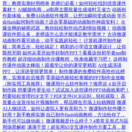
荐：教师实测好用榜单
老师们必看！如何轻松找到优质课件
素材？
AI赋能电商，ai电商主图批量生成省时又省力
动画创
作新体验，免费AI动画软件推荐，让想法瞬间变成动画
学不
会flash如何制作动画？适合零基础的动画制作神器安利！
火
爆全网的秘密武器，教你轻松制作动态剧情短视频！
动画微
课软件那么多，老师该怎么选才能满足教学需求？
古诗微课
动画制作看完就会，动手实践超轻松！
计算机课件制作秘
籍：简单五步，轻松搞定！
精彩的小学语文微课设计，让你
豁然开朗
如何从零开始学好制作PPT？看看这份初学者ppt制
作教程
超详细动画制作步骤教程，快来收藏学习吧！
这样制
作课件动画太棒啦！跟着学让你的课堂更精彩
AI生成演讲
PPT，让演讲变得更简单！
制作微课的免费软件高性价比榜
单，实测多款后推荐
零基础也能轻松掌握的PPT制作全攻略
（附实用工具推荐）
微课用什么软件制作？推荐这 4 款开启
制作路
想要课件更生动？试试加入这些课件PPT动画效果吧！
想要轻松管理PDF文字？PDF文件OCR识别，轻松获取！
高
质量企业宣传短片视频制作，帮品牌在市场上站稳脚跟
微课
AI人物说话，如何让虚拟人更有亲和力？
微课制作软件哪个
好用？新手教师实测
自己制作flash动画教程，方法给你了，
新手也可以做动画！
微课视频是什么样子？4类常见形式与应
用场景解析
满满干货！超实用h5交互课件制作方案工具，新