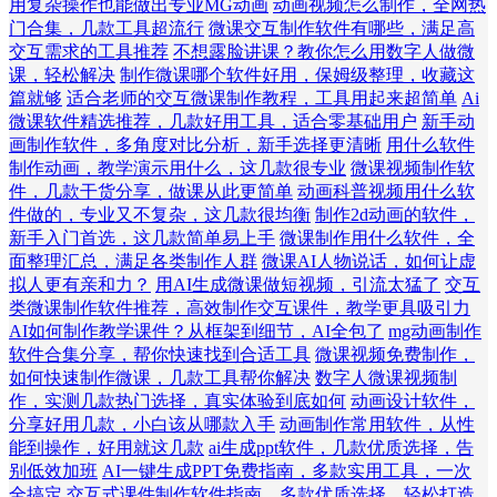
用复杂操作也能做出专业MG动画
动画视频怎么制作，全网热
门合集，几款工具超流行
微课交互制作软件有哪些，满足高
交互需求的工具推荐
不想露脸讲课？教你怎么用数字人做微
课，轻松解决
制作微课哪个软件好用，保姆级整理，收藏这
篇就够
适合老师的交互微课制作教程，工具用起来超简单
Ai
微课软件精选推荐，几款好用工具，适合零基础用户
新手动
画制作软件，多角度对比分析，新手选择更清晰
用什么软件
制作动画，教学演示用什么，这几款很专业
微课视频制作软
件，几款干货分享，做课从此更简单
动画科普视频用什么软
件做的，专业又不复杂，这几款很均衡
制作2d动画的软件，
新手入门首选，这几款简单易上手
微课制作用什么软件，全
面整理汇总，满足各类制作人群
微课AI人物说话，如何让虚
拟人更有亲和力？
用AI生成微课做短视频，引流太猛了
交互
类微课制作软件推荐，高效制作交互课件，教学更具吸引力
AI如何制作教学课件？从框架到细节，AI全包了
mg动画制作
软件合集分享，帮你快速找到合适工具
微课视频免费制作，
如何快速制作微课，几款工具帮你解决
数字人微课视频制
作，实测几款热门选择，真实体验到底如何
动画设计软件，
分享好用几款，小白该从哪款入手
动画制作常用软件，从性
能到操作，好用就这几款
ai生成ppt软件，几款优质选择，告
别低效加班
AI一键生成PPT免费指南，多款实用工具，一次
全搞定
交互式课件制作软件指南，多款优质选择，轻松打造