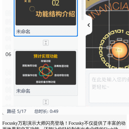
Focusky万彩演示大师闪亮登场！Focusky不仅提供了丰富的动