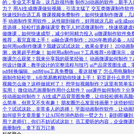
的，专业又不复杂，这几款很均衡
制作2d动画的软件，新手
力？
用AI生成微课做短视频，引流太猛了
交互类微课制作软
快速找到合适工具
微课视频免费制作，如何快速制作微课，几
手
动画制作常用软件，从性能到操作，好用就这几款
ai生成
质选择，轻松打造趣味课堂
数字人对话微课制作，快速搭建虚
做微课，如何快速成型，减少时间精力投入
ai微课制作软件
推荐，看完直接上手！
ai融合课件制作：2026年教师必备，
如何用ppt制作微课？我建议试试这款，效果会更好！
2D动画
测，效果超乎想象！
如何用ai制作ppt？工具推荐+步骤演示，
微课怎么获奖？我来分享我的获奖经验！
动画微课如何制作？
何设计微课：教学设计的完整流程与技巧
ai产品背景图生成
pdf转换编辑、pdf转jpg工具免费版，看这就够了
怎么用电脑制
画制作轻松学，6步简易教程助你快速上手！
彩页是什么意思
视频怎么做？这样做就对了！
想学短视频制作？这里有简单实
实用！
微信动态画册制作用什么软件？
ppt课件如何制作？
传动画如何制作？
AI生成产品背景图免费，让你轻松拥有高颜
么简单，创意又不失有趣！
朋友圈怎么发宣传画册？这些妙招
个？试试这款，非常多人的选择！
平面动画制作软件，让动画
如何提升文章质量？让AI写作润色助你一臂之力！
刷到即赚到
用？老师们，你们不妨试试这款！
员工爱听的内容，企业微课
画册制作，拿下百万订单