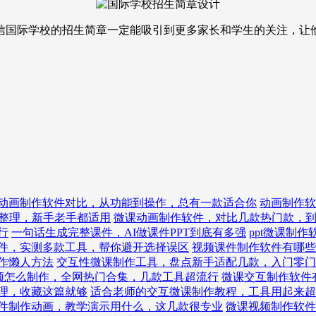
信国际学校的招生简章一定能吸引到更多家长和学生的关注，让
动画制作软件对比，从功能到操作，总有一款适合你
动画制作软
整理，新手老手都适用
微课动画制作软件，对比几款热门款，
行
一句话生成完整课件，AI做课件PPT到底有多强
ppt微课制
件，实测多款工具，帮你避开选择误区
视频课件制作软件有哪些
作懒人方法
交互性微课制作工具，盘点新手适配几款，入门零门
频怎么制作，全网热门合集，几款工具超流行
微课交互制作软件
理，收藏这篇就够
适合老师的交互微课制作教程，工具用起来超
件制作动画，教学演示用什么，这几款很专业
微课视频制作软件