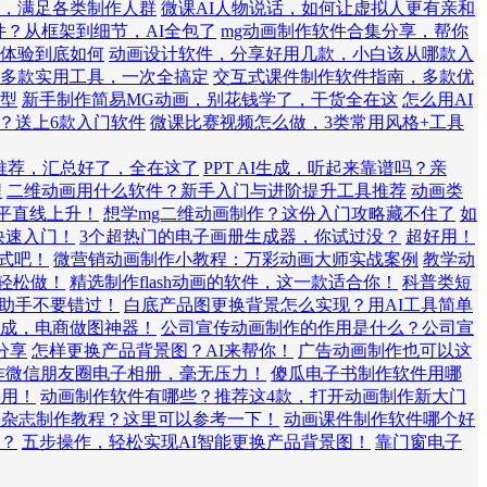
，满足各类制作人群
微课AI人物说话，如何让虚拟人更有亲和
件？从框架到细节，AI全包了
mg动画制作软件合集分享，帮你
体验到底如何
动画设计软件，分享好用几款，小白该从哪款入
南，多款实用工具，一次全搞定
交互式课件制作软件指南，多款优
型
新手制作简易MG动画，别花钱学了，干货全在这
怎么用AI
件？送上6款入门软件
微课比赛视频怎么做，3类常用风格+工具
件推荐，汇总好了，全在这了
PPT AI生成，听起来靠谱吗？亲
程
二维动画用什么软件？新手入门与进阶提升工具推荐
动画类
水平直线上升！
想学mg二维动画制作？这份入门攻略藏不住了
如
快速入门！
3个超热门的电子画册生成器，你试过没？
超好用！
式吧！
微营销动画制作小教程：万彩动画大师实战案例
教学动
件轻松做！
精选制作flash动画的软件，这一款适合你！
科普类短
换助手不要错过！
白底产品图更换背景怎么实现？用AI工具简单
生成，电商做图神器！
公司宣传动画制作的作用是什么？公司宣
分享
怎样更换产品背景图？AI来帮你！
广告动画制作也可以这
作微信朋友圈电子相册，毫无压力！
傻瓜电子书制作软件用哪
实用！
动画制作软件有哪些？推荐这4款，打开动画制作新大门
子杂志制作教程？这里可以参考一下！
动画课件制作软件哪个好
？
五步操作，轻松实现AI智能更换产品背景图！
靠门窗电子