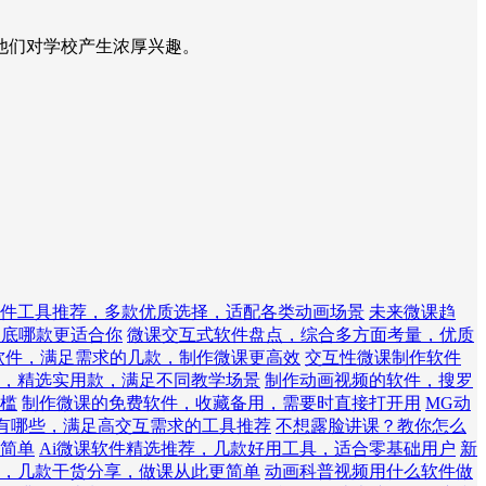
他们对学校产生浓厚兴趣。
件工具推荐，多款优质选择，适配各类动画场景
未来微课趋
到底哪款更适合你
微课交互式软件盘点，综合多方面考量，优质
作软件，满足需求的几款，制作微课更高效
交互性微课制作软件
，精选实用款，满足不同教学场景
制作动画视频的软件，搜罗
槛
制作微课的免费软件，收藏备用，需要时直接打开用
MG动
有哪些，满足高交互需求的工具推荐
不想露脸讲课？教你怎么
简单
Ai微课软件精选推荐，几款好用工具，适合零基础用户
新
，几款干货分享，做课从此更简单
动画科普视频用什么软件做