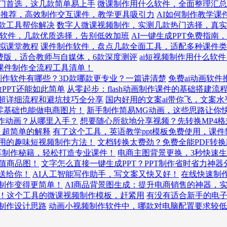
入门首选，这几款简单易上手
微课制作用什么软件，全面整理汇总
件推荐，高效制作交互课件，教学更具吸引力
AI如何制作教学课
款工具帮你解决
数字人微课视频制作，实测几款热门选择，真实
ppt软件，几款优质选择，告别低效加班
AI一键生成PPT免费指
拟课堂教程
课件制作软件，盘点几款全面工具，适配多种课件类
免费版，适合教师与自媒体，6款深度测评
ai短视频制作用什么软
AI课件制作全流程工具清单！
制作软件有哪些？3D款哪款更专业？一篇讲清楚
免费ai动画软
做PPT还能如此简单
从零起步：flash动画制作课件的基础搭建流
超详细流程和避坑技巧全分享
国内好用的文案ai带你飞，文案
，零基础也能做电商图片！
新手制作简易MG动画，这些思路让你
作动画？从哪里入手？
想要随心所欲地分享视频？先转换MP4格
？超简单的解释
有了这个工具，英语教学ppt模板免费使用，课
用的趣味短视频制作方法！
文档转换太费劲？免费全能PDF转
分享制作秘籍，轻松打造专业课件！
电商主图背景更换，3秒快速
值商品图！
文字怎么直接一键生成PPT？PPT制作省时省力神器
送给你！
AI人工智能写作助手，写文案又快又好！
在线快速制
制作变得更简单！
AI商品背景图生成：提升电商销售的神器，
！这个工具的微课视频制作模板，赶紧用
有没有适合新手的电
制作设计思路
动画小视频制作软件中，哪款对电脑配置要求较低