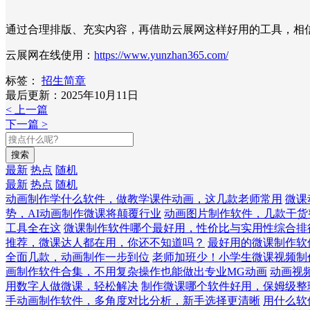
通过合理排版、充实内容，再借助云展网这样好用的工具，相
云展网在线使用：
https://www.yunzhan365.com/
标签：
招生简章
最后更新：2025年10月11日
< 上一篇
下一篇 >
搜索
最新
热点
随机
最新
热点
随机
动画制作学什么软件，做教学课件动画，这几款老师常用
微课
势，AI动画制作微课将颠覆行业
动画图片制作软件，几款干货
工具全在这
微课制作软件哪个最好用，性价比与实用性综合排
推荐，微课达人都在用，你还不知道吗？
最好用的微课制作软
全面几款，动画制作一步到位
老师加班少！小学生微课视频制
画制作软件合集，不用复杂操作也能做出专业MG动画
动画视
用数字人做微课，轻松解决
制作微课哪个软件好用，保姆级整
手动画制作软件，多角度对比分析，新手选择更清晰
用什么软