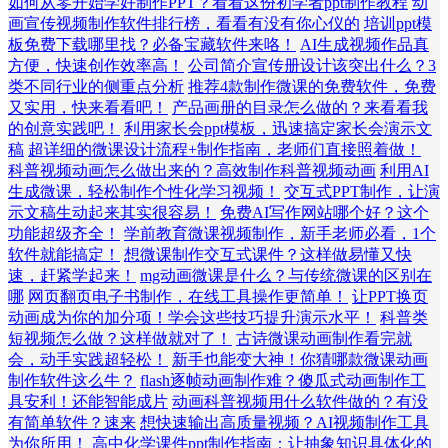
如何从零开始学好制作PPT？看看这份初学者ppt制作教程
动
画宣传视频制作软件排行榜，看看有没有你心仪的
培训ppt模
板免费下载哪里找？必备宝藏软件来咯！
AI生成视频作品真
方便，快速创作效率高！
公司简介宣传册设计该突出什么？3
类不同行业的侧重点分析
推荐4款制作微课的免费软件，免费
又实用，快来看看吧！
产品画册的目录怎么做的？来看看我
的创意实践吧！
利用家长会ppt模板，迅速搞定家长会演示文
稿
超详细的微课设计流程+制作指南，老师们直接照着做！
科普视频动画怎么做出来的？高效制作科普视频动画
利用AI
生成微课，轻松制作个性化学习视频！
交互式PPT制作，让演
示文稿生动起来其实很容易！
免费AI写作网站哪个好？这个
功能超级齐全！
学前教育微课视频制作，新手老师必看，1个
软件就能搞定！
想微课制作交互式课件？这样做易懂又快
速，赶紧学起来！
mg动画微课是什么？与传统微课的区别在
哪
网页翻页电子书制作，在线工具操作更简单！
让PPT换页
动画成为你的加分项！学会这些技巧提升演示水平！
科普类
短视频怎么做？这样做就对了！
古诗微课动画制作看完就
会，动手实践超轻松！
新手也能变大神！你猜哪款微课动画
制作软件这么牛？
flash逐帧动画制作难？傻瓜式动画制作工
具安利！还能智能成片
动画科普视频用什么软件做的？有没
有简单软件？速来
想快速输出高质量视频？AI视频制作工具
为你所用！
高中化学课件ppt制作指南：让抽象知识具体化的