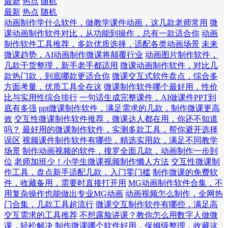
最新
热点
随机
最新
热点
随机
动画制作学什么软件，做教学课件动画，这几款老师常用
微
课动画制作软件对比，从功能到操作，总有一款适合你
动画
制作软件工具推荐，多款优质选择，适配各类动画场景
未来
微课趋势，AI动画制作微课将颠覆行业
动画图片制作软件，
几款干货整理，新手老手都适用
微课动画制作软件，对比几
款热门款，到底哪款更适合你
微课交互式软件盘点，综合多
方面考量，优质工具全在这
微课制作软件哪个最好用，性价
比与实用性综合排行
一句话生成完整课件，AI做课件PPT到
底有多强
ppt微课制作软件，满足需求的几款，制作微课更高
效
交互性微课制作软件推荐，微课达人都在用，你还不知道
吗？
最好用的微课制作软件，实测多款工具，帮你避开选择
误区
视频课件制作软件有哪些，精选实用款，满足不同教学
场景
制作动画视频的软件，搜罗全面几款，动画制作一步到
位
老师加班少！小学生微课视频制作懒人方法
交互性微课制
作工具，盘点新手适配几款，入门零门槛
制作微课的免费软
件，收藏备用，需要时直接打开用
MG动画制作软件合集，不
用复杂操作也能做出专业MG动画
动画视频怎么制作，全网热
门合集，几款工具超流行
微课交互制作软件有哪些，满足高
交互需求的工具推荐
不想露脸讲课？教你怎么用数字人做微
课，轻松解决
制作微课哪个软件好用，保姆级整理，收藏这