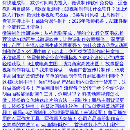
何快速成型，减少时间精力投入
ai微课制作软件免费版，适合
教师与自媒体，6款深度测评
ai短视频制作用什么软件？送上6
款入门软件
微课比赛视频怎么做，3类常用风格+工具推荐，
看完直接上手！
ai融合课件制作：2026年教师必备，AI课件制
作全流程工具清单！
微课制作培训课件：从构思到完成，我的全过程分享
强烈推
荐这款AI动画生成微课软件，让微课制作效率翻倍！
深度评
测：市面上主流AI动画生成器哪家强？
为什么建议你学ai动画
制作微课？3个理由够了
6步走，交互类微课制作轻松拿捏，
不信你看！
急需餐饮企业宣传册模板？这4个途径让你0成本
轻松获取！
ai生成电商主图，助力商家高效出图！
故事配音
视频制作有啥用？我来教你做！
动画广告宣传片制作，低成
本高回报的营销选择
简单的动画制作软件到底推荐用哪个？
这4款火到不行！
你们想要的产品画册内页设计干货来了，这
样做高级很多！
产品画册制作流程每个阶段干啥？全给你说
明白
ai智能辅助写作工具，你用过吗？
科普动画视频怎么
做，轻松教会你快速出片的方法
一招制胜！商品主图背景更
换，轻松又快捷！
科普动画制作软件，打造创意科普动画视
频！
简易mg动画制作比你想得要简单！来试试看！
每天都在
用的AI写作文工具，写作再无烦恼！
公司产品画册制作有什
么简单的方法？
mg动画制作软件，首选这款小白入门软件！