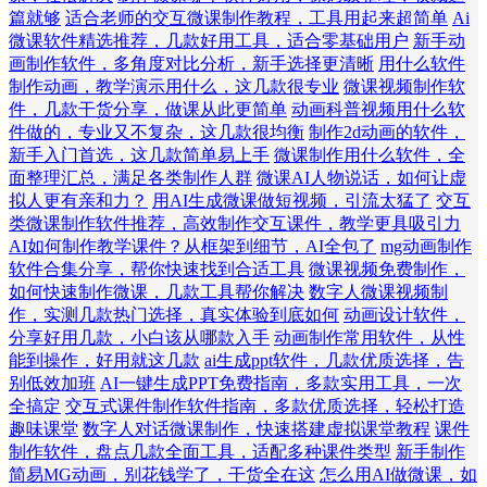
篇就够
适合老师的交互微课制作教程，工具用起来超简单
Ai
微课软件精选推荐，几款好用工具，适合零基础用户
新手动
画制作软件，多角度对比分析，新手选择更清晰
用什么软件
制作动画，教学演示用什么，这几款很专业
微课视频制作软
件，几款干货分享，做课从此更简单
动画科普视频用什么软
件做的，专业又不复杂，这几款很均衡
制作2d动画的软件，
新手入门首选，这几款简单易上手
微课制作用什么软件，全
面整理汇总，满足各类制作人群
微课AI人物说话，如何让虚
拟人更有亲和力？
用AI生成微课做短视频，引流太猛了
交互
类微课制作软件推荐，高效制作交互课件，教学更具吸引力
AI如何制作教学课件？从框架到细节，AI全包了
mg动画制作
软件合集分享，帮你快速找到合适工具
微课视频免费制作，
如何快速制作微课，几款工具帮你解决
数字人微课视频制
作，实测几款热门选择，真实体验到底如何
动画设计软件，
分享好用几款，小白该从哪款入手
动画制作常用软件，从性
能到操作，好用就这几款
ai生成ppt软件，几款优质选择，告
别低效加班
AI一键生成PPT免费指南，多款实用工具，一次
全搞定
交互式课件制作软件指南，多款优质选择，轻松打造
趣味课堂
数字人对话微课制作，快速搭建虚拟课堂教程
课件
制作软件，盘点几款全面工具，适配多种课件类型
新手制作
简易MG动画，别花钱学了，干货全在这
怎么用AI做微课，如