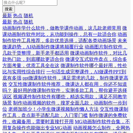
搜索
最新
热点
随机
最新
热点
随机
动画制作学什么软件，做教学课件动画，这几款老师常用
微
课动画制作软件对比，从功能到操作，总有一款适合你
动画
制作软件工具推荐，多款优质选择，适配各类动画场景
未来
微课趋势，AI动画制作微课将颠覆行业
动画图片制作软件，
几款干货整理，新手老手都适用
微课动画制作软件，对比几
款热门款，到底哪款更适合你
微课交互式软件盘点，综合多
方面考量，优质工具全在这
微课制作软件哪个最好用，性价
比与实用性综合排行
一句话生成完整课件，AI做课件PPT到
底有多强
ppt微课制作软件，满足需求的几款，制作微课更高
效
交互性微课制作软件推荐，微课达人都在用，你还不知道
吗？
最好用的微课制作软件，实测多款工具，帮你避开选择
误区
视频课件制作软件有哪些，精选实用款，满足不同教学
场景
制作动画视频的软件，搜罗全面几款，动画制作一步到
位
老师加班少！小学生微课视频制作懒人方法
交互性微课制
作工具，盘点新手适配几款，入门零门槛
制作微课的免费软
件，收藏备用，需要时直接打开用
MG动画制作软件合集，不
用复杂操作也能做出专业MG动画
动画视频怎么制作，全网热