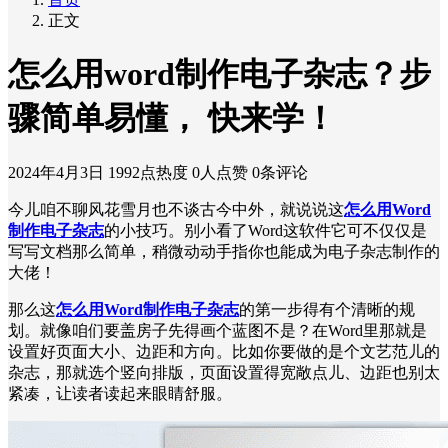
正文
怎么用word制作电子杂志？步
骤简单易懂， 快来学！
2024年4月3日
1992点热度
0人点赞
0条评论
今儿咱不聊风花雪月也不谈古今中外，就说说这
怎么用Word
制作电子杂志
的小技巧。别小看了Word这软件它可不仅仅是
写写文档那么简单，稍微动动手指你也能成为电子杂志制作的
大佬！
那么这
怎么用Word制作电子杂志
的第一步得有个清晰的规
划。就像咱们要盖房子先得画个蓝图不是？在Word里那就是
设置好页面大小、边距和方向。比如你要做的是个文艺范儿的
杂志，那就选个竖向排版，页面设置得宽敞点儿、边距也别太
紧凑，让读者读起来眼睛舒服。