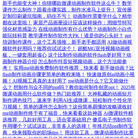
新手也能变大神！你猜哪款微课动画制作软件这么牛？
数学
课件怎么制作？跟着步骤实践，制作水准马上提升！
宣传册
定制印刷避坑指南，码住不亏！
动画制作需要学什么？精华
都在这里啦！
家居产品画册设计应该这样操作：用细节特写
强化材质感染力
在线动画制作有什么优势？动画制作小白也
能玩转科普
教学课件制作软件大PK！谁是你的心头好？
ppt
培训制作课件，这个工具强推，新手老手都适用
AI做动画视
频软件好用吗？推荐你试试这个！
超酷MG宣传视频动画模
板，一键套用超省心
这个比制作动画的软件flash更好用？动
画制作神器介绍
怎么制作抖音短视频动画，这个方法能参
考！
实用mg动画免费制作软件推荐，快来看
新手做动画？比
flash制作动画步骤更简单的教程来咯！
快速做原创ai动画小视
频！AI视频工具真的太好用了
mg动画是什么？它又能做什
么？
想制作与众不同的ppt吗？教你如何制作创意ppt！
2025年
微课动画用什么软件做？热门款推荐！
大神私藏的动画短片
制作调色技巧，速来学
利用AI生成微课，轻松制作个性化学
习视频！
简单的课件怎么制作？这份简单易懂的攻略请收好
mg动画制作终于有了福音，快来看看这款神器
Ai微课软件精
选推荐，几款好用工具，适合零基础用户
傻瓜电子书制作软
件用哪个？试试这款，非常多人的选择！
年终总结ppt制作宝
典，快来领取你的职场tips！
用这款工具，微课动画制作比赛