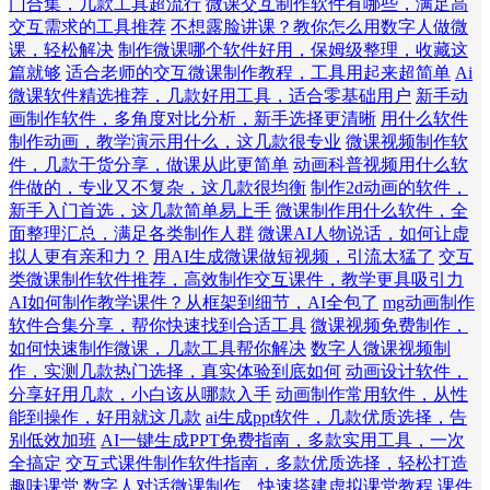
门合集，几款工具超流行
微课交互制作软件有哪些，满足高
交互需求的工具推荐
不想露脸讲课？教你怎么用数字人做微
课，轻松解决
制作微课哪个软件好用，保姆级整理，收藏这
篇就够
适合老师的交互微课制作教程，工具用起来超简单
Ai
微课软件精选推荐，几款好用工具，适合零基础用户
新手动
画制作软件，多角度对比分析，新手选择更清晰
用什么软件
制作动画，教学演示用什么，这几款很专业
微课视频制作软
件，几款干货分享，做课从此更简单
动画科普视频用什么软
件做的，专业又不复杂，这几款很均衡
制作2d动画的软件，
新手入门首选，这几款简单易上手
微课制作用什么软件，全
面整理汇总，满足各类制作人群
微课AI人物说话，如何让虚
拟人更有亲和力？
用AI生成微课做短视频，引流太猛了
交互
类微课制作软件推荐，高效制作交互课件，教学更具吸引力
AI如何制作教学课件？从框架到细节，AI全包了
mg动画制作
软件合集分享，帮你快速找到合适工具
微课视频免费制作，
如何快速制作微课，几款工具帮你解决
数字人微课视频制
作，实测几款热门选择，真实体验到底如何
动画设计软件，
分享好用几款，小白该从哪款入手
动画制作常用软件，从性
能到操作，好用就这几款
ai生成ppt软件，几款优质选择，告
别低效加班
AI一键生成PPT免费指南，多款实用工具，一次
全搞定
交互式课件制作软件指南，多款优质选择，轻松打造
趣味课堂
数字人对话微课制作，快速搭建虚拟课堂教程
课件