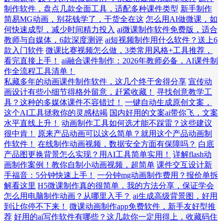
制作软件，盘点几款全面工具，适配多种课件类型
新手制作
简易MG动画，别花钱学了，干货全在这
怎么用AI做微课，如
何快速成型，减少时间精力投入
ai微课制作软件免费版，适合
教师与自媒体，6款深度测评
ai短视频制作用什么软件？送上6
款入门软件
微课比赛视频怎么做，3类常用风格+工具推荐，
看完直接上手！
ai融合课件制作：2026年教师必备，AI课件制
作全流程工具清单！
私藏多年的动画课件制作软件，这几个终于舍得分享
宣传动
画设计有些小细节得格外留意，赶紧收藏！
寻找创意教学工
具？这种的多媒体课件不容错过！
一键自动生成原创文案，
这个AI工具拯救你的灵感枯竭
国内好用的文案ai带你飞，文案
水平直线上升！
动画制作工具如何选才能不踩雷？这些建议
很中肯！
原来产品动画可以这么简单？就用这个产品动画制
作软件！
在线制作动画视频，数据安全方面有保障吗？
白底
产品图更换背景怎么实现？用AI工具简单实用！
详解flash动
画制作案例！教你自制小动画视频，超简单
课件交互设计新
手福音：5分钟快速上手！
一分钟mg动画制作费用？报价单拆
解看这里
H5微课制作真的很简单，我的方法分享，保证学会
怎么用电脑制作动画？从哪里入手？
ai生成高级背景图，好用
到让你停不下来！
微课动画制作app免费软件，新手友好型推
荐
好用的ai写作软件有哪些？这几款你一定用得上，收藏码住