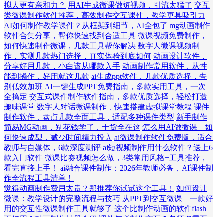
拟人更有亲和力？
用AI生成微课做短视频，引流太猛了
交互
类微课制作软件推荐，高效制作交互课件，教学更具吸引力
AI如何制作教学课件？从框架到细节，AI全包了
mg动画制作
软件合集分享，帮你快速找到合适工具
微课视频免费制作，
如何快速制作微课，几款工具帮你解决
数字人微课视频制
作，实测几款热门选择，真实体验到底如何
动画设计软件，
分享好用几款，小白该从哪款入手
动画制作常用软件，从性
能到操作，好用就这几款
ai生成ppt软件，几款优质选择，告
别低效加班
AI一键生成PPT免费指南，多款实用工具，一次
全搞定
交互式课件制作软件指南，多款优质选择，轻松打造
趣味课堂
数字人对话微课制作，快速搭建虚拟课堂教程
课件
制作软件，盘点几款全面工具，适配多种课件类型
新手制作
简易MG动画，别花钱学了，干货全在这
怎么用AI做微课，如
何快速成型，减少时间精力投入
ai微课制作软件免费版，适合
教师与自媒体，6款深度测评
ai短视频制作用什么软件？送上6
款入门软件
微课比赛视频怎么做，3类常用风格+工具推荐，
看完直接上手！
ai融合课件制作：2026年教师必备，AI课件制
作全流程工具清单！
觉得动画制作费用太贵？那推荐你试试这个工具！
如何设计
微课：教学设计的完整流程与技巧
从PPT到交互微课：一款好
用的交互性微课制作工具就够了
这个比制作动画的软件flash