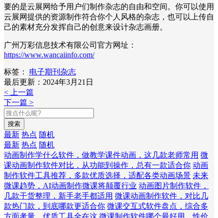
要的是云展网给予用户们制作杂志的自由和空间。你可以使用
云展网提供的资源制作符合你个人风格的杂志，也可以上传自
己的素材充分发挥自己的创意来设计杂志画册。
广州万彩信息技术有限公司官方网址：
https://www.wancaiinfo.com/
标签：
电子期刊杂志
最后更新：2024年3月21日
< 上一篇
下一篇 >
搜索
最新
热点
随机
最新
热点
随机
动画制作学什么软件，做教学课件动画，这几款老师常用
微
课动画制作软件对比，从功能到操作，总有一款适合你
动画
制作软件工具推荐，多款优质选择，适配各类动画场景
未来
微课趋势，AI动画制作微课将颠覆行业
动画图片制作软件，
几款干货整理，新手老手都适用
微课动画制作软件，对比几
款热门款，到底哪款更适合你
微课交互式软件盘点，综合多
方面考量，优质工具全在这
微课制作软件哪个最好用，性价