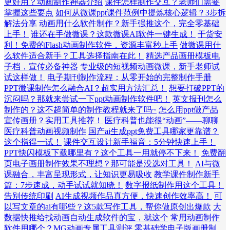
更好用？动画制作神器介绍
课件怎样制作交互？老师们需要
掌握这些要点
如何从微课ppt课件范例中提炼核心逻辑？3步拆
解法分享
动画用什么软件制作？新手强推这个，完全零基础
上手！
谁还在手做微课？这款微课AI软件一键生成！
干货安
利！免费的Flash动画制作软件，资源丰富秒上手
做微课用什
么软件适合新手？工具选择指南在此！
精选产品画册模板电
子档，宣传必备神器
专业级的短视频动画微课，新手老师试
试这样做！
电子期刊制作流程：从零开始的完整制作手册
PPT微课制作怎么融合AI？超实用方法汇总！
想要打破PPT的
沉闷吗？那就来尝试一下ppt动画制作软件吧！
英文报刊怎么
制作的？这不超简单的制作教程就来了吗~
怎么用ppt做产品
宣传画册？实用工具推荐！
医疗科普也能很“动画”——聊聊
医疗科普动画视频制作
国产ai生成ppt免费工具哪家更靠谱？
这个指得一试！
课件交互设计新手福音：5分钟快速上手！
PPT快闪模板下载哪里有？这个工具一用就停不下来！
免费翻
页电子画册制作效果不理想？那可能是没选对工具！
AI与微
课融合，丰富呈现形式，让知识更易吸收
教学课件制作新手
篇：7步速成，动手试试就知晓！
数字报纸制作用这个工具！
告别传统印刷
AI生成视频作品真方便，快速创作效率高！
可
以写文章的ai有哪些？这5款写作工具，帮你做原创出爆款
大
数据快推给找动画自动生成软件的宝，就这个
常用动画制作
软件用哪个？MG动画专属工具测评
零基础学电子版画册制