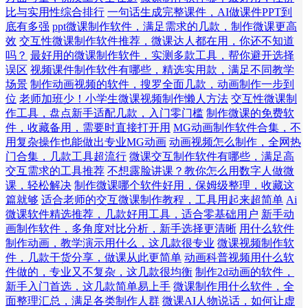
比与实用性综合排行
一句话生成完整课件，AI做课件PPT到
底有多强
ppt微课制作软件，满足需求的几款，制作微课更高
效
交互性微课制作软件推荐，微课达人都在用，你还不知道
吗？
最好用的微课制作软件，实测多款工具，帮你避开选择
误区
视频课件制作软件有哪些，精选实用款，满足不同教学
场景
制作动画视频的软件，搜罗全面几款，动画制作一步到
位
老师加班少！小学生微课视频制作懒人方法
交互性微课制
作工具，盘点新手适配几款，入门零门槛
制作微课的免费软
件，收藏备用，需要时直接打开用
MG动画制作软件合集，不
用复杂操作也能做出专业MG动画
动画视频怎么制作，全网热
门合集，几款工具超流行
微课交互制作软件有哪些，满足高
交互需求的工具推荐
不想露脸讲课？教你怎么用数字人做微
课，轻松解决
制作微课哪个软件好用，保姆级整理，收藏这
篇就够
适合老师的交互微课制作教程，工具用起来超简单
Ai
微课软件精选推荐，几款好用工具，适合零基础用户
新手动
画制作软件，多角度对比分析，新手选择更清晰
用什么软件
制作动画，教学演示用什么，这几款很专业
微课视频制作软
件，几款干货分享，做课从此更简单
动画科普视频用什么软
件做的，专业又不复杂，这几款很均衡
制作2d动画的软件，
新手入门首选，这几款简单易上手
微课制作用什么软件，全
面整理汇总，满足各类制作人群
微课AI人物说话，如何让虚