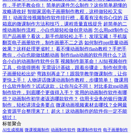
作，手把手教会你！
简单的课件怎么制作？这份简单易懂的
攻略请收好
智能家居电子画册制作教程，这样做轻松又实
用！
动画宣传视频制作软件排行榜，看看有没有你心仪的
压
箱底的微课制作方法和技巧，课程质量直线提升
超简单的二
维动画制作流程，小白也能轻松做创意动画
怎么用pdf制作公
司产品画册？看这，新手也能轻松上手！
发现宝藏！手机版
翻页电子画册软件，制作画册不二之选
如何制作ppt批量动画
效果？这样处理更省时！
看不懂动画制作flash教程？手把手
教你，小白也能做炫酷动画
制作flash动画的软件用什么？适
合小白的动画制作软件分享
视频制作新革命！AI短视频创作
工具，你值得拥有
无需设计基础，跟着步骤走，制作创意电
子画册轻松出炉
弯路别再走了！跟我学教学微课制作，让你
更快上手！
人物讲话微课动画制作教程，步骤简单！
微课用
什么软件制作？试试这款，让你与众不同！
对比多款mg动画
制作软件，到底哪个更值得入手？
常用的动画制作软件有哪
些？动画制作初学者该选哪款软件？
信用卡业务的银行微课
制作，轻松讲清业务要点
微课动画视频素材去哪找？全网最
全资源平台整理来了！
超火！这动画制作的软件你一定不能
错过！
标签聚合
AI生成视频
微课视频制作
动画制作软件
微课制作软件
电子画册制作