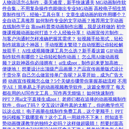
人物说话怎么制作，毫无难度，新手快速通关
MG动画制作软
件合集，不用复杂操作也能做出专业MG动画
高校电子招生简
章制作技巧，经验+工具分享！
文章生成动画的软件用哪个？
全自动工具推荐
如何制作专业的文字动画？推荐用文字动画
在线制作平台
靠mg科普类动画制作出圈，我是这样做的
初中
微课视频动画如何打造？个人经验分享！
动画宣传片制作，
与客户沟通时怎样准确把握其需求？
短视频手绘形式，轻松
制作就靠这个神器！
手动抠图太繁琐？自动抠图让你轻松解
放双手！
AI生成视频微课工具怎么选？新手看这篇
GIF动画
制作软件有哪些？让你轻松制作动画！
怎么用AI做动画视
频？这款神器你必须拥有！
ai生成ppt，制作起来更加高效、
便捷地！
想要设计出顶级产品画册？产品宣传画册版式设计
干货分享
自己怎么做宣传单广告呢？从零开始，成为广告大
师
动画宣传视频怎么做？5个关键步骤带你掌握基础流程
不用
学AE！简单易上手的动画视频教学软件，这篇全整理了
每天
都在用的AI写作文工具，写作再无烦恼！
如何快速制作
PPT？用ai文字直接生成ppt！
老师们都在追捧的动画视频制作
软件，你get了吗？
交互设计课件真的太酷了，你的教学也可
以这么炫！
电子画册在线制作免费工具，这个更顺手！
PPT
快闪模板下载哪里有？这个工具一用就停不下来！
想知道手
势动画微课教学的独特之处吗？这样做超吸睛！
想要封面高