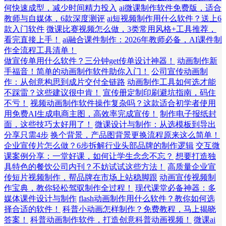
何快速成型，减少时间精力投入
ai微课制作软件免费版，适合
教师与自媒体，6款深度测评
ai短视频制作用什么软件？送上6
款入门软件
微课比赛视频怎么做，3类常用风格+工具推荐，
看完直接上手！
ai融合课件制作：2026年教师必备，AI课件制
作全流程工具清单！
做宣传单用什么软件？三分钟get传单设计神器！
动画制作新
手福音！简单的动画制作软件助你入门！
公司宣传动画制
作：从创意构思到成片交付全链路
动画制作工具如何选才能
不踩雷？这些建议很中肯！
宣传册定制印刷避坑指南，码住
不亏！
视频动画制作软件操作复杂吗？这款适合初学者使用
用免费AI生成电商主图，高效率完成宣传！
制作电子报纸封
面，这些技巧太好用了！
微课设计与制作：从选模板到导出
分享只需4步
换个背景，产品图背景更换流程原来这么简单！
企业宣传片怎么做？6步拆解行业头部品牌的制作逻辑
交互微
课案例分享：一堂好课，如何让学生念念不忘？
想要打造独
具特色的餐饮公司内刊？不妨试试这些方法！
高质量企业宣
传短片视频制作，帮品牌在市场上站稳脚跟
动画宣传视频制
作宝典，教你轻松驾驭制作全过程！
现代课堂必备神器：多
媒体课件设计与制作
flash动画制作用什么软件？教你如何选
择合适的软件！
科普小动画怎样制作？免费教程，马上揭晓
答案！
科普动画制作软件，打造创意科普动画视频！
微课ai