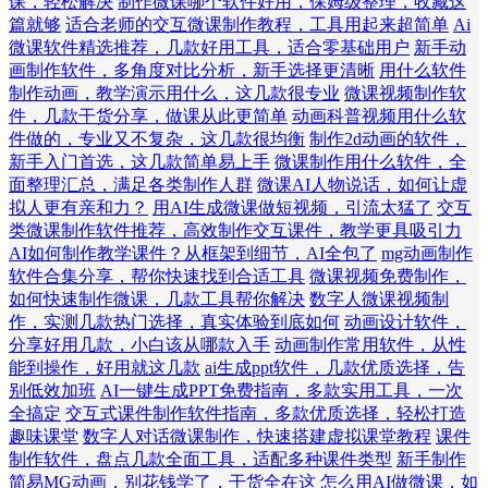
课，轻松解决
制作微课哪个软件好用，保姆级整理，收藏这
篇就够
适合老师的交互微课制作教程，工具用起来超简单
Ai
微课软件精选推荐，几款好用工具，适合零基础用户
新手动
画制作软件，多角度对比分析，新手选择更清晰
用什么软件
制作动画，教学演示用什么，这几款很专业
微课视频制作软
件，几款干货分享，做课从此更简单
动画科普视频用什么软
件做的，专业又不复杂，这几款很均衡
制作2d动画的软件，
新手入门首选，这几款简单易上手
微课制作用什么软件，全
面整理汇总，满足各类制作人群
微课AI人物说话，如何让虚
拟人更有亲和力？
用AI生成微课做短视频，引流太猛了
交互
类微课制作软件推荐，高效制作交互课件，教学更具吸引力
AI如何制作教学课件？从框架到细节，AI全包了
mg动画制作
软件合集分享，帮你快速找到合适工具
微课视频免费制作，
如何快速制作微课，几款工具帮你解决
数字人微课视频制
作，实测几款热门选择，真实体验到底如何
动画设计软件，
分享好用几款，小白该从哪款入手
动画制作常用软件，从性
能到操作，好用就这几款
ai生成ppt软件，几款优质选择，告
别低效加班
AI一键生成PPT免费指南，多款实用工具，一次
全搞定
交互式课件制作软件指南，多款优质选择，轻松打造
趣味课堂
数字人对话微课制作，快速搭建虚拟课堂教程
课件
制作软件，盘点几款全面工具，适配多种课件类型
新手制作
简易MG动画，别花钱学了，干货全在这
怎么用AI做微课，如