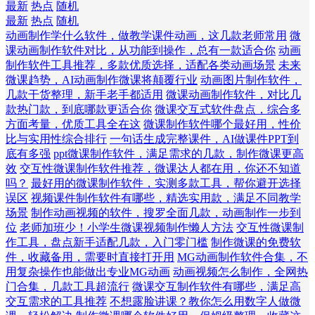
最新
热点
随机
最新
热点
随机
动画制作学什么软件，做教学课件动画，这几款老师常用
微
课动画制作软件对比，从功能到操作，总有一款适合你
动画
制作软件工具推荐，多款优质选择，适配各类动画场景
未来
微课趋势，AI动画制作微课将颠覆行业
动画图片制作软件，
几款干货整理，新手老手都适用
微课动画制作软件，对比几
款热门款，到底哪款更适合你
微课交互式软件盘点，综合多
方面考量，优质工具全在这
微课制作软件哪个最好用，性价
比与实用性综合排行
一句话生成完整课件，AI做课件PPT到
底有多强
ppt微课制作软件，满足需求的几款，制作微课更高
效
交互性微课制作软件推荐，微课达人都在用，你还不知道
吗？
最好用的微课制作软件，实测多款工具，帮你避开选择
误区
视频课件制作软件有哪些，精选实用款，满足不同教学
场景
制作动画视频的软件，搜罗全面几款，动画制作一步到
位
老师加班少！小学生微课视频制作懒人方法
交互性微课制
作工具，盘点新手适配几款，入门零门槛
制作微课的免费软
件，收藏备用，需要时直接打开用
MG动画制作软件合集，不
用复杂操作也能做出专业MG动画
动画视频怎么制作，全网热
门合集，几款工具超流行
微课交互制作软件有哪些，满足高
交互需求的工具推荐
不想露脸讲课？教你怎么用数字人做微