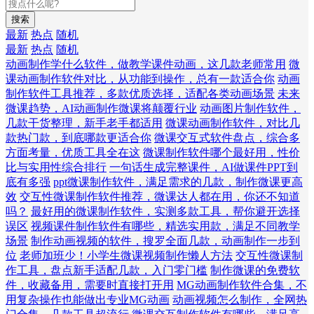
搜索
最新
热点
随机
最新
热点
随机
动画制作学什么软件，做教学课件动画，这几款老师常用
微
课动画制作软件对比，从功能到操作，总有一款适合你
动画
制作软件工具推荐，多款优质选择，适配各类动画场景
未来
微课趋势，AI动画制作微课将颠覆行业
动画图片制作软件，
几款干货整理，新手老手都适用
微课动画制作软件，对比几
款热门款，到底哪款更适合你
微课交互式软件盘点，综合多
方面考量，优质工具全在这
微课制作软件哪个最好用，性价
比与实用性综合排行
一句话生成完整课件，AI做课件PPT到
底有多强
ppt微课制作软件，满足需求的几款，制作微课更高
效
交互性微课制作软件推荐，微课达人都在用，你还不知道
吗？
最好用的微课制作软件，实测多款工具，帮你避开选择
误区
视频课件制作软件有哪些，精选实用款，满足不同教学
场景
制作动画视频的软件，搜罗全面几款，动画制作一步到
位
老师加班少！小学生微课视频制作懒人方法
交互性微课制
作工具，盘点新手适配几款，入门零门槛
制作微课的免费软
件，收藏备用，需要时直接打开用
MG动画制作软件合集，不
用复杂操作也能做出专业MG动画
动画视频怎么制作，全网热