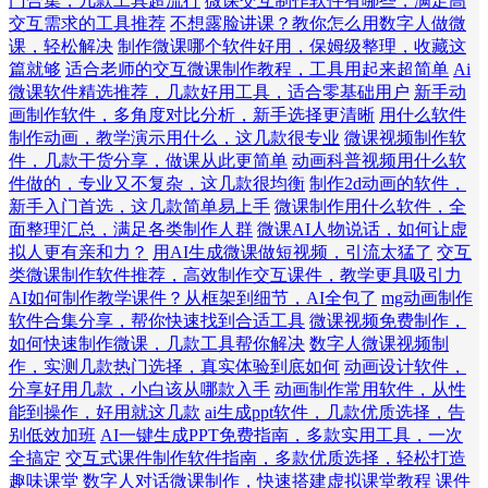
门合集，几款工具超流行
微课交互制作软件有哪些，满足高
交互需求的工具推荐
不想露脸讲课？教你怎么用数字人做微
课，轻松解决
制作微课哪个软件好用，保姆级整理，收藏这
篇就够
适合老师的交互微课制作教程，工具用起来超简单
Ai
微课软件精选推荐，几款好用工具，适合零基础用户
新手动
画制作软件，多角度对比分析，新手选择更清晰
用什么软件
制作动画，教学演示用什么，这几款很专业
微课视频制作软
件，几款干货分享，做课从此更简单
动画科普视频用什么软
件做的，专业又不复杂，这几款很均衡
制作2d动画的软件，
新手入门首选，这几款简单易上手
微课制作用什么软件，全
面整理汇总，满足各类制作人群
微课AI人物说话，如何让虚
拟人更有亲和力？
用AI生成微课做短视频，引流太猛了
交互
类微课制作软件推荐，高效制作交互课件，教学更具吸引力
AI如何制作教学课件？从框架到细节，AI全包了
mg动画制作
软件合集分享，帮你快速找到合适工具
微课视频免费制作，
如何快速制作微课，几款工具帮你解决
数字人微课视频制
作，实测几款热门选择，真实体验到底如何
动画设计软件，
分享好用几款，小白该从哪款入手
动画制作常用软件，从性
能到操作，好用就这几款
ai生成ppt软件，几款优质选择，告
别低效加班
AI一键生成PPT免费指南，多款实用工具，一次
全搞定
交互式课件制作软件指南，多款优质选择，轻松打造
趣味课堂
数字人对话微课制作，快速搭建虚拟课堂教程
课件