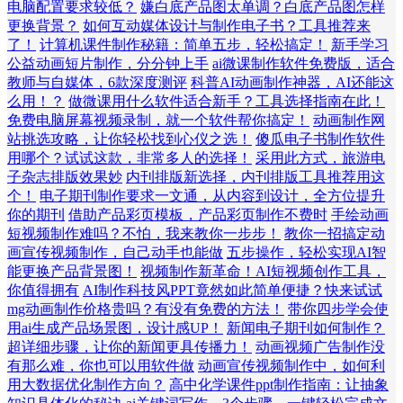
电脑配置要求较低？
嫌白底产品图太单调？白底产品图怎样
更换背景？
如何互动媒体设计与制作电子书？工具推荐来
了！
计算机课件制作秘籍：简单五步，轻松搞定！
新手学习
公益动画短片制作，分分钟上手
ai微课制作软件免费版，适合
教师与自媒体，6款深度测评
科普AI动画制作神器，AI还能这
么用！？
做微课用什么软件适合新手？工具选择指南在此！
免费电脑屏幕视频录制，就一个软件帮你搞定！
动画制作网
站挑选攻略，让你轻松找到心仪之选！
傻瓜电子书制作软件
用哪个？试试这款，非常多人的选择！
采用此方式，旅游电
子杂志排版效果妙
内刊排版新选择，内刊排版工具推荐用这
个！
电子期刊制作要求一文通，从内容到设计，全方位提升
你的期刊
借助产品彩页模板，产品彩页制作不费时
手绘动画
短视频制作难吗？不怕，我来教你一步步！
教你一招搞定动
画宣传视频制作，自己动手也能做
五步操作，轻松实现AI智
能更换产品背景图！
视频制作新革命！AI短视频创作工具，
你值得拥有
AI制作科技风PPT竟然如此简单便捷？快来试试
mg动画制作价格贵吗？有没有免费的方法！
带你四步学会使
用ai生成产品场景图，设计感UP！
新闻电子期刊如何制作？
超详细步骤，让你的新闻更具传播力！
动画视频广告制作没
有那么难，你也可以用软件做
动画宣传视频制作中，如何利
用大数据优化制作方向？
高中化学课件ppt制作指南：让抽象