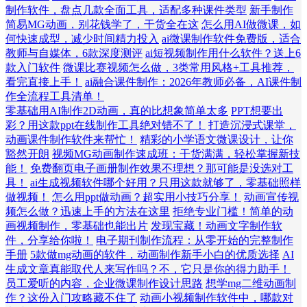
制作软件，盘点几款全面工具，适配多种课件类型
新手制作
简易MG动画，别花钱学了，干货全在这
怎么用AI做微课，如
何快速成型，减少时间精力投入
ai微课制作软件免费版，适合
教师与自媒体，6款深度测评
ai短视频制作用什么软件？送上6
款入门软件
微课比赛视频怎么做，3类常用风格+工具推荐，
看完直接上手！
ai融合课件制作：2026年教师必备，AI课件制
作全流程工具清单！
零基础用AI制作2D动画，真的比想象简单太多
PPT想要出
彩？用这款ppt在线制作工具绝对错不了！
打造沉浸式课堂，
动画课件制作软件来帮忙！
精彩的小学语文微课设计，让你
豁然开朗
视频MG动画制作速成班：干货满满，轻松掌握新技
能！
免费翻页电子画册制作效果不理想？那可能是没选对工
具！
ai生成视频软件哪个好用？只用这款就够了，零基础照样
做视频！
怎么用ppt做动画？超实用小技巧分享！
动画宣传视
频怎么做？迅速上手的方法在这里
拒绝专业门槛！简单的动
画视频制作，零基础也能出片
发现宝藏！动画文字制作软
件，分享给你啦！
电子期刊制作流程：从零开始的完整制作
手册
5款做mg动画的软件，动画制作新手小白的优质选择
AI
生成文章真能取代人来写作吗？不，它只是你的得力助手！
员工爱听的内容，企业微课制作设计思路
想学mg二维动画制
作？这份入门攻略藏不住了
动画小视频制作软件中，哪款对