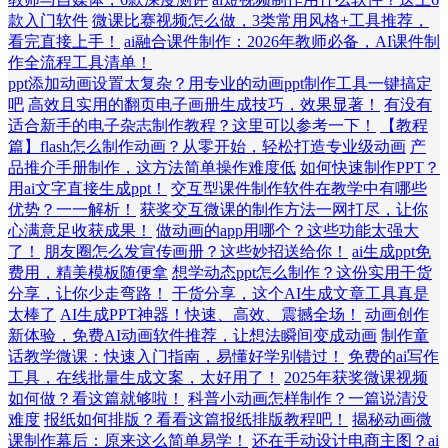
款入门软件
微课比赛视频怎么做，3类常用风格+工具推荐，
看完直接上手！
ai融合课件制作：2026年教师必备，AI课件制
作全流程工具清单！
ppt添加动画设置太复杂？用专业的动画ppt制作工具一键搞定
吧
高效且实用的翻页电子画册生成技巧，效果显著！
有没有
适合新手的电子杂志制作教程？这里可以参考一下！
【教程
篇】flash怎么制作动画？从零开始，轻松打造专业级动画
产
品推介手册制作，这方法简单操作难度低
如何快速制作PPT？
用ai文字直接生成ppt！
交互型课件制作软件在教学中有哪些
优势？一一解析！
获奖交互微课的制作方法一网打尽，让你
心满意足收获成果！
做动画的app用哪个？这些功能太强大
了！
朋友圈怎么发宣传画册？这些妙招送给你！
ai生成ppt免
费用，精美模板随便拿
想学动态ppt怎么制作？这份实用干货
分享，让你少走弯路！
干货分享，这个AI生成文章工具真是
太棒了
AI生成PPT神器！快速、高效、震撼全场！
动画创作
新体验，免费AI动画软件推荐，让想法瞬间变成动画
制作童
话教学微课：快速入门指南，易懂好学别错过！
免费的ai写作
工具，在线批量生成文案，太好用了！
2025年获奖微课视频
如何做？看这篇就够啦！
科普小动画怎样制作？一篇说清没
难度
报纸如何排版？看看这篇报纸排版教程吧！
揭秘动画微
课制作幕后：原来这么简单易学！
还在手动设计电商主图？ai