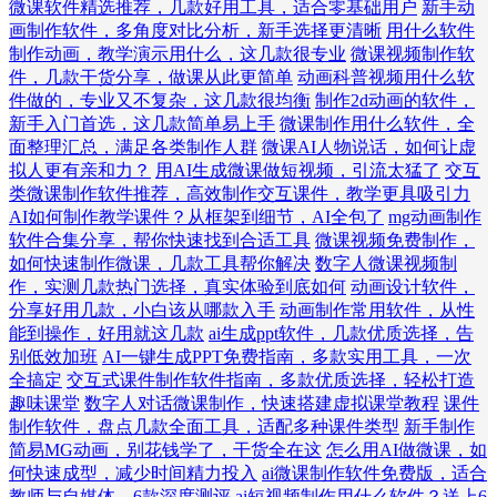
微课软件精选推荐，几款好用工具，适合零基础用户
新手动
画制作软件，多角度对比分析，新手选择更清晰
用什么软件
制作动画，教学演示用什么，这几款很专业
微课视频制作软
件，几款干货分享，做课从此更简单
动画科普视频用什么软
件做的，专业又不复杂，这几款很均衡
制作2d动画的软件，
新手入门首选，这几款简单易上手
微课制作用什么软件，全
面整理汇总，满足各类制作人群
微课AI人物说话，如何让虚
拟人更有亲和力？
用AI生成微课做短视频，引流太猛了
交互
类微课制作软件推荐，高效制作交互课件，教学更具吸引力
AI如何制作教学课件？从框架到细节，AI全包了
mg动画制作
软件合集分享，帮你快速找到合适工具
微课视频免费制作，
如何快速制作微课，几款工具帮你解决
数字人微课视频制
作，实测几款热门选择，真实体验到底如何
动画设计软件，
分享好用几款，小白该从哪款入手
动画制作常用软件，从性
能到操作，好用就这几款
ai生成ppt软件，几款优质选择，告
别低效加班
AI一键生成PPT免费指南，多款实用工具，一次
全搞定
交互式课件制作软件指南，多款优质选择，轻松打造
趣味课堂
数字人对话微课制作，快速搭建虚拟课堂教程
课件
制作软件，盘点几款全面工具，适配多种课件类型
新手制作
简易MG动画，别花钱学了，干货全在这
怎么用AI做微课，如
何快速成型，减少时间精力投入
ai微课制作软件免费版，适合
教师与自媒体，6款深度测评
ai短视频制作用什么软件？送上6