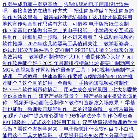
作图生成电商主图更高效！
告别传统的电子画册设计软件
吧，迎接高效的在线制作方式！
招生简章咋做？招生简章的
制作方法这里有！
微课ai软件避坑指南！这几款才是真好用
地铁宣传动画制作思路有方法，可借鉴
电子版报纸怎么制
作？零基础也能做出高大上的电子报纸！
小学语文交互式课
件制作，详细到每一步哦！还不进来看看？
生成动画视频的
软件推荐：2025年这几款黑马工具值得关注！
教学新姿势，
你试过H5交互课件吗？
怎样制作PPT详细步骤？这就来分享
高效策略！
教学课件制作软件大PK！谁是你的心头好？
ppt
制作软件哪个好？2025 年最新排行榜单出炉
想要自制动画？
MG动画视频制作网站给你最全的工具！
MG视频动画制作速
成课：干货教程，快速掌握制作要领
AI智能制作PPT软件推
荐哪个？这个真的好用，全自动！
手绘的短视频如何制作
好？一个软件就帮你搞定！
用ai生成合成背景图，七大步骤教
会你高效制作！
嫌弃产品图背景？一键产品图ai更换背景满足
你！
视频开场动画怎么制作？教你打造超炫入场效果！
零基
础也能做！微课动画场景制作，真的很简单哦！
如何从微课
ppt课件范例中提炼核心逻辑？3步拆解法分享
制作心理班会
PPT超轻松，试试这个超好用工具！
汉字故事视频微课教学怎
么做？看这个案例学起来！
电子杂志用什么软件做？小白也
能用这个工具大放异彩！
想要提升展会知名度？分享你的展