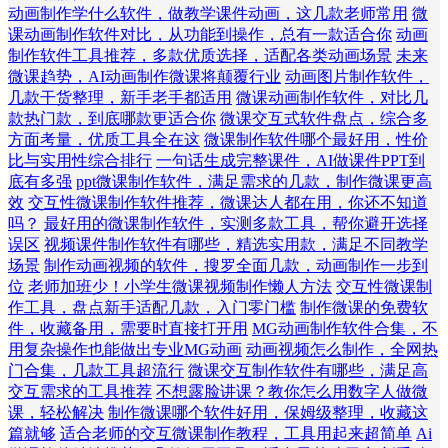
动画制作学什么软件，做教学课件动画，这几款老师常用
微
课动画制作软件对比，从功能到操作，总有一款适合你
动画
制作软件工具推荐，多款优质选择，适配各类动画场景
未来
微课趋势，AI动画制作微课将颠覆行业
动画图片制作软件，
几款干货整理，新手老手都适用
微课动画制作软件，对比几
款热门款，到底哪款更适合你
微课交互式软件盘点，综合多
方面考量，优质工具全在这
微课制作软件哪个最好用，性价
比与实用性综合排行
一句话生成完整课件，AI做课件PPT到
底有多强
ppt微课制作软件，满足需求的几款，制作微课更高
效
交互性微课制作软件推荐，微课达人都在用，你还不知道
吗？
最好用的微课制作软件，实测多款工具，帮你避开选择
误区
视频课件制作软件有哪些，精选实用款，满足不同教学
场景
制作动画视频的软件，搜罗全面几款，动画制作一步到
位
老师加班少！小学生微课视频制作懒人方法
交互性微课制
作工具，盘点新手适配几款，入门零门槛
制作微课的免费软
件，收藏备用，需要时直接打开用
MG动画制作软件合集，不
用复杂操作也能做出专业MG动画
动画视频怎么制作，全网热
门合集，几款工具超流行
微课交互制作软件有哪些，满足高
交互需求的工具推荐
不想露脸讲课？教你怎么用数字人做微
课，轻松解决
制作微课哪个软件好用，保姆级整理，收藏这
篇就够
适合老师的交互微课制作教程，工具用起来超简单
Ai