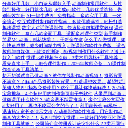
分享好用几款，小白该从哪款入手
动画制作常用软件，从性
能到操作，好用就这几款
ai生成ppt软件，几款优质选择，告
别低效加班
AI一键生成PPT免费指南，多款实用工具，一次
全搞定
交互式课件制作软件指南，多款优质选择，轻松打造
趣味课堂
数字人对话微课制作，快速搭建虚拟课堂教程
课件
制作软件，盘点几款全面工具，适配多种课件类型
新手制作
简易MG动画，别花钱学了，干货全在这
怎么用AI做微课，如
何快速成型，减少时间精力投入
ai微课制作软件免费版，适合
教师与自媒体，6款深度测评
ai短视频制作用什么软件？送上6
款入门软件
微课比赛视频怎么做，3类常用风格+工具推荐，
看完直接上手！
ai融合课件制作：2026年教师必备，AI课件制
作全流程工具清单！
想不想试试自己做动画？教你在线制作动画视频！
摄影背景
不满意？了解ai产品摄影替换背景，打造理想效果。
希望找到
英雄人物PPT模板免费使用？这个工具让你快速解决！
2025年
宝藏推荐：4 个超好用的制作翻页电子书软件
从录屏到动画，
做微课用什么软件？5款亲测不踩雷推荐！
这个宝藏公文写作
ai太好用了，再也不吃写公文的苦了！
利用家长会ppt模板，
迅速搞定家长会演示文稿
AI动画制作软件推荐，用它制作动
画真的太方便了！
从PPT到交互微课：一款好用的交互性微课
制作工具就够了
公司简介宣传册设计该突出什么？3类不同行