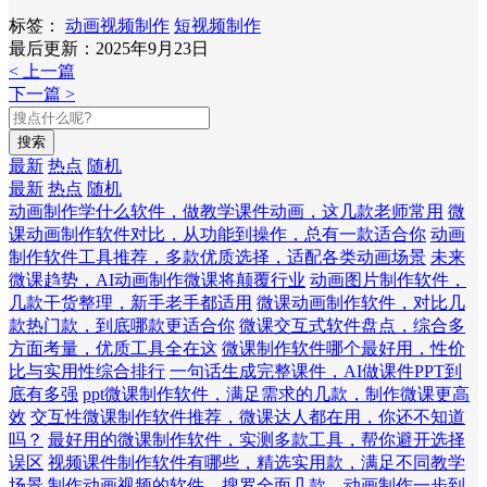
标签：
动画视频制作
短视频制作
最后更新：2025年9月23日
< 上一篇
下一篇 >
搜索
最新
热点
随机
最新
热点
随机
动画制作学什么软件，做教学课件动画，这几款老师常用
微
课动画制作软件对比，从功能到操作，总有一款适合你
动画
制作软件工具推荐，多款优质选择，适配各类动画场景
未来
微课趋势，AI动画制作微课将颠覆行业
动画图片制作软件，
几款干货整理，新手老手都适用
微课动画制作软件，对比几
款热门款，到底哪款更适合你
微课交互式软件盘点，综合多
方面考量，优质工具全在这
微课制作软件哪个最好用，性价
比与实用性综合排行
一句话生成完整课件，AI做课件PPT到
底有多强
ppt微课制作软件，满足需求的几款，制作微课更高
效
交互性微课制作软件推荐，微课达人都在用，你还不知道
吗？
最好用的微课制作软件，实测多款工具，帮你避开选择
误区
视频课件制作软件有哪些，精选实用款，满足不同教学
场景
制作动画视频的软件，搜罗全面几款，动画制作一步到