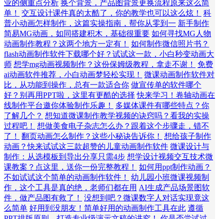
业的侧重点分析
换个背景，产品图背景更换流程原来这么简
单！
交互设计课件真的太酷了，你的教学也可以这么炫！
科
普小动画怎样制作，这篇实操指南，帮你从零到一
新手制作
简易MG动画，如同搭建积木，基础很重要
如何寻找MG人物
动画制作教程？这两个地方一定有！
如何制作微信照片书？
flash动画制作软件下载哪个好？试试这一款，小白秒变动画大
师
想学mg动画视频制作？这份保姆级教程，拿走不谢！
免费
ai动画软件推荐，小白动画梦轻松实现！
微课动画制作软件对
比，从功能到操作，总有一款适合你
做宣传单的软件哪个
好？别再用PPT啦，这里有更酷的选择
快来学习！卷轴动画在
线制作平台邀你体验制作乐趣！
多媒体课件有哪些特点？你
了解几个？
想知道微课制作教学视频的诀窍吗？看我的实操
过程吧！
想做美食电子杂志怎么办？跟着这个步骤走，错不
了！
翻页动画怎么制作？这些小秘诀告诉你！
想给孩子制作
动画？快来试试这三款超赞的儿童动画制作软件
微课设计与
制作：从选模板到导出分享只需4步
想学设计视频交互技术微
课教案？点这里，送你一份完整教程！
如何用ppt制作动画？
不如试试这个简单的动画制作软件！
幼儿园小班微课视频制
作，这个工具是真的绝，老师们都在用
AI生成产品场景图软
件，做产品图有救了！
没想到吧？微课数字人对话实现竟这
么简单
好用到没朋友！简单好用的动画制作工具在此
遵循
PPT排版原则，打造专业级演示文稿的讲究！
你是否尝试过