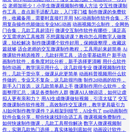
位
老师加班少！小学生微课视频制作懒人方法
交互性微课制
作工具，盘点新手适配几款，入门零门槛
制作微课的免费软
件，收藏备用，需要时直接打开用
MG动画制作软件合集，不
用复杂操作也能做出专业MG动画
动画视频怎么制作，全网热
门合集，几款工具超流行
微课交互制作软件有哪些，满足高
交互需求的工具推荐
不想露脸讲课？教你怎么用数字人做微
课，轻松解决
制作微课哪个软件好用，保姆级整理，收藏这
篇就够
适合老师的交互微课制作教程，工具用起来超简单
Ai
微课软件精选推荐，几款好用工具，适合零基础用户
新手动
画制作软件，多角度对比分析，新手选择更清晰
用什么软件
制作动画，教学演示用什么，这几款很专业
微课视频制作软
件，几款干货分享，做课从此更简单
动画科普视频用什么软
件做的，专业又不复杂，这几款很均衡
制作2d动画的软件，
新手入门首选，这几款简单易上手
微课制作用什么软件，全
面整理汇总，满足各类制作人群
微课AI人物说话，如何让虚
拟人更有亲和力？
用AI生成微课做短视频，引流太猛了
交互
类微课制作软件推荐，高效制作交互课件，教学更具吸引力
AI如何制作教学课件？从框架到细节，AI全包了
mg动画制作
软件合集分享，帮你快速找到合适工具
微课视频免费制作，
如何快速制作微课，几款工具帮你解决
数字人微课视频制
作，实测几款热门选择，真实体验到底如何
动画设计软件，