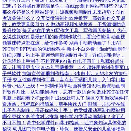
H5吗？这样操作定能满足你！
在线ppt制作网站有哪些？试了
那么多还是这个网站好使！
短视频动画制作未来趋势：创作
者该关注什么？
交互类微课制作软件推荐，高效制作交互课
件，教学更具吸引力
AI做动画视频实战教程，干货满满助你
提升技能
每天都在用的AI写作文工具，写作再无烦恼！
为什
么说这款软件是最好用的微课制作软件，看完你就懂
动画视
频微课特点都在这，给你作参考
别再手动调动画了！用AI
PPT制作PPT动画的保姆级教学
新手小白必看！flash动画制作
详细步骤，秒上手
简易动画微课制作手册：详细步骤指导，
让你轻松上手制作
不推荐用PPT制作电子画册！私藏好货分
享，让画册更专业
2025年宝藏推荐：4 个超好用的制作翻页电
子书软件
旅游宣传画册制作指南：3步做出让人想出发的旅行
手册
交互性微课制作工具，盘点新手适配几款，入门零门槛
科普小达人上线！一起制作简单动画科普知识吧
微课动画制
作软件对比，从功能到操作，总有一款适合你
想让PPT在任何
电脑上都能看？把ppt制作成exe就可以了
课堂交互游戏课件打
造攻略，流程真的很简单，新手快速入门
跟我一步步学在线
电子杂志制作，保证你轻松上手！
教学微课动画制作网站用
哪个更优？多维度对比推荐
如何学习微课动画制作？这五点
不可不知！
高中化学课件ppt制作指南：让抽象知识具体化的
秘诀
幼儿图书制作电子档：环保、便捷又安全的儿童读物新