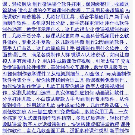
课，轻松解决
制作微课哪个软件好用，保姆级整理，收藏这
篇就够
适合老师的交互微课制作教程，工具用起来超简单
Ai
微课软件精选推荐，几款好用工具，适合零基础用户
新手动
画制作软件，多角度对比分析，新手选择更清晰
用什么软件
制作动画，教学演示用什么，这几款很专业
微课视频制作软
件，几款干货分享，做课从此更简单
动画科普视频用什么软
件做的，专业又不复杂，这几款很均衡
制作2d动画的软件，
新手入门首选，这几款简单易上手
微课制作用什么软件，全
面整理汇总，满足各类制作人群
微课AI人物说话，如何让虚
拟人更有亲和力？
用AI生成微课做短视频，引流太猛了
交互
类微课制作软件推荐，高效制作交互课件，教学更具吸引力
AI如何制作教学课件？从框架到细节，AI全包了
mg动画制作
软件合集分享，帮你快速找到合适工具
微课视频免费制作，
如何快速制作微课，几款工具帮你解决
数字人微课视频制
作，实测几款热门选择，真实体验到底如何
动画设计软件，
分享好用几款，小白该从哪款入手
动画制作常用软件，从性
能到操作，好用就这几款
ai生成ppt软件，几款优质选择，告
别低效加班
AI一键生成PPT免费指南，多款实用工具，一次
全搞定
交互式课件制作软件指南，多款优质选择，轻松打造
趣味课堂
数字人对话微课制作，快速搭建虚拟课堂教程
课件
制作软件，盘点几款全面工具，适配多种课件类型
新手制作