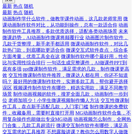
最新
热点
随机
最新
热点
随机
动画制作学什么软件，做教学课件动画，这几款老师常用
微
课动画制作软件对比，从功能到操作，总有一款适合你
动画
制作软件工具推荐，多款优质选择，适配各类动画场景
未来
微课趋势，AI动画制作微课将颠覆行业
动画图片制作软件，
几款干货整理，新手老手都适用
微课动画制作软件，对比几
款热门款，到底哪款更适合你
微课交互式软件盘点，综合多
方面考量，优质工具全在这
微课制作软件哪个最好用，性价
比与实用性综合排行
一句话生成完整课件，AI做课件PPT到
底有多强
ppt微课制作软件，满足需求的几款，制作微课更高
效
交互性微课制作软件推荐，微课达人都在用，你还不知道
吗？
最好用的微课制作软件，实测多款工具，帮你避开选择
误区
视频课件制作软件有哪些，精选实用款，满足不同教学
场景
制作动画视频的软件，搜罗全面几款，动画制作一步到
位
老师加班少！小学生微课视频制作懒人方法
交互性微课制
作工具，盘点新手适配几款，入门零门槛
制作微课的免费软
件，收藏备用，需要时直接打开用
MG动画制作软件合集，不
用复杂操作也能做出专业MG动画
动画视频怎么制作，全网热
门合集，几款工具超流行
微课交互制作软件有哪些，满足高
交互需求的工具推荐
不想露脸讲课？教你怎么用数字人做微